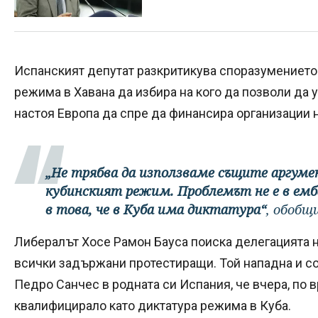
Испанският депутат разкритикува споразумението 
режима в Хавана да избира на кого да позволи да 
настоя Европа да спре да финансира организации н
„Не трябва да използваме същите аргуме
кубинският режим. Проблемът не е в емб
в това, че в Куба има диктатура“
, обобщ
Либералът Хосе Рамон Бауса поиска делегацията н
всички задържани протестиращи. Той нападна и с
Педро Санчес в родната си Испания, че вчера, по в
квалифицирало като диктатура режима в Куба.