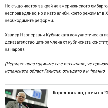
Но също настоя за край на американското ембарго,
несправедливо, но и като алиби, което режимът в 
необходимите реформи.
Хавиер Нарт сравни Кубинската комунистическа пар
доказателство цитира члена от кубинската констит
на народа.
(Нерядко през годините се е изтъквало, че произх
испанската област Галисия, откъдето е и Франко – 
Борел пак под огън в Е