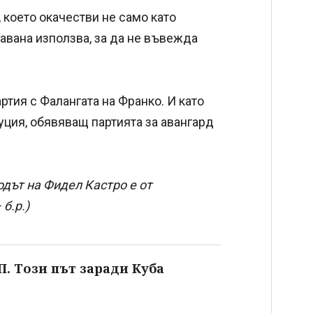
 което окачестви не само като
Хавана използва, за да не въвежда
тия с Фалангата на Франко. И като
уция, обявяващ партията за авангард
одът на Фидел Кастро е от
б.р.)
П. Този път заради Куба