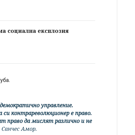
яма социална експлозия
уба.
едемократично управление.
 си контрареволюционер е право.
ат право да мислят различно и не
о Санчес Амор.