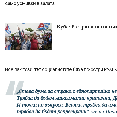
само усмивки в залата.
Куба: В страната ни н
Все пак този път социалистите бяха по-остри към К
„Става дума за страна с еднопартийно н
Трябва да бъдем максимално критични, Да
И точка по въпроса. Всички трябва да им
трябва да бъдат репресирани“
, заяви Нач