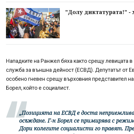
"Долу диктатурата!" - 
Нападките на Ранжел бяха както срещу левицата в 
служба за външна дейност (ЕСВД). Депутатът от Е
особено гневен срещу върховния представител на
Борел, който е социалист.
„Позицията на ЕСВД е доста неприемлива
осъждане. Г-н Борел се примирява с режим
Дори колегите социалисти го правят. Пр