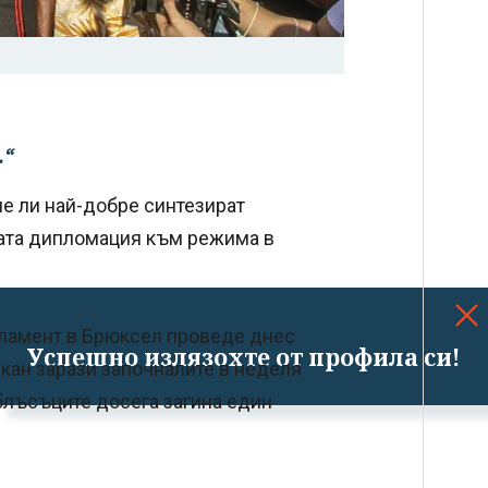
.“
че ли най-добре синтезират
ата дипломация към режима в
рламент в Брюксел проведе днес
Успешно излязохте от профила си!
икан зарази започналите в неделя
сблъсъците досега загина един