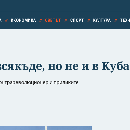
А
ИКОНОМИКА
СВЕТЪТ
СПОРТ
КУЛТУРА
ТЕХ
сякъде, но не и в Куба
контрареволюционер и приликите