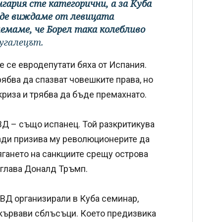
гария сте категорични, а за Куба
ъде виждаме от левицата
маме, че Борел така колебливо
угалецът.
 се евродепутати бяха от Испания.
рябва да спазват човешките права, но
криза и трябва да бъде премахнато.
ВД – също испанец. Той разкритикува
ади призива му революционерите да
тягането на санкциите срещу острова
 глава Доналд Тръмп.
СВД организирали в Куба семинар,
т кървави сблъсъци. Което предизвика