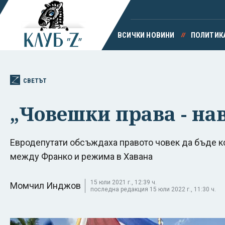
ВСИЧКИ НОВИНИ
ПОЛИТИК
СВЕТЪТ
„Човешки права - нав
Евродепутати обсъждаха правото човек да бъде 
между Франко и режима в Хавана
15 юли 2021 г., 12:39 ч.
Момчил Инджов
последна редакция 15 юли 2022 г., 11:30 ч.