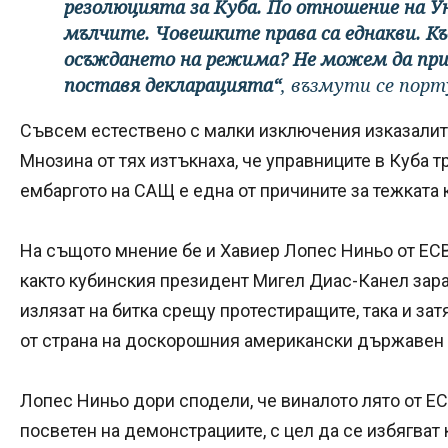
резолюцията за Куба. По отношение на Ун
мълчите. Човешките права са еднакви. К
осъждането на режима? Не можем да прие
поставя декларацията“
, възмути се порт
Съвсем естествено с малки изключения изказалите
Мнозина от тях изтъкнаха, че управниците в Куба т
ембаргото на САЩ е една от причините за тежката 
На същото мнение бе и Хавиер Лопес Ниньо от ЕС
както кубинския президент Мигел Диас-Канел зар
излязат на битка срещу протестиращите, така и за
от страна на доскорошния американски държавен
Лопес Ниньо дори сподели, че виналото лято от Е
посветен на демонстрациите, с цел да се избягва