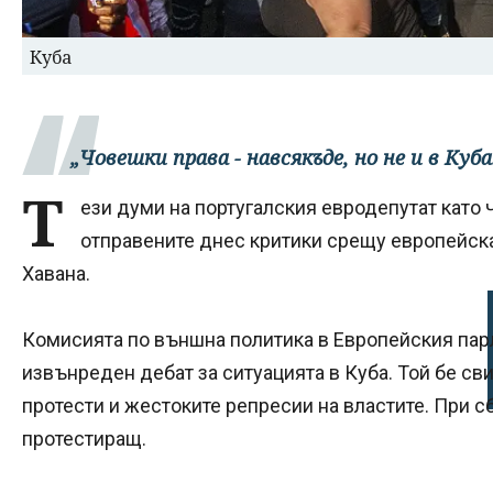
Куба
„Човешки права - навсякъде, но не и в Куба
Т
ези думи на португалския евродепутат като 
отправените днес критики срещу европейск
Хавана.
Комисията по външна политика в Европейския па
извънреден дебат за ситуацията в Куба. Той бе св
протести и жестоките репресии на властите. При 
протестиращ.