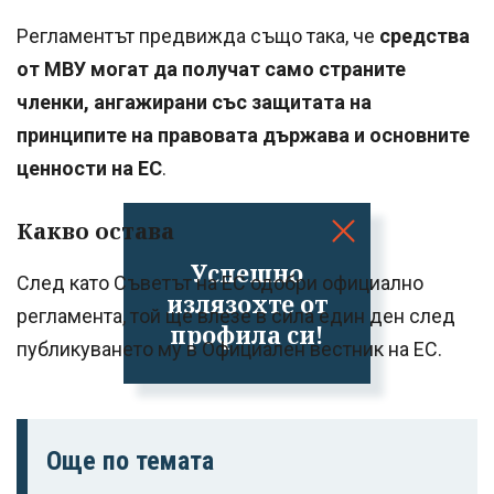
Регламентът предвижда също така, че
средства
от МВУ могат да получат само страните
членки, ангажирани със защитата на
принципите на правовата държава и основните
ценности на ЕС
.
Какво остава
Успешно
След като Съветът на ЕС одобри официално
излязохте от
регламента, той ще влезе в сила един ден след
профила си!
публикуването му в Официален вестник на ЕС.
Още по темата