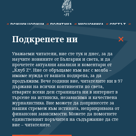
ВСИЧКИ НОВИНИ
ПОЛИТИКА
ИКОНОМИКА
СВЕТЪТ
Подкрепете ни
СПОРТ
КУЛТУРА
ТЕХНОЛОГИИ
КАЛЕЙДОСКОП
МНЕНИЯ
Уважаеми читатели, вие сте тук и днес, за да
научите новините от България и света, и да
прочетете актуални анализи и коментари от
„Клуб Z“. Ние се обръщаме към вас с молба –
имаме нужда от вашата подкрепа, за да
продължим. Вече години вие, читателите ни в 97
Общи условия
Политика за поверителност
държави на всички континенти по света,
отваряте всеки ден страницата ни в интернет в
Реклама
Партньори
Контакти
За Клуб Z
търсене на истинска, независима и качествена
Екип
Подкрепете ни
журналистика. Вие можете да допринесете за
нашия стремеж към истината, неприкривана от
финансови зависимости. Можете да помогнете
единственият поръчител на съдържание да сте
Издател на www.clubz.bg е „Клуб Зебра Медия“ ЕООД, София, ул. "Алеко
вие – читателите.
Константинов" 3. Всички права запазени 2026 „Клуб Зебра Медия“
ЕООД.
Препечатването на материали, снимки и видео от www.clubz.bg без