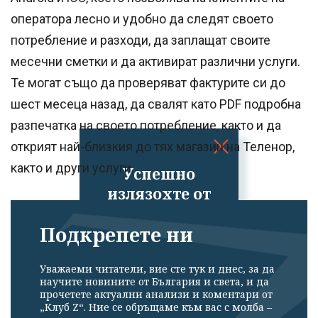
оператора лесно и удобно да следят своето
потребление и разходи, да заплащат своите
месечни сметки и да активират различни услуги.
Те могат също да проверяват фактурите си до
шест месеца назад, да свалят като PDF подробна
разпечатка на своето потребление, както и да
открият най-близкия до тях магазин на Теленор,
както и други услуги.
Успешно
излязохте от
профила си!
Подкрепете ни
Уважаеми читатели, вие сте тук и днес, за да
научите новините от България и света, и да
прочетете актуални анализи и коментари от
„Клуб Z“. Ние се обръщаме към вас с молба –