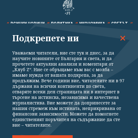
ВСИЧКИ НОВИНИ
ПОЛИТИКА
ИКОНОМИКА
СВЕТЪТ
Подкрепете ни
СПОРТ
КУЛТУРА
ТЕХНОЛОГИИ
КАЛЕЙДОСКОП
МНЕНИЯ
Уважаеми читатели, вие сте тук и днес, за да
научите новините от България и света, и да
прочетете актуални анализи и коментари от
„Клуб Z“. Ние се обръщаме към вас с молба –
имаме нужда от вашата подкрепа, за да
продължим. Вече години вие, читателите ни в 97
Общи условия
Политика за поверителност
държави на всички континенти по света,
отваряте всеки ден страницата ни в интернет в
Реклама
Партньори
Контакти
За Клуб Z
търсене на истинска, независима и качествена
Екип
Подкрепете ни
журналистика. Вие можете да допринесете за
нашия стремеж към истината, неприкривана от
финансови зависимости. Можете да помогнете
единственият поръчител на съдържание да сте
Издател на www.clubz.bg е „Клуб Зебра Медия“ ЕООД, София, ул. "Алеко
вие – читателите.
Константинов" 3. Всички права запазени 2026 „Клуб Зебра Медия“
ЕООД.
Препечатването на материали, снимки и видео от www.clubz.bg без