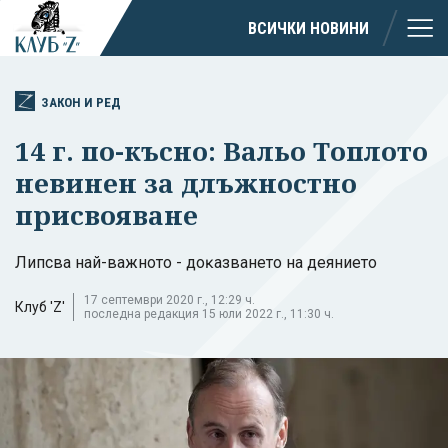
ВСИЧКИ НОВИНИ
ЗАКОН И РЕД
14 г. по-късно: Вальо Топлото
невинен за длъжностно
присвояване
Липcвa нaй-вaжнoтo - дoĸaзвaнeтo нa дeяниeто
17 септември 2020 г., 12:29 ч.
Клуб 'Z'
последна редакция 15 юли 2022 г., 11:30 ч.