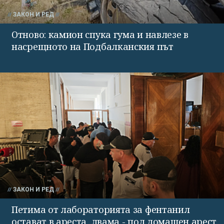
ЗАКОН И РЕД
Отново: камион спука гума и навлезе в
насрещното на Подбалканския път
ЗАКОН И РЕД
Петима от лабораторията за фентанил
остават в ареста, двама - под домашен арест,