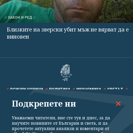
ЗАКОН И РЕД
Близките на зверски убит мъж не вярват да е
виновен
ВСИЧКИ НОВИНИ
ПОЛИТИКА
ИКОНОМИКА
СВЕТЪТ
Подкрепете ни
СПОРТ
КУЛТУРА
ТЕХНОЛОГИИ
КАЛЕЙДОСКОП
МНЕНИЯ
Уважаеми читатели, вие сте тук и днес, за да
научите новините от България и света, и да
прочетете актуални анализи и коментари от