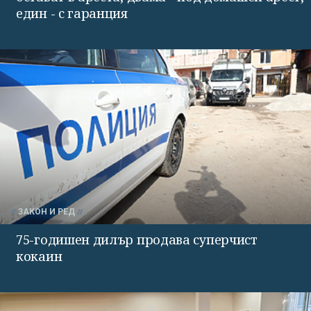
един - с гаранция
ЗАКОН И РЕД
75-годишен дилър продава суперчист
кокаин