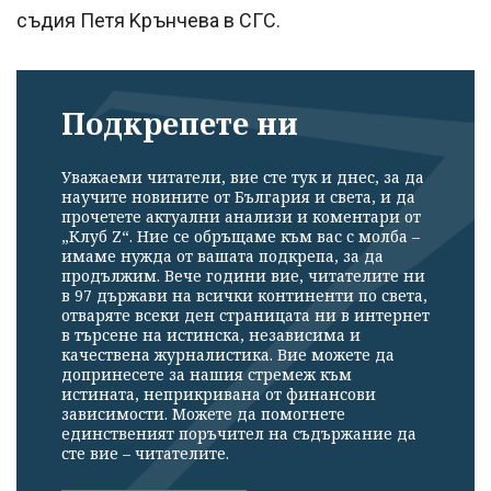
cъдия Πeтя Kpънчeвa в CГC.
Подкрепете ни
Уважаеми читатели, вие сте тук и днес, за да
научите новините от България и света, и да
прочетете актуални анализи и коментари от
„Клуб Z“. Ние се обръщаме към вас с молба –
имаме нужда от вашата подкрепа, за да
продължим. Вече години вие, читателите ни
в 97 държави на всички континенти по света,
отваряте всеки ден страницата ни в интернет
в търсене на истинска, независима и
качествена журналистика. Вие можете да
допринесете за нашия стремеж към
истината, неприкривана от финансови
зависимости. Можете да помогнете
единственият поръчител на съдържание да
сте вие – читателите.