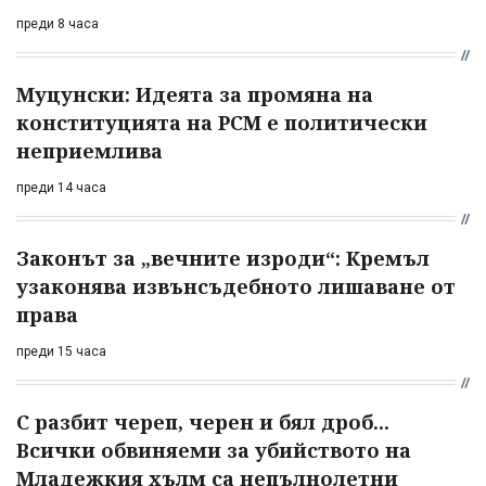
преди 8 часа
Муцунски: Идеята за промяна на
конституцията на РСМ е политически
неприемлива
преди 14 часа
Законът за „вечните изроди“: Кремъл
узаконява извънсъдебното лишаване от
права
преди 15 часа
С разбит череп, черен и бял дроб...
Всички обвиняеми за убийството на
Младежкия хълм са непълнолетни