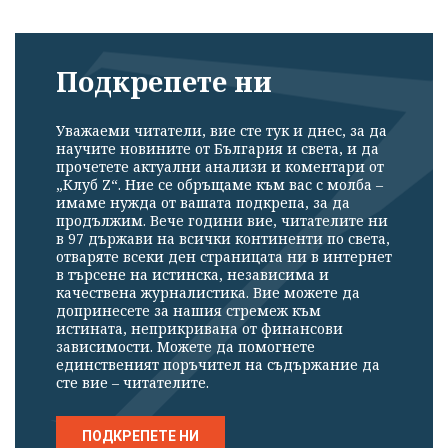
Подкрепете ни
Уважаеми читатели, вие сте тук и днес, за да
научите новините от България и света, и да
прочетете актуални анализи и коментари от
„Клуб Z“. Ние се обръщаме към вас с молба –
имаме нужда от вашата подкрепа, за да
продължим. Вече години вие, читателите ни
в 97 държави на всички континенти по света,
отваряте всеки ден страницата ни в интернет
в търсене на истинска, независима и
качествена журналистика. Вие можете да
допринесете за нашия стремеж към
истината, неприкривана от финансови
зависимости. Можете да помогнете
единственият поръчител на съдържание да
сте вие – читателите.
Успешно
излязохте от
ПОДКРЕПЕТЕ НИ