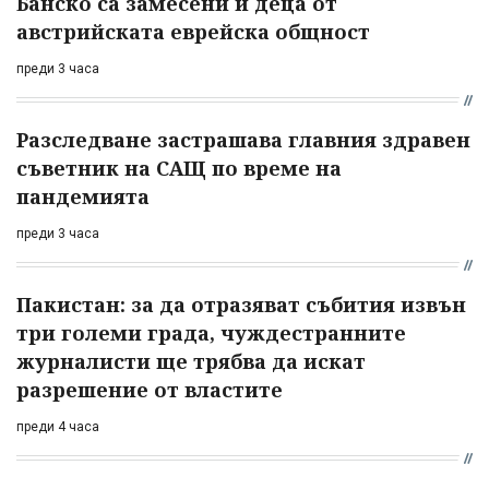
Банско са замесени и деца от
австрийската еврейска общност
преди 3 часа
Разследване застрашава главния здравен
съветник на САЩ по време на
пандемията
преди 3 часа
Пакистан: за да отразяват събития извън
три големи града, чуждестранните
журналисти ще трябва да искат
разрешение от властите
преди 4 часа