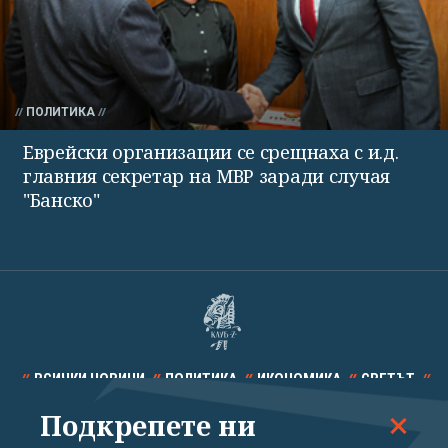
ПОЛИТИКА
Еврейски организации се срещнаха с и.д.
главния секретар на МВР заради случая
"Банско"
ВСИЧКИ НОВИНИ
ПОЛИТИКА
ИКОНОМИКА
СВЕТЪТ
Подкрепете ни
СПОРТ
КУЛТУРА
ТЕХНОЛОГИИ
КАЛЕЙДОСКОП