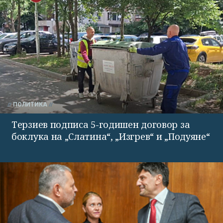
ПОЛИТИКА
Терзиев подписа 5-годишен договор за
боклука на „Слатина“, „Изгрев“ и „Подуяне“