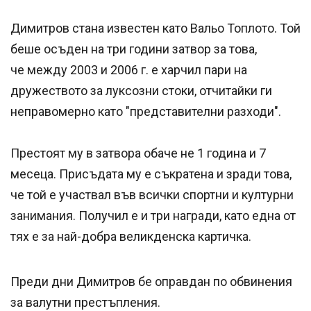
Димитров стана известен като Вальо Топлото. Той
беше осъден на три години затвор за това,
че между 2003 и 2006 г. е харчил пари на
дружеството за луксозни стоки, отчитайки ги
неправомерно като "представителни разходи".
Престоят му в затвора обаче не 1 година и 7
месеца. Присъдата му е съкратена и зради това,
че той е участвал във всички спортни и културни
занимания. Получил е и три награди, като една от
тях е за най-добра великденска картичка.
Преди дни Димитров бе оправдан по обвинения
за валутни престъпления.