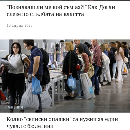
"Познаваш ли ме кой съм аз?!" Как Доган
слезе по стълбата на властта
15 април 2025
МНЕНИЯ
Колко "свински опашки" са нужни за един
чувал с бюлетини