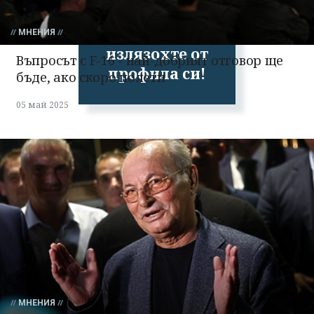
Успешно
МНЕНИЯ
излязохте от
Въпросът с F-16 - най-добрият отговор ще
профила си!
бъде, ако скоро полети
05 май 2025
МНЕНИЯ