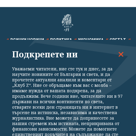
ВСИЧКИ НОВИНИ
ПОЛИТИКА
ИКОНОМИКА
СВЕТЪТ
Подкрепете ни
СПОРТ
КУЛТУРА
ТЕХНОЛОГИИ
КАЛЕЙДОСКОП
МНЕНИЯ
Уважаеми читатели, вие сте тук и днес, за да
научите новините от България и света, и да
прочетете актуални анализи и коментари от
„Клуб Z“. Ние се обръщаме към вас с молба –
имаме нужда от вашата подкрепа, за да
продължим. Вече години вие, читателите ни в 97
Общи условия
Политика за поверителност
държави на всички континенти по света,
отваряте всеки ден страницата ни в интернет в
Реклама
Партньори
Контакти
За Клуб Z
търсене на истинска, независима и качествена
Екип
Подкрепете ни
журналистика. Вие можете да допринесете за
нашия стремеж към истината, неприкривана от
финансови зависимости. Можете да помогнете
единственият поръчител на съдържание да сте
Издател на www.clubz.bg е „Клуб Зебра Медия“ ЕООД, София, ул. "Алеко