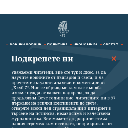
ВСИЧКИ НОВИНИ
ПОЛИТИКА
ИКОНОМИКА
СВЕТЪТ
Подкрепете ни
СПОРТ
КУЛТУРА
ТЕХНОЛОГИИ
КАЛЕЙДОСКОП
МНЕНИЯ
Уважаеми читатели, вие сте тук и днес, за да
научите новините от България и света, и да
прочетете актуални анализи и коментари от
„Клуб Z“. Ние се обръщаме към вас с молба –
имаме нужда от вашата подкрепа, за да
продължим. Вече години вие, читателите ни в 97
Общи условия
Политика за поверителност
държави на всички континенти по света,
отваряте всеки ден страницата ни в интернет в
Реклама
Партньори
Контакти
За Клуб Z
търсене на истинска, независима и качествена
Екип
Подкрепете ни
журналистика. Вие можете да допринесете за
нашия стремеж към истината, неприкривана от