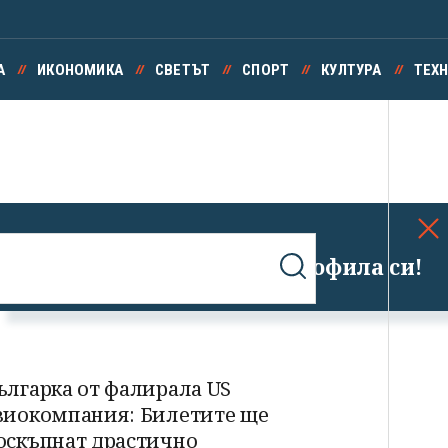
А
ИКОНОМИКА
СВЕТЪТ
СПОРТ
КУЛТУРА
ТЕХ
Успешно излязохте от профила си!
ългарка от фалирала US
виокомпания: Билетите ще
оскъпнат драстично