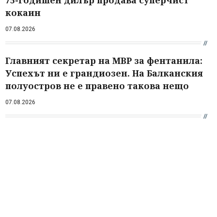
75-годишен дилър продава суперчист
кокаин
07.08.2026
Главният секретар на МВР за фентанила:
Успехът ни е грандиозен. На Балканския
полуостров не е правено такова нещо
07.08.2026