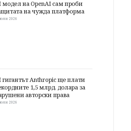
I модел на OpenAI сам проби
ащитата на чужда платформа
 юли 2026
I гигантът Anthropic ще плати
екордните 1,5 млрд. долара за
арушени авторски права
 юли 2026