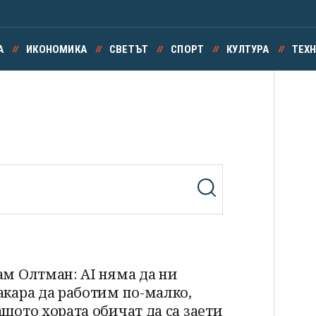
А
ИКОНОМИКА
СВЕТЪТ
СПОРТ
КУЛТУРА
ТЕХ
ам Олтман: AI няма да ни
акара да работим по-малко,
ащото хората обичат да са заети