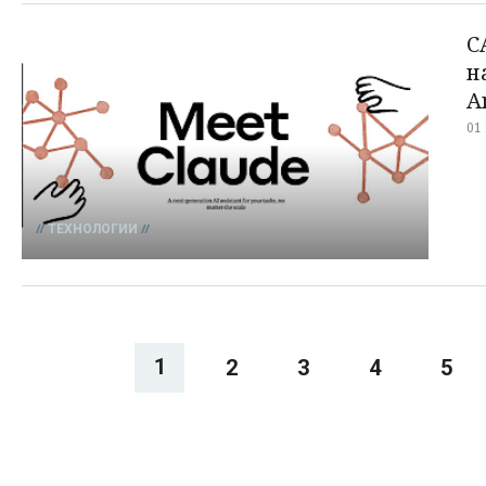
С
н
A
01
ТЕХНОЛОГИИ
1
2
3
4
5