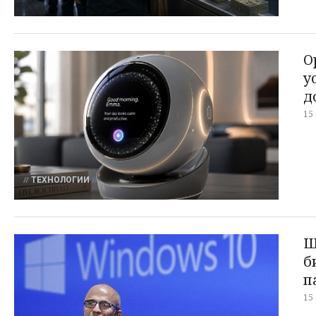
O
у
д
15
ТЕХНОЛОГИИ
Ш
б
п
15