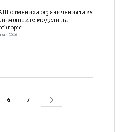
АЩ отмениха ограниченията за
ай-мощните модели на
nthropic
 юли 2026
6
7