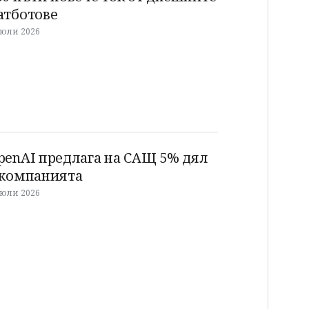
атботове
 юли 2026
penAI предлага на САЩ 5% дял
 компанията
 юли 2026