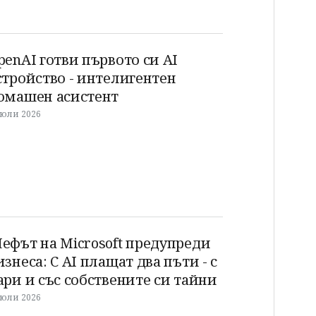
penAI готви първото си AI
стройство - интелигентен
омашен асистент
 юли 2026
ефът на Microsoft предупреди
изнеса: С AI плащат два пъти - с
ари и със собствените си тайни
 юли 2026