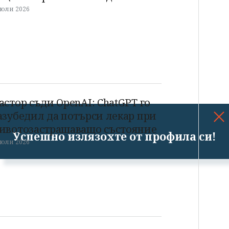
 юли 2026
астор съди OpenAI: ChatGPT го
азубедил да потърси лекар при
ивотозастрашаващо състояние
Успешно излязохте от профила си!
 юли 2026