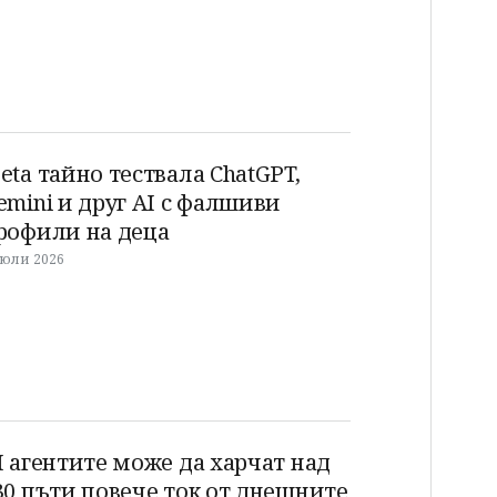
eta тайно тествала ChatGPT,
emini и друг AI с фалшиви
рофили на деца
 юли 2026
I агентите може да харчат над
30 пъти повече ток от днешните