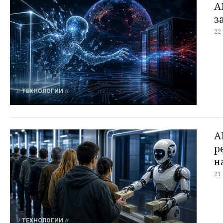
A
з
22
ТЕХНОЛОГИИ
A
р
н
21
ТЕХНОЛОГИИ