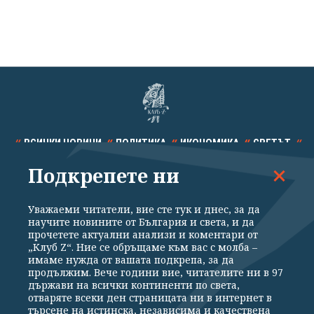
ВСИЧКИ НОВИНИ
ПОЛИТИКА
ИКОНОМИКА
СВЕТЪТ
Подкрепете ни
СПОРТ
КУЛТУРА
ТЕХНОЛОГИИ
КАЛЕЙДОСКОП
МНЕНИЯ
Уважаеми читатели, вие сте тук и днес, за да
научите новините от България и света, и да
прочетете актуални анализи и коментари от
„Клуб Z“. Ние се обръщаме към вас с молба –
имаме нужда от вашата подкрепа, за да
продължим. Вече години вие, читателите ни в 97
Общи условия
Политика за поверителност
държави на всички континенти по света,
отваряте всеки ден страницата ни в интернет в
Реклама
Партньори
Контакти
За Клуб Z
търсене на истинска, независима и качествена