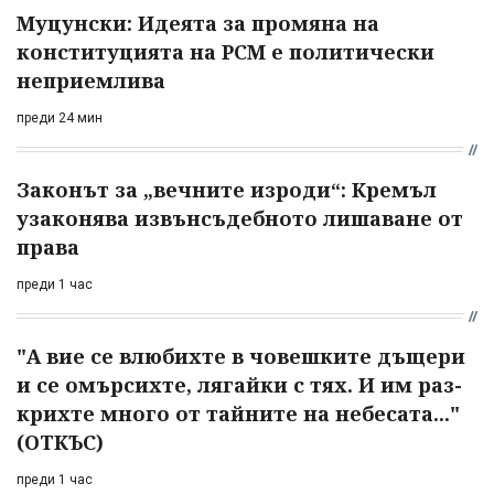
Муцунски: Идеята за промяна на
конституцията на РСМ е политически
неприемлива
преди 24 мин
Законът за „вечните изроди“: Кремъл
узаконява извънсъдебното лишаване от
права
преди 1 час
"А вие се влюбихте в чо­вешките дъщери
и се омърсихте, лягайки с тях. И им раз­
крихте много от тайните на небесата..."
(ОТКЪС)
преди 1 час