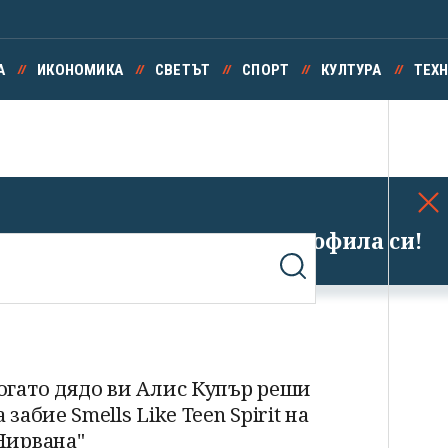
А
ИКОНОМИКА
СВЕТЪТ
СПОРТ
КУЛТУРА
ТЕХ
Успешно излязохте от профила си!
огато дядо ви Алис Купър реши
а забие Smells Like Teen Spirit на
Нирвана"