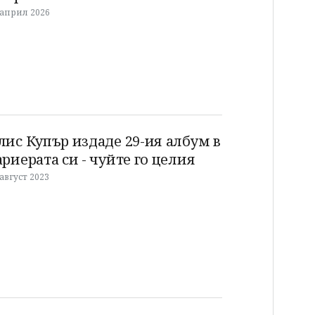
 април 2026
лис Купър издаде 29-ия албум в
ариерата си - чуйте го целия
 август 2023