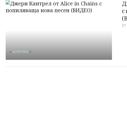
Д
с
(
27
КУЛТУРА