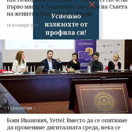
първо място в Годишните награди на Съвета
на жените в бизнеса в България
Успешно
излязохте от
18 ноември 2025
профила си!
ТЕХНОЛОГИИ
Боян Иванович, Yettel: Вместо да се опитваме
да променяме дигиталната среда, нека се