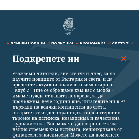
ВСИЧКИ НОВИНИ
ПОЛИТИКА
ИКОНОМИКА
СВЕТЪТ
Подкрепете ни
СПОРТ
КУЛТУРА
ТЕХНОЛОГИИ
КАЛЕЙДОСКОП
МНЕНИЯ
Уважаеми читатели, вие сте тук и днес, за да
научите новините от България и света, и да
прочетете актуални анализи и коментари от
„Клуб Z“. Ние се обръщаме към вас с молба –
имаме нужда от вашата подкрепа, за да
продължим. Вече години вие, читателите ни в 97
Общи условия
Политика за поверителност
държави на всички континенти по света,
отваряте всеки ден страницата ни в интернет в
Реклама
Партньори
Контакти
За Клуб Z
търсене на истинска, независима и качествена
Екип
Подкрепете ни
журналистика. Вие можете да допринесете за
нашия стремеж към истината, неприкривана от
финансови зависимости. Можете да помогнете