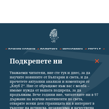
ВСИЧКИ НОВИНИ
ПОЛИТИКА
ИКОНОМИКА
СВЕТЪТ
Подкрепете ни
СПОРТ
КУЛТУРА
ТЕХНОЛОГИИ
КАЛЕЙДОСКОП
МНЕНИЯ
Уважаеми читатели, вие сте тук и днес, за да
научите новините от България и света, и да
прочетете актуални анализи и коментари от
„Клуб Z“. Ние се обръщаме към вас с молба –
имаме нужда от вашата подкрепа, за да
продължим. Вече години вие, читателите ни в 97
Общи условия
Политика за поверителност
държави на всички континенти по света,
отваряте всеки ден страницата ни в интернет в
Реклама
Партньори
Контакти
За Клуб Z
търсене на истинска, независима и качествена