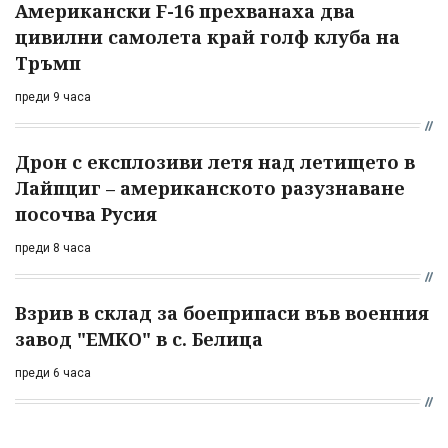
Американски F-16 прехванаха два
цивилни самолета край голф клуба на
Тръмп
преди 9 часа
Дрон с експлозиви летя над летището в
Лайпциг – американското разузнаване
посочва Русия
преди 8 часа
Взрив в склад за боеприпаси във военния
завод "ЕМКО" в с. Белица
преди 6 часа