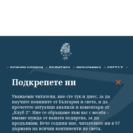
ВСИЧКИ НОВИНИ
ПОЛИТИКА
ИКОНОМИКА
СВЕТЪТ
Подкрепете ни
СПОРТ
КУЛТУРА
ТЕХНОЛОГИИ
КАЛЕЙДОСКОП
МНЕНИЯ
Уважаеми читатели, вие сте тук и днес, за да
научите новините от България и света, и да
прочетете актуални анализи и коментари от
„Клуб Z“. Ние се обръщаме към вас с молба –
имаме нужда от вашата подкрепа, за да
продължим. Вече години вие, читателите ни в 97
Общи условия
Политика за поверителност
държави на всички континенти по света,