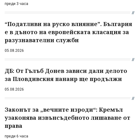
преди 3 часа
“Податливи на руско влияние". България
е в дъното на европейската класация за
разузнавателни служби
05.08.2026
ДБ: От Гълъб Донев зависи дали делото
за Пловдивския панаир ще продължи
05.08.2026
Законът за „вечните изроди“: Кремъл
узаконява извънсъдебното лишаване от
права
преди 6 часа