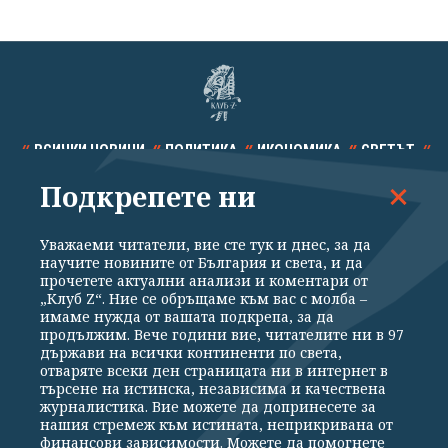
ВСИЧКИ НОВИНИ
ПОЛИТИКА
ИКОНОМИКА
СВЕТЪТ
Подкрепете ни
СПОРТ
КУЛТУРА
ТЕХНОЛОГИИ
КАЛЕЙДОСКОП
МНЕНИЯ
Уважаеми читатели, вие сте тук и днес, за да
научите новините от България и света, и да
прочетете актуални анализи и коментари от
„Клуб Z“. Ние се обръщаме към вас с молба –
имаме нужда от вашата подкрепа, за да
продължим. Вече години вие, читателите ни в 97
Общи условия
Политика за поверителност
държави на всички континенти по света,
отваряте всеки ден страницата ни в интернет в
Реклама
Партньори
Контакти
За Клуб Z
търсене на истинска, независима и качествена
Екип
Подкрепете ни
журналистика. Вие можете да допринесете за
нашия стремеж към истината, неприкривана от
финансови зависимости. Можете да помогнете