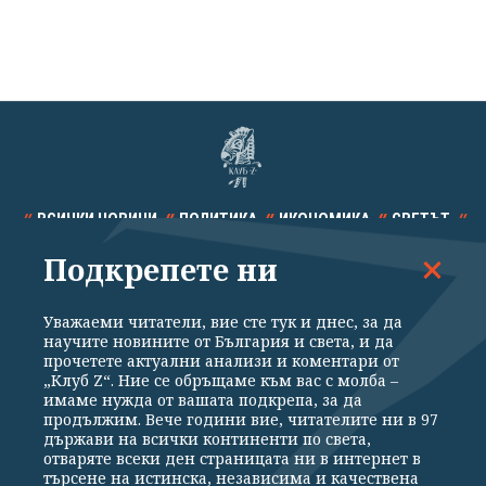
ВСИЧКИ НОВИНИ
ПОЛИТИКА
ИКОНОМИКА
СВЕТЪТ
Подкрепете ни
СПОРТ
КУЛТУРА
ТЕХНОЛОГИИ
КАЛЕЙДОСКОП
МНЕНИЯ
Уважаеми читатели, вие сте тук и днес, за да
научите новините от България и света, и да
прочетете актуални анализи и коментари от
„Клуб Z“. Ние се обръщаме към вас с молба –
имаме нужда от вашата подкрепа, за да
продължим. Вече години вие, читателите ни в 97
Общи условия
Политика за поверителност
държави на всички континенти по света,
отваряте всеки ден страницата ни в интернет в
Реклама
Партньори
Контакти
За Клуб Z
търсене на истинска, независима и качествена