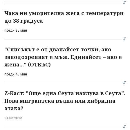
Чака ни уморителна жега с температури
до 38 градуса
преди 35 мин
"Списъкът е от дванайсет точки, ако
заподозреният е мъж. Единайсет – ако е
жена..." (ОТКЪС)
преди 45 мин
Z-Каст: "Още една Сеута нахлува в Сеута".
Нова мигрантска вълна или хибридна
атака?
07.08.2026