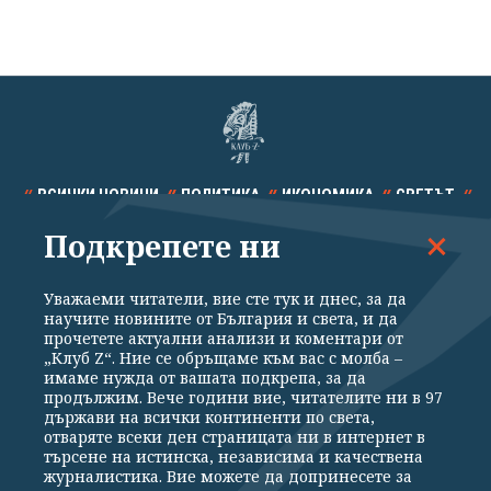
ВСИЧКИ НОВИНИ
ПОЛИТИКА
ИКОНОМИКА
СВЕТЪТ
Подкрепете ни
СПОРТ
КУЛТУРА
ТЕХНОЛОГИИ
КАЛЕЙДОСКОП
МНЕНИЯ
Уважаеми читатели, вие сте тук и днес, за да
научите новините от България и света, и да
прочетете актуални анализи и коментари от
„Клуб Z“. Ние се обръщаме към вас с молба –
имаме нужда от вашата подкрепа, за да
продължим. Вече години вие, читателите ни в 97
Общи условия
Политика за поверителност
държави на всички континенти по света,
отваряте всеки ден страницата ни в интернет в
Реклама
Партньори
Контакти
За Клуб Z
търсене на истинска, независима и качествена
Екип
Подкрепете ни
журналистика. Вие можете да допринесете за