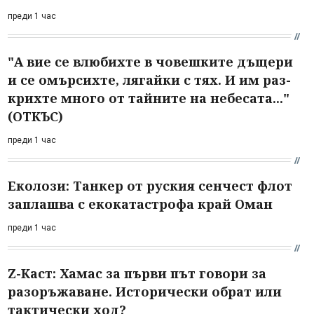
преди 1 час
"А вие се влюбихте в чо­вешките дъщери
и се омърсихте, лягайки с тях. И им раз­
крихте много от тайните на небесата..."
(ОТКЪС)
преди 1 час
Еколози: Танкер от руския сенчест флот
заплашва с екокатастрофа край Оман
преди 1 час
Z-Каст: Хамас за първи път говори за
разоръжаване. Исторически обрат или
тактически ход?