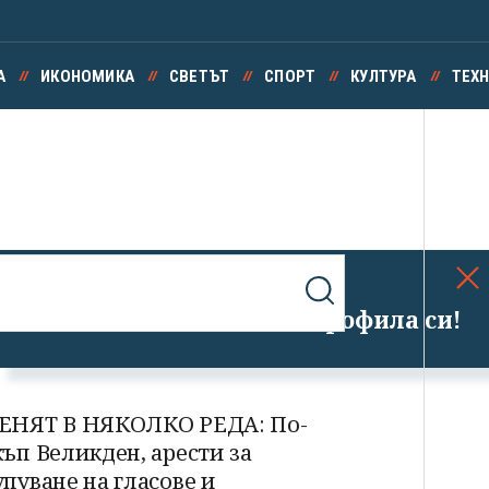
А
ИКОНОМИКА
СВЕТЪТ
СПОРТ
КУЛТУРА
ТЕХ
Успешно излязохте от профила си!
ЕНЯТ В НЯКОЛКО РЕДА: По-
къп Великден, арести за
упуване на гласове и