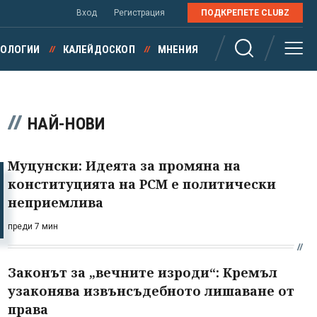
Вход
Регистрация
ПОДКРЕПЕТЕ CLUBZ
НОЛОГИИ
КАЛЕЙДОСКОП
МНЕНИЯ
НАЙ-НОВИ
Муцунски: Идеята за промяна на
конституцията на РСМ е политически
неприемлива
преди 7 мин
Законът за „вечните изроди“: Кремъл
узаконява извънсъдебното лишаване от
права