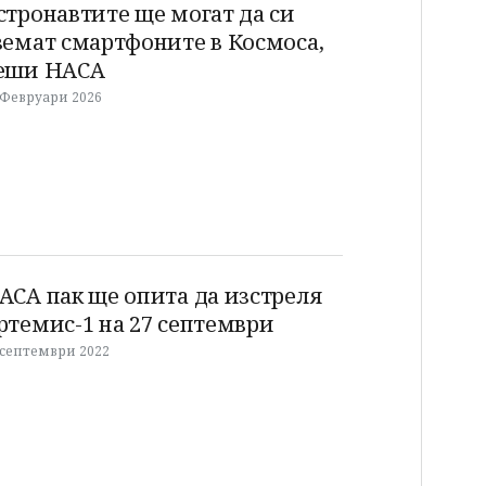
стронавтите ще могат да си
земат смартфоните в Космоса,
еши НАСА
 Февруари 2026
АСА пак ще опита да изстреля
ртемис-1 на 27 септември
 септември 2022