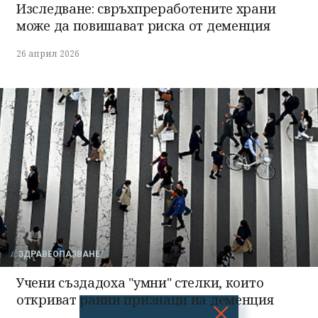
Изследване: свръхпреработените храни
може да повишават риска от деменция
26 април 2026
ЗДРАВЕОПАЗВАНЕ
Учени създадоха "умни" стелки, които
откриват ранни признаци на деменция