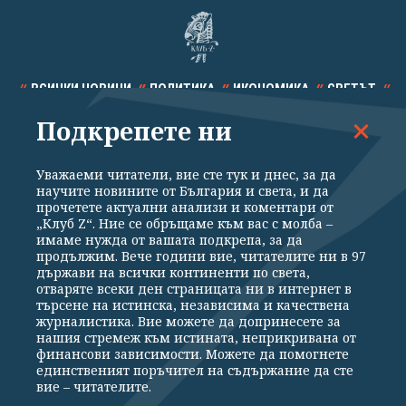
ВСИЧКИ НОВИНИ
ПОЛИТИКА
ИКОНОМИКА
СВЕТЪТ
Подкрепете ни
СПОРТ
КУЛТУРА
ТЕХНОЛОГИИ
КАЛЕЙДОСКОП
МНЕНИЯ
Уважаеми читатели, вие сте тук и днес, за да
научите новините от България и света, и да
прочетете актуални анализи и коментари от
„Клуб Z“. Ние се обръщаме към вас с молба –
имаме нужда от вашата подкрепа, за да
продължим. Вече години вие, читателите ни в 97
Общи условия
Политика за поверителност
държави на всички континенти по света,
отваряте всеки ден страницата ни в интернет в
Реклама
Партньори
Контакти
За Клуб Z
търсене на истинска, независима и качествена
Екип
Подкрепете ни
журналистика. Вие можете да допринесете за
нашия стремеж към истината, неприкривана от
финансови зависимости. Можете да помогнете
единственият поръчител на съдържание да сте
Издател на www.clubz.bg е „Клуб Зебра Медия“ ЕООД, София, ул. "Алеко
вие – читателите.
Константинов" 3. Всички права запазени 2026 „Клуб Зебра Медия“
ЕООД.