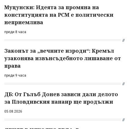
Муцунски: Идеята за промяна на
конституцията на РСМ е политически
неприемлива
преди 8 часа
Законът за „вечните изроди“: Кремъл
узаконява извънсъдебното лишаване от
права
преди 9 часа
ДБ: От Гълъб Донев зависи дали делото
за Пловдивския панаир ще продължи
05.08.2026