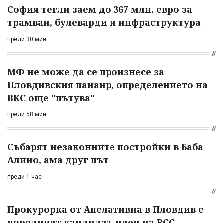
София тегли заем до 367 млн. евро за
трамваи, булеварди и инфраструктура
преди 30 мин
МФ не може да се произнесе за
Пловдивския панаир, определението на
ВКС още "пътува"
преди 58 мин
Събарят незаконните постройки в Баба
Алино, ама друг път
преди 1 час
Прокурорка от Апелативна в Пловдив е
поредният кандидат-член на ВСС