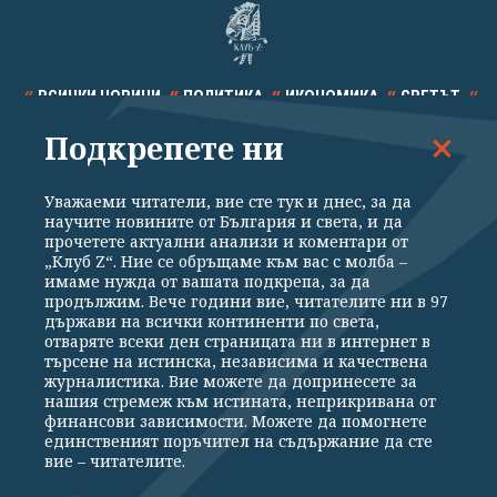
ВСИЧКИ НОВИНИ
ПОЛИТИКА
ИКОНОМИКА
СВЕТЪТ
Подкрепете ни
СПОРТ
КУЛТУРА
ТЕХНОЛОГИИ
КАЛЕЙДОСКОП
МНЕНИЯ
Уважаеми читатели, вие сте тук и днес, за да
научите новините от България и света, и да
прочетете актуални анализи и коментари от
„Клуб Z“. Ние се обръщаме към вас с молба –
имаме нужда от вашата подкрепа, за да
продължим. Вече години вие, читателите ни в 97
Общи условия
Политика за поверителност
държави на всички континенти по света,
отваряте всеки ден страницата ни в интернет в
Реклама
Партньори
Контакти
За Клуб Z
търсене на истинска, независима и качествена
Екип
Подкрепете ни
журналистика. Вие можете да допринесете за
нашия стремеж към истината, неприкривана от
финансови зависимости. Можете да помогнете
единственият поръчител на съдържание да сте
Издател на www.clubz.bg е „Клуб Зебра Медия“ ЕООД, София, ул. "Алеко
вие – читателите.
Константинов" 3. Всички права запазени 2026 „Клуб Зебра Медия“
ЕООД.