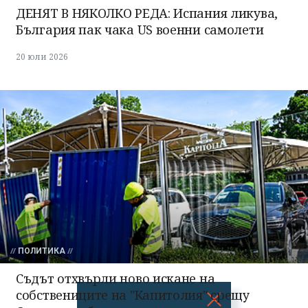
ДЕНЯТ В НЯКОЛКО РЕДА: Испания ликува,
България пак чака US военни самолети
20 юли 2026
ПОЛИТИКА
Съдът отхвърли ново искане на
собствениците на "Капитолия" срещу