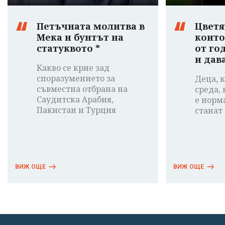
Петъчната молитва в
Цветя
Мека и бунтът на
които
статуквото *
от го
и дав
Какво се крие зад
споразумението за
Деца, к
съвместна отбрана на
среда,
Саудитска Арабия,
е норм
Пакистан и Турция
станат
ВИЖ ОЩЕ
ВИЖ ОЩЕ