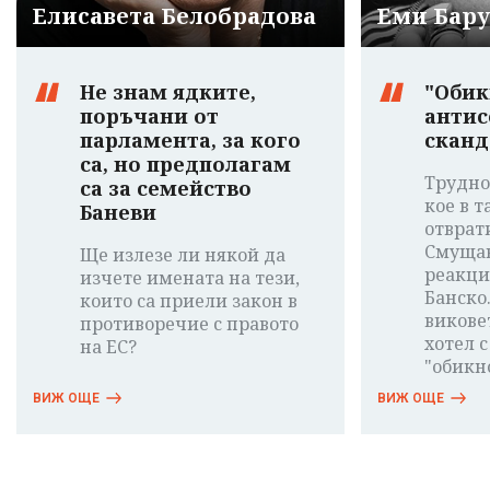
Елисавета Белобрадова
Еми Бар
Не знам ядките,
"Обик
поръчани от
антис
парламента, за кого
сканд
са, но предполагам
Трудно
са за семейство
кое в т
Баневи
отврат
Смущав
Ще излезе ли някой да
реакци
изчете имената на тези,
Банско
които са приели закон в
виковет
противоречие с правото
хотел с
на ЕС?
"обикн
ВИЖ ОЩЕ
ВИЖ ОЩЕ