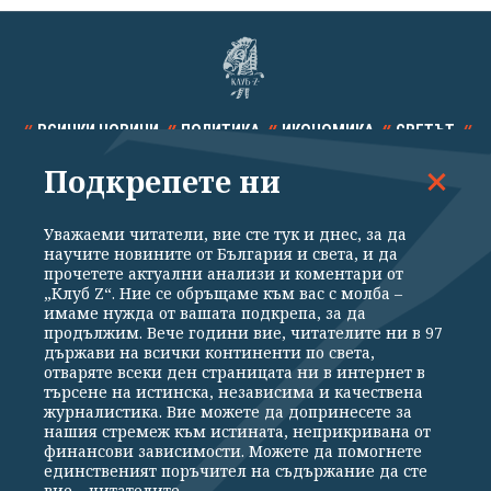
ВСИЧКИ НОВИНИ
ПОЛИТИКА
ИКОНОМИКА
СВЕТЪТ
Подкрепете ни
СПОРТ
КУЛТУРА
ТЕХНОЛОГИИ
КАЛЕЙДОСКОП
МНЕНИЯ
Уважаеми читатели, вие сте тук и днес, за да
научите новините от България и света, и да
прочетете актуални анализи и коментари от
„Клуб Z“. Ние се обръщаме към вас с молба –
имаме нужда от вашата подкрепа, за да
продължим. Вече години вие, читателите ни в 97
Общи условия
Политика за поверителност
държави на всички континенти по света,
отваряте всеки ден страницата ни в интернет в
Реклама
Партньори
Контакти
За Клуб Z
търсене на истинска, независима и качествена
Екип
Подкрепете ни
журналистика. Вие можете да допринесете за
нашия стремеж към истината, неприкривана от
финансови зависимости. Можете да помогнете
единственият поръчител на съдържание да сте
Издател на www.clubz.bg е „Клуб Зебра Медия“ ЕООД, София, ул. "Алеко
вие – читателите.