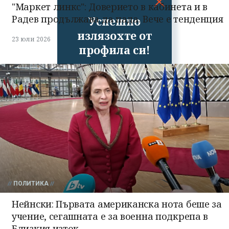
"Маркет линкс": Доверието в кабинета и в
Радев продължава да пада. Вече е тенденция
Успешно
излязохте от
23 юли 2026
профила си!
ПОЛИТИКА
Нейнски: Първата американска нота беше за
учение, сегашната е за военна подкрепа в
Близкия изток