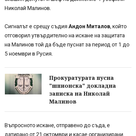
Николай Малинов.
Сигналът е срещу съдия
Андон Миталов
, който
отговорил утвърдително на искане на защитата
на Малинов той да бъде пуснат за период от 1 до
5 ноември в Русия.
Прокуратурата пусна
"шпионска" докладна
записка на Николай
Малинов
Въпросното искане, отправено до съда, е
датирано от 21 октомври и касае организирани