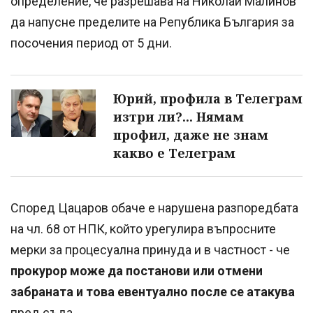
определение, че разрешава на Николай Малинов
да напусне пределите на Република България за
посочения период от 5 дни.
Юрий, профила в Телеграм
изтри ли?... Нямам
профил, даже не знам
какво е Телеграм
Според Цацаров обаче е нарушена разпоредбата
на чл. 68 от НПК, който урегулира въпросните
мерки за процесуална принуда и в частност - че
прокурор може да постанови или отмени
забраната и това евентуално после се атакува
пред съда.