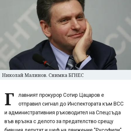
Николай Малинов. Снимка БГНЕС
Г
лавният прокурор Сотир Цацаров е
отправил сигнал до Инспектората към ВСС
и административния ръководител на Спецсъда
във връзка с делото за предателство срещу
бившия депутат и шеф на движение "Русофили"