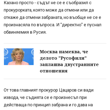
Казано просто - съдът не се е съобразил с
прокурорката, която може да отмени или да
откаже да отмени забраната, но въобще не се е
произнасяла по въпроса. И "директно" е пуснал
обвиняемия в Русия.
Москва намеква, че
делото "Русофили"
заплашва двустранните
отношения
От това главният прокурор Цацаров си вади
извода, че съдията се е произнесъл при
действаща по принцип забрана и го дава на