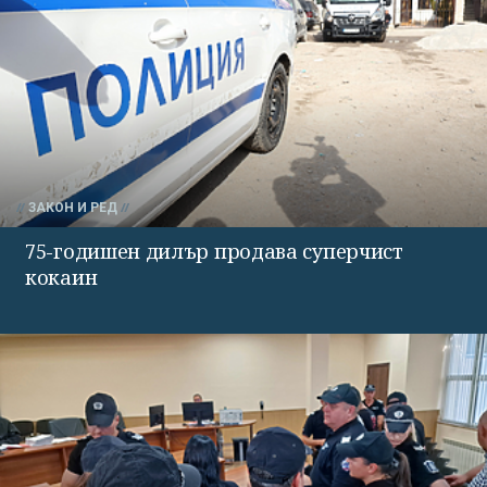
ЗАКОН И РЕД
75-годишен дилър продава суперчист
кокаин