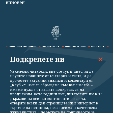
виновен
ВСИЧКИ НОВИНИ
ПОЛИТИКА
ИКОНОМИКА
СВЕТЪТ
Подкрепете ни
СПОРТ
КУЛТУРА
ТЕХНОЛОГИИ
КАЛЕЙДОСКОП
МНЕНИЯ
Уважаеми читатели, вие сте тук и днес, за да
научите новините от България и света, и да
прочетете актуални анализи и коментари от
„Клуб Z“. Ние се обръщаме към вас с молба –
имаме нужда от вашата подкрепа, за да
продължим. Вече години вие, читателите ни в 97
Общи условия
Политика за поверителност
държави на всички континенти по света,
отваряте всеки ден страницата ни в интернет в
Реклама
Партньори
Контакти
За Клуб Z
търсене на истинска, независима и качествена
Екип
Подкрепете ни
журналистика. Вие можете да допринесете за