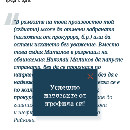
"В рамките на това произвоство той
(съдията) може да отмени забраната
(наложена от прокурора, б.р.) или да
остави искането без уважение. Вместо
това съдия Миталов е разрешил на
обвиняемия Николай Малинов да напусне
страната, без да се произнася по
направеното пред него искане... без да е
надлежно сезиран, т.е. - произнесъл се е
Успешно
по жалба срещу несъществуващ
излязохте от
прокурорски отказ",
пише Цацаров до
профила си!
главния инспектор Теодора Точкова
и шефката на спецсъда Мариета
Райкова.