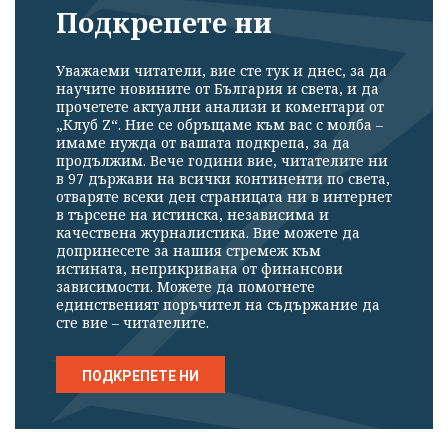
Подкрепете ни
Уважаеми читатели, вие сте тук и днес, за да
научите новините от България и света, и да
прочетете актуални анализи и коментари от
„Клуб Z“. Ние се обръщаме към вас с молба –
имаме нужда от вашата подкрепа, за да
продължим. Вече години вие, читателите ни
в 97 държави на всички континенти по света,
отваряте всеки ден страницата ни в интернет
в търсене на истинска, независима и
качествена журналистика. Вие можете да
допринесете за нашия стремеж към
истината, неприкривана от финансови
зависимости. Можете да помогнете
единственият поръчител на съдържание да
сте вие – читателите.
ПОДКРЕПЕТЕ НИ