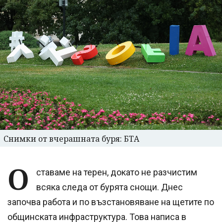
Снимки от вчерашната буря: БТА
О
ставаме на терен, докато не разчистим
всяка следа от бурята снощи. Днес
започва работа и по възстановяване на щетите по
общинската инфраструктура. Това написа в