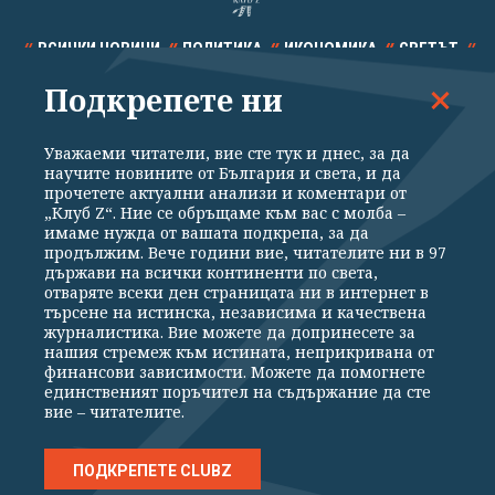
ВСИЧКИ НОВИНИ
ПОЛИТИКА
ИКОНОМИКА
СВЕТЪТ
Подкрепете ни
СПОРТ
КУЛТУРА
ТЕХНОЛОГИИ
КАЛЕЙДОСКОП
МНЕНИЯ
Уважаеми читатели, вие сте тук и днес, за да
научите новините от България и света, и да
прочетете актуални анализи и коментари от
„Клуб Z“. Ние се обръщаме към вас с молба –
имаме нужда от вашата подкрепа, за да
продължим. Вече години вие, читателите ни в 97
Общи условия
Политика за поверителност
държави на всички континенти по света,
отваряте всеки ден страницата ни в интернет в
Реклама
Партньори
Контакти
За Клуб Z
търсене на истинска, независима и качествена
Екип
Подкрепете ни
журналистика. Вие можете да допринесете за
нашия стремеж към истината, неприкривана от
финансови зависимости. Можете да помогнете
единственият поръчител на съдържание да сте
Издател на www.clubz.bg е „Клуб Зебра Медия“ ЕООД, София, ул. "Алеко
вие – читателите.
Константинов" 3. Всички права запазени 2026 „Клуб Зебра Медия“
ЕООД.
Препечатването на материали, снимки и видео от www.clubz.bg без
разрешение ще бъде преследвано по съдебен път, съгласно
ПОДКРЕПЕТЕ CLUBZ
ОБЩИТЕ УСЛОВИЯ