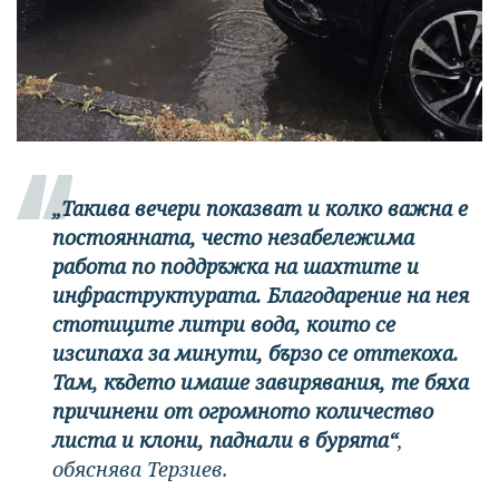
Успешно
излязохте от
профила си!
„Такива вечери показват и колко важна е
постоянната, често незабележима
работа по поддръжка на шахтите и
инфраструктурата. Благодарение на нея
стотиците литри вода, които се
изсипаха за минути, бързо се оттекоха.
Там, където имаше завирявания, те бяха
причинени от огромното количество
листа и клони, паднали в бурята“
,
обяснява Терзиев.