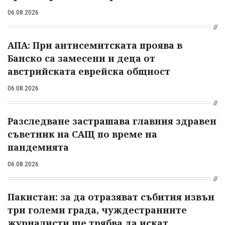
06.08.2026
АПА: При антисемитската проява в
Банско са замесени и деца от
австрийската еврейска общност
06.08.2026
Разследване застрашава главния здравен
съветник на САЩ по време на
пандемията
06.08.2026
Пакистан: за да отразяват събития извън
три големи града, чуждестранните
журналисти ще трябва да искат