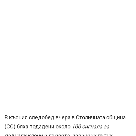
В късния следобед вчера в Столичната община
(СО) бяха подадени около
100 сигнала за
паднали клони и дървета, завирени пътни