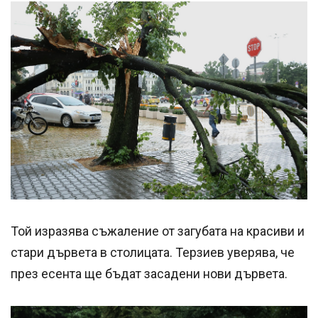
Той изразява съжаление от загубата на красиви и
стари дървета в столицата. Терзиев уверява, че
през есента ще бъдат засадени нови дървета.