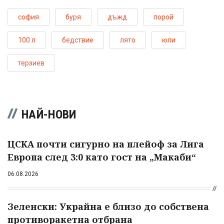
софия
буря
дъжд
порой
100 л
бедствие
лято
юли
терзиев
НАЙ-НОВИ
ЦСКА почти сигурно на плейоф за Лига
Европа след 3:0 като гост на „Макаби“
06.08.2026
Зеленски: Украйна е близо до собствена
противоракетна отбрана