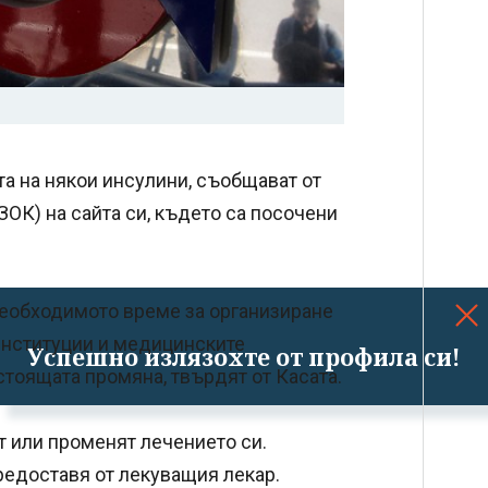
та на някои инсулини, съобщават от
ОК) на сайта си, където са посочени
 необходимото време за организиране
 институции и медицинските
Успешно излязохте от профила си!
тоящата промяна, твърдят от Касата.
 или променят лечението си.
едоставя от лекуващия лекар.