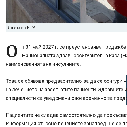
Снимка БТА
О
т 31 май 2027 г. се преустановява продажба
Националната здравноосигурителна каса (НЗ
наименованията на инсулините.
Това се обявява предварително, за да се осигури
на лечението на засегнатите пациенти. Здравните
специалисти са уведомени своевременно за предс
Пациентите не следва самостоятелно да прекъсват
Информация относно лечението занапред ще се пр