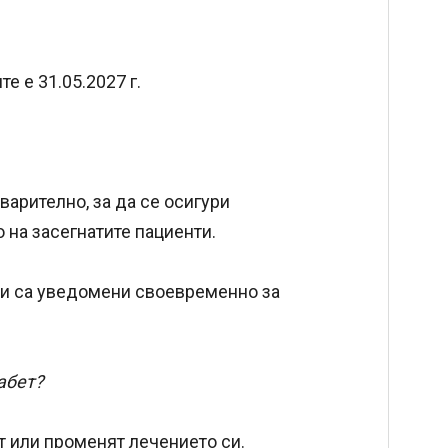
е е 31.05.2027 г.
арително, за да се осигури
 на засегнатите пациенти.
ти са уведомени своевременно за
абет?
 или променят лечението си.