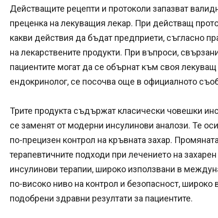
Действащите рецепти и протоколи запазват валидн
преценка на лекуващия лекар. При действащ прот
какви действия да бъдат предприети, съгласно пр
на лекарствените продукти. При въпроси, свързани
пациентите могат да се обърнат към своя лекуващ
ендокринолог, се посочва още в официалното съо
Трите продукта съдържат класически човешки инс
се заменят от модерни инсулинови аналози
. Те о
по-прецизен контрол на кръвната захар. Промяната
терапевтичните подходи при лечението на захарен
инсулинови терапии, широко използвани в междуна
по-високо ниво на контрол и безопасност, широко 
подобрени здравни резултати за пациентите.