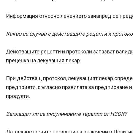
Информация относно лечението занапред се предо
Какво се случва с действащите рецепти и проток
Действащите рецепти и протоколи запазват валидн
преценка на лекуващия лекар.
При действащ протокол, лекуващият лекар опреде
предприети, съгласно правилата за предписване и
продукти.
Заплащат ли се инсулиновите терапии от НЗОК?
Да, лекарствените продукти са включени в Позити