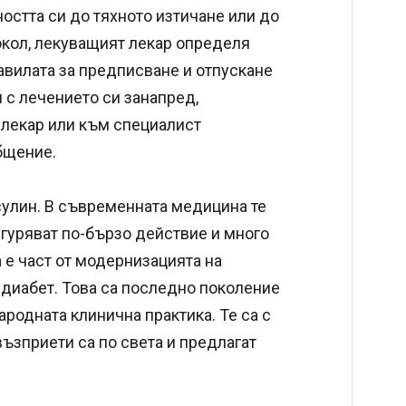
остта си до тяхното изтичане или до
окол, лекуващият лекар определя
авилата за предписване и отпускане
 с лечението си занапред,
 лекар или към специалист
бщение.
улин. В съвременната медицина те
сигуряват по-бързо действие и много
 е част от модернизацията на
 диабет. Това са последно поколение
родната клинична практика. Те са с
възприети са по света и предлагат