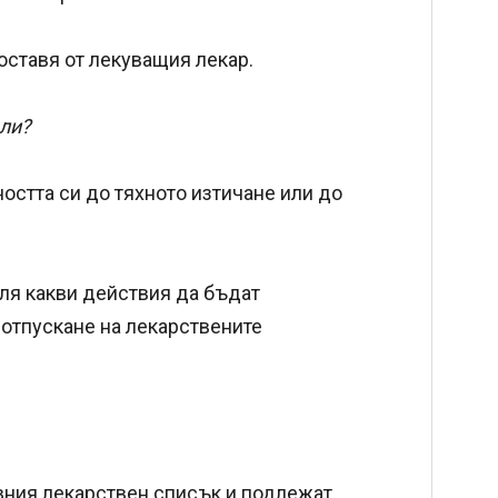
ставя от лекуващия лекар.
оли?
остта си до тяхното изтичане или до
ля какви действия да бъдат
 отпускане на лекарствените
вния лекарствен списък и подлежат