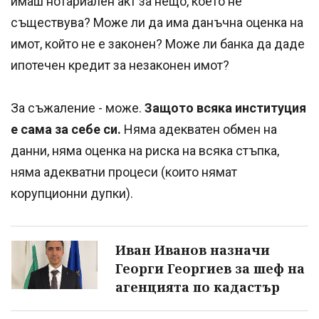
имаш нотариален акт за нещо, което не
съществува? Може ли да има данъчна оценка на
имот, който не е законен? Може ли банка да даде
ипотечен кредит за незаконен имот?
За съжаление - може.
Защото всяка институция
е сама за себе си.
Няма адекватен обмен на
данни, няма оценка на риска на всяка стъпка,
няма адекватни процеси (които нямат
корупционни дупки).
Иван Иванов назначи
Георги Георгиев за шеф на
агенцията по кадастър