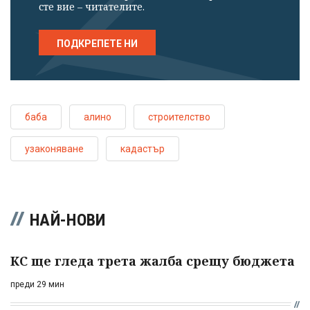
сте вие – читателите.
ПОДКРЕПЕТЕ НИ
баба
алино
строителство
узаконяване
кадастър
НАЙ-НОВИ
КС ще гледа трета жалба срещу бюджета
преди 29 мин