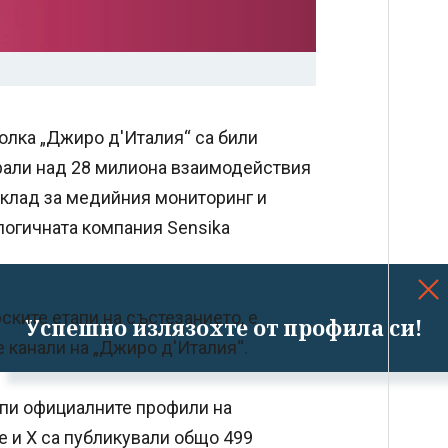
олка „Джиро д'Италия“ са били
ирали над 28 милиона взаимодействия
оклад за медийния мониторинг и
ологичната компания Sensika
ките етапи на състезанието, е
Успешно излязохте от профила си!
 канали на „Джиро д'Италия“.
апи официалните профили на
be и X са публикували общо 499