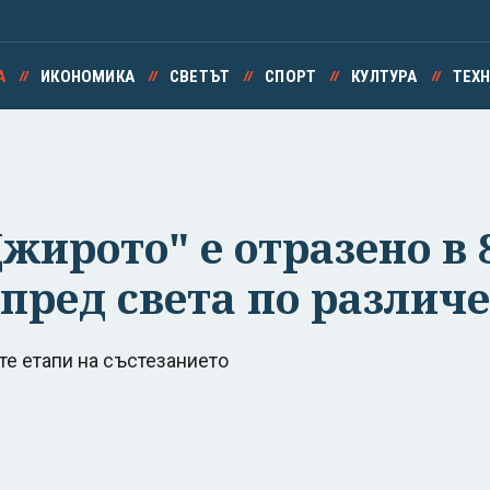
А
ИКОНОМИКА
СВЕТЪТ
СПОРТ
КУЛТУРА
ТЕХ
жирото" е отразено в 
 пред света по различ
те етапи на състезанието