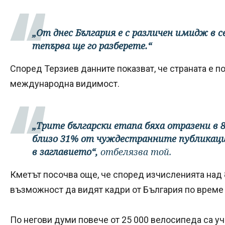
„От днес България е с различен имидж в с
тепърва ще го разберете.“
Според Терзиев данните показват, че страната е 
международна видимост.
„Трите български етапа бяха отразени в 8
близо 31% от чуждестранните публикации
в заглавието“,
отбелязва той.
Кметът посочва още, че според изчисленията над 
възможност да видят кадри от България по време 
По негови думи повече от 25 000 велосипеда са уч