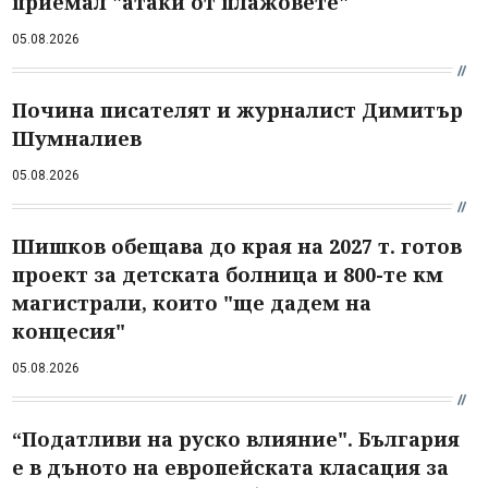
приемал "атаки от плажовете"
05.08.2026
Почина писателят и журналист Димитър
Шумналиев
05.08.2026
Шишков обещава до края на 2027 т. готов
проект за детската болница и 800-те км
магистрали, които "ще дадем на
концесия"
05.08.2026
“Податливи на руско влияние". България
е в дъното на европейската класация за