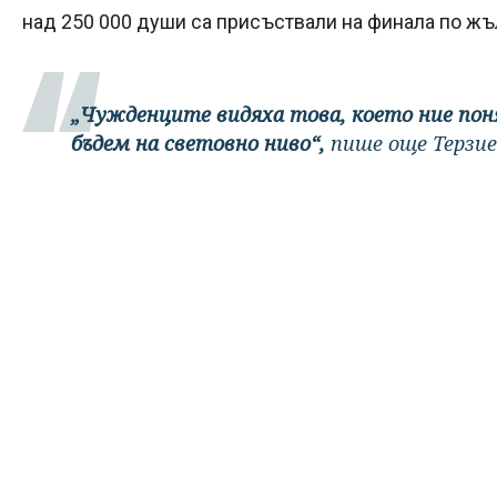
над 250 000 души са присъствали на финала по жъ
„Чужденците видяха това, което ние пон
бъдем на световно ниво“,
пише още Терзие