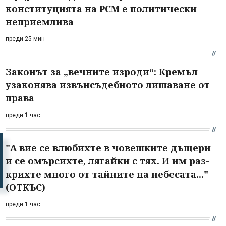
конституцията на РСМ е политически
неприемлива
преди 25 мин
Законът за „вечните изроди“: Кремъл
узаконява извънсъдебното лишаване от
права
преди 1 час
"А вие се влюбихте в чо­вешките дъщери
и се омърсихте, лягайки с тях. И им раз­
крихте много от тайните на небесата..."
(ОТКЪС)
преди 1 час