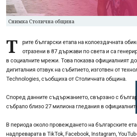
Снимка Столична община
Т
рите български етапа на колоездачната обик
отразени в 87 държави по света и са генер
в социалните мрежи. Това показва официалният д
дигиталния отзвук на събитието, изготвен от техн
Technologies, съобщиха от Столичната община.
Според данните съдържанието, свързано с българс
събрало близо 27 милиона гледания в официалните
В периода около провеждането на българските ет
надпреварата в TikTok, Facebook, Instagram, YouTu