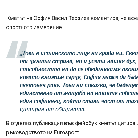
Кметът на София Васил Терзиев коментира, че ефе
спортното измерение.
„Това е истинското лице на града ни. Све
от цялата страна, но и усети нашия дух
способността ни да се обединяваме около 
когато вложим сърце, София може да бъде
световен ранг. Това ни показва, че бъдещ
единствено от мащаба на нашите собстве
един софиянец, който стана част от таз
цитиран от общината.
В отделна публикация във фейсбук кметът цитира 
ръководството на Eurosport: