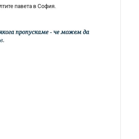
лтите павета в София.
якога пропускаме - че можем да
в.