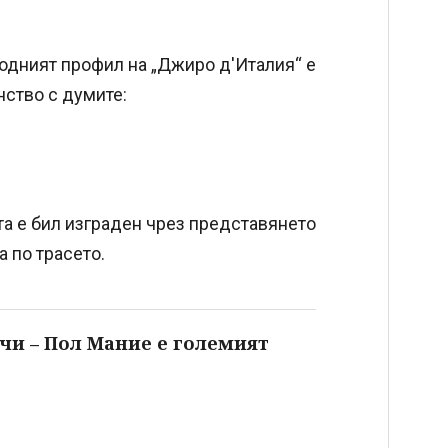
одният профил на „Джиро д'Италия“ е
ство с думите:
а е бил изграден чрез представянето
а по трасето.
чи – Пол Мание е големият