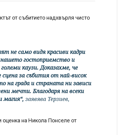
ктът от събитието надхвърля чисто
тът не само видя красиви кадри
, нашето гостоприемство и
големи каузи. Доказахме, че
 сцена за събития от най-висок
ето на града и страната ни зависи
ни мечти. Благодаря на всеки
и магия“,
заявява Терзиев,
и оценка на Никола Понселе от