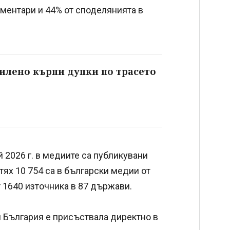
оментари и 44% от споделянията в
илено кърпи дупки по трасето
й 2026 г. в медиите са публикувани
тях 10 754 са в български медии от
 1640 източника в 87 държави.
 България е присъствала директно в