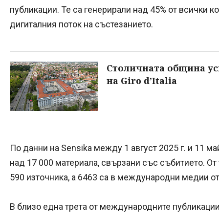
публикации. Те са генерирали над 45% от всички к
дигиталния поток на състезанието.
Столичната община ус
на Giro d’Italia
По данни на Sensika между 1 август 2025 г. и 11 ма
над 17 000 материала, свързани със събитието. От 
590 източника, а 6463 са в международни медии от
В близо една трета от международните публикации