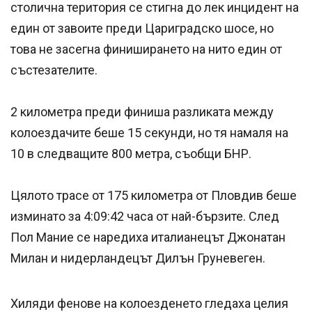
столична територия се стигна до лек инцидент на
един от завоите преди Цариградско шосе, но
това не засегна финиширането на нито един от
състезателите.
2 километра преди финиша разликата между
колоездачите беше 15 секунди, но тя намаля на
10 в следващите 800 метра, съобщи БНР.
Цялото трасе от 175 километра от Пловдив беше
изминато за 4:09:42 часа от най-бързите. След
Пол Мание се наредиха италианецът Джонатан
Милан и нидерландецът Дилън Груневеген.
Хиляди фенове на колоезденето гледаха целия