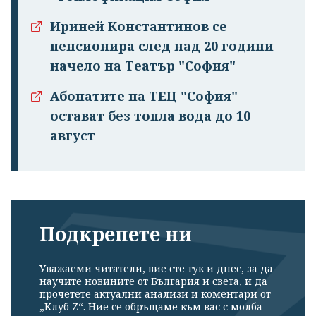
Успешно
Ириней Константинов се
излязохте от
пенсионира след над 20 години
профила си!
начело на Театър "София"
Абонатите на ТЕЦ "София"
остават без топла вода до 10
август
Подкрепете ни
Уважаеми читатели, вие сте тук и днес, за да
научите новините от България и света, и да
прочетете актуални анализи и коментари от
„Клуб Z“. Ние се обръщаме към вас с молба –