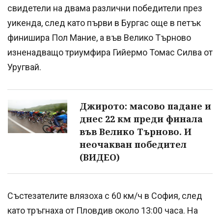
свидетели на двама различни победители през
уикенда, след като първи в Бургас още в петък
финишира Пол Мание, а във Велико Търново
изненадващо триумфира Гийермо Томас Силва от
Уругвай.
Джирото: масово падане и
днес 22 км преди финала
във Велико Търново. И
неочакван победител
(ВИДЕО)
Състезателите влязоха с 60 км/ч в София, след
като тръгнаха от Пловдив около 13:00 часа. На