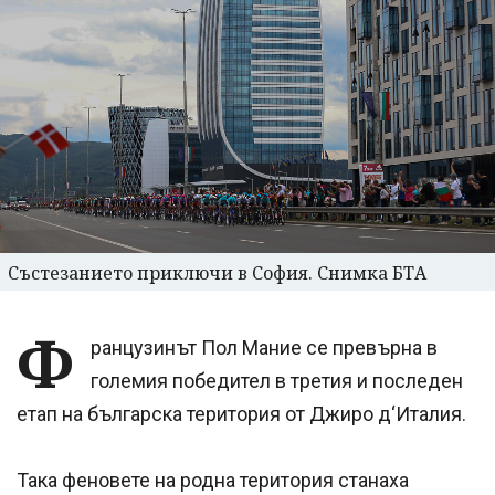
Състезанието приключи в София. Снимка БТА
Ф
ранцузинът Пол Мание се превърна в
големия победител в третия и последен
етап на българска територия от Джиро д‘Италия.
Така феновете на родна територия станаха