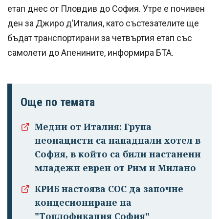
етап днес от Пловдив до София. Утре е почивен
ден за Джиро д’Италия, като състезателите ще
бъдат транспортирани за четвъртия етап със
самолети до Апенините, информира БТА.
Още по темата
Медии от Италия: Група
неонацисти са нападнали хотел в
София, в който са били настанени
младежи евреи от Рим и Милано
КРИБ настоява СОС да започне
концесиониране на
"Топлофикация София"