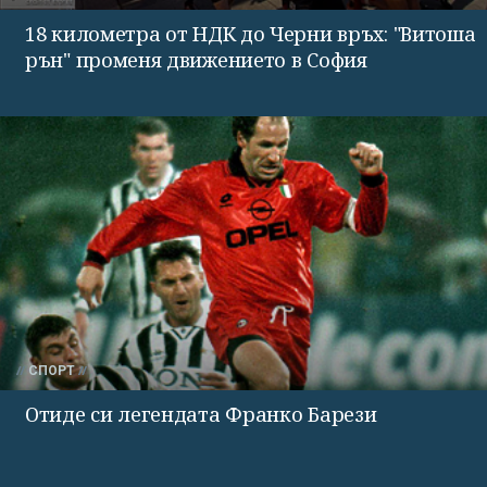
18 километра от НДК до Черни връх: "Витоша
рън" променя движението в София
СПОРТ
Отиде си легендата Франко Барези