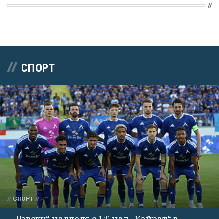
СПОРТ
СПОРТ
„Левски“ надделя с 1:0 над „Кайрат“ в