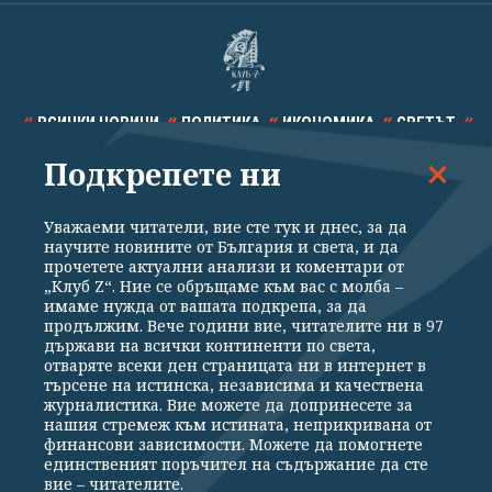
ВСИЧКИ НОВИНИ
ПОЛИТИКА
ИКОНОМИКА
СВЕТЪТ
Подкрепете ни
СПОРТ
КУЛТУРА
ТЕХНОЛОГИИ
КАЛЕЙДОСКОП
МНЕНИЯ
Уважаеми читатели, вие сте тук и днес, за да
научите новините от България и света, и да
прочетете актуални анализи и коментари от
„Клуб Z“. Ние се обръщаме към вас с молба –
имаме нужда от вашата подкрепа, за да
продължим. Вече години вие, читателите ни в 97
Общи условия
Политика за поверителност
държави на всички континенти по света,
отваряте всеки ден страницата ни в интернет в
Реклама
Партньори
Контакти
За Клуб Z
търсене на истинска, независима и качествена
Екип
Подкрепете ни
журналистика. Вие можете да допринесете за
нашия стремеж към истината, неприкривана от
финансови зависимости. Можете да помогнете
единственият поръчител на съдържание да сте
Издател на www.clubz.bg е „Клуб Зебра Медия“ ЕООД, София, ул. "Алеко
вие – читателите.
Константинов" 3. Всички права запазени 2026 „Клуб Зебра Медия“