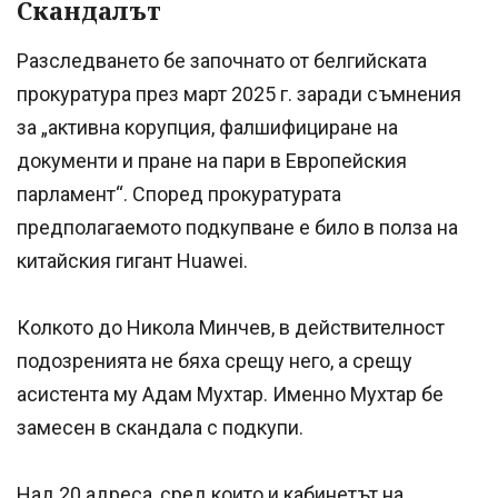
Скандалът
Разследването бе започнато от белгийската
прокуратура през март 2025 г. заради съмнения
за „активна корупция, фалшифициране на
документи и пране на пари в Европейския
парламент“. Според прокуратурата
предполагаемото подкупване е било в полза на
китайския гигант Huawei.
Колкото до Никола Минчев, в действителност
подозренията не бяха срещу него, а срещу
асистента му Адам Мухтар. Именно Мухтар бе
замесен в скандала с подкупи.
Над 20 адреса, сред които и кабинетът на