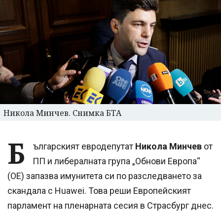
Никола Минчев. Снимка БТА
Б
ългарският евродепутат
Никола Минчев
от
ПП и либералната група „Обнови Европа“
(ОЕ) запазва имунитета си по разследването за
скандала с Huawei. Това реши Европейският
парламент на пленарната сесия в Страсбург днес.