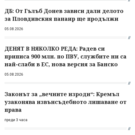
ДБ: От Гълъб Донев зависи дали делото
за Пловдивския панаир ще продължи
05.08.2026
ДЕНЯТ В НЯКОЛКО РЕДА: Радев си
приписа 900 млн. по ПВУ, службите ни са
най-слаби в ЕС, нова версия за Банско
05.08.2026
Законът за „вечните изроди“: Кремъл
узаконява извънсъдебното лишаване от
права
преди 3 часа