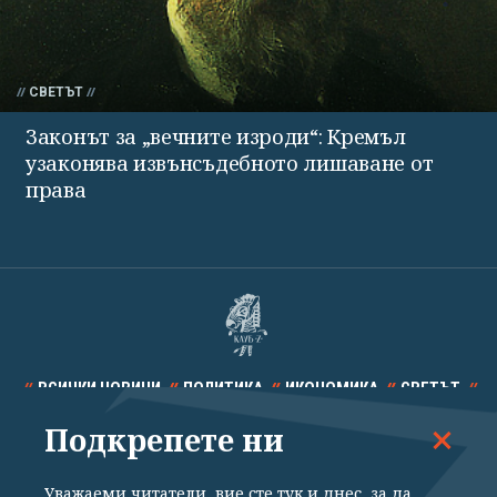
СВЕТЪТ
Законът за „вечните изроди“: Кремъл
узаконява извънсъдебното лишаване от
права
ВСИЧКИ НОВИНИ
ПОЛИТИКА
ИКОНОМИКА
СВЕТЪТ
Подкрепете ни
СПОРТ
КУЛТУРА
ТЕХНОЛОГИИ
КАЛЕЙДОСКОП
МНЕНИЯ
Уважаеми читатели, вие сте тук и днес, за да