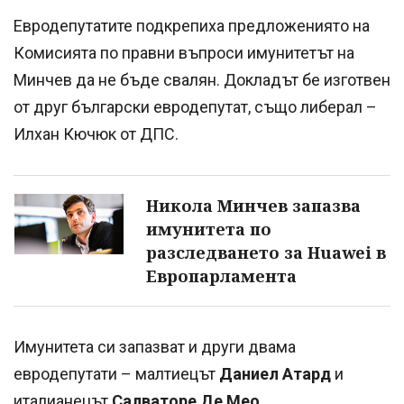
Евродепутатите подкрепиха предложениято на
Комисията по правни въпроси имунитетът на
Минчев да не бъде свалян. Докладът бе изготвен
от друг български евродепутат, също либерал –
Илхан Кючюк от ДПС.
Никола Минчев запазва
имунитета по
разследването за Huawei в
Европарламента
Имунитета си запазват и други двама
евродепутати – малтиецът
Даниел Атард
и
италианецът
Салваторе Де Мео
.