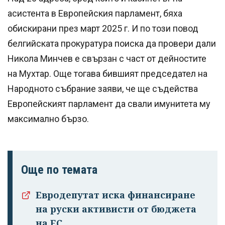
асистента в Европейския парламент, бяха
обискирани през март 2025 г. И по този повод
белгийската прокуратура поиска да провери дали
Никола Минчев е свързан с част от дейностите
на Мухтар. Още тогава бившият председател на
Народното събрание заяви, че ще съдейства
Европейският парламент да свали имунитета му
максимално бързо.
Още по темата
Успешно
Евродепутат иска финансиране
излязохте от
на руски активисти от бюджета
профила си!
на ЕС