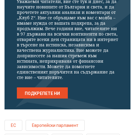
Уважаеми читатели, вие сте тук и днес, за да
научите новините от България и света, и да
прочетете актуални анализи и коментари от
„Клуб Z“. Ние се обръщаме към вас с молба –
имаме нужда от вашата подкрепа, за да
продължим. Вече години вие, читателите ни
в 97 държави на всички континенти по света,
отваряте всеки ден страницата ни в интернет
в търсене на истинска, независима и
качествена журналистика. Вие можете да
допринесете за нашия стремеж към
истината, неприкривана от финансови
зависимости. Можете да помогнете
единственият поръчител на съдържание да
сте вие – читателите.
ПОДКРЕПЕТЕ НИ
ЕС
Европейски парламент