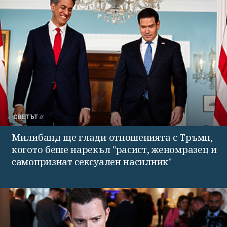
СВЕТЪТ
Милибанд ще глади отношенията с Тръмп,
когото беше нарекъл "расист, женомразец и
самопризнат сексуален насилник"