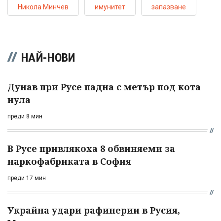
Никола Минчев
имунитет
запазване
НАЙ-НОВИ
Дунав при Русе падна с метър под кота
нула
преди 8 мин
В Русе привлякоха 8 обвиняеми за
наркофабриката в София
преди 17 мин
Украйна удари рафинерии в Русия,