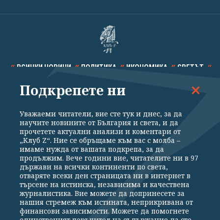
ВСИЧКИ НОВИНИ
ПОЛИТИКА
ИКОНОМИКА
СВЕТЪТ
Подкрепете ни
СПОРТ
КУЛТУРА
ТЕХНОЛОГИИ
КАЛЕЙДОСКОП
МНЕНИЯ
Уважаеми читатели, вие сте тук и днес, за да
научите новините от България и света, и да
прочетете актуални анализи и коментари от
„Клуб Z“. Ние се обръщаме към вас с молба –
имаме нужда от вашата подкрепа, за да
продължим. Вече години вие, читателите ни в 97
Общи условия
Политика за поверителност
държави на всички континенти по света,
отваряте всеки ден страницата ни в интернет в
Реклама
Партньори
Контакти
За Клуб Z
търсене на истинска, независима и качествена
Екип
Подкрепете ни
журналистика. Вие можете да допринесете за
нашия стремеж към истината, неприкривана от
финансови зависимости. Можете да помогнете
единственият поръчител на съдържание да сте