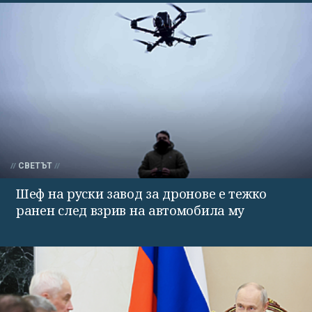
СВЕТЪТ
Шеф на руски завод за дронове е тежко
ранен след взрив на автомобила му