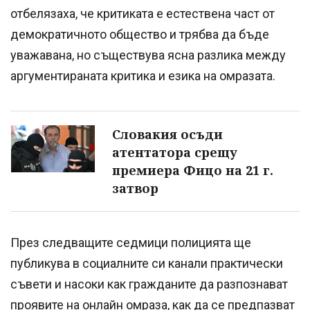
отбелязаха, че критиката е естествена част от
демократичното общество и трябва да бъде
уважавана, но съществува ясна разлика между
аргументираната критика и езика на омразата.
Словакия осъди
атентатора срещу
премиера Фицо на 21 г.
затвор
През следващите седмици полицията ще
публикува в социалните си канали практически
съвети и насоки как гражданите да разпознават
проявите на онлайн омраза, как да се предпазват