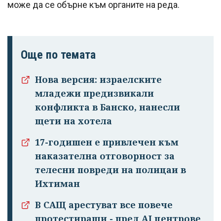
може да се обърне към органите на реда.
Още по темата
Нова версия: израелските
младежи предизвикали
конфликта в Банско, нанесли
щети на хотела
Успешно
17-годишен е привлечен към
излязохте от
наказателна отговорност за
профила си!
телесни повреди на полицаи в
Ихтиман
В САЩ арестуват все повече
протестиращи - пред AI центрове