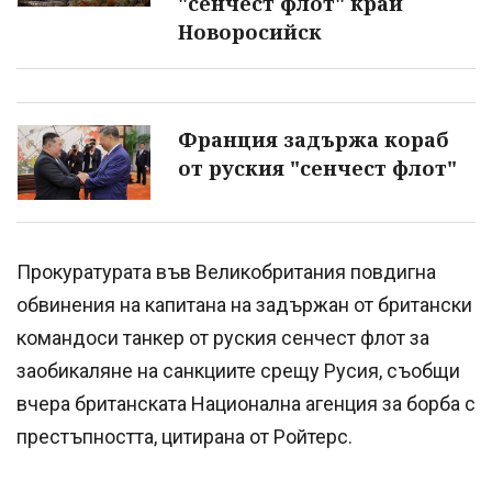
"сенчест флот" край
Новоросийск
Франция задържа кораб
от руския "сенчест флот"
Прокуратурата във Великобритания повдигна
обвинения на капитана на задържан от британски
командоси танкер от руския сенчест флот за
заобикаляне на санкциите срещу Русия, съобщи
вчера британската Национална агенция за борба с
престъпността, цитирана от Ройтерс.