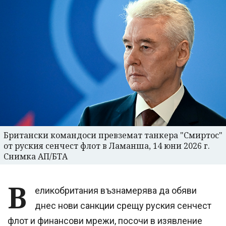
Британски командоси превземат танкера "Смиртос"
от руския сенчест флот в Ламанша, 14 юни 2026 г.
Снимка АП/БТА
В
еликобритания възнамерява да обяви
днес нови санкции срещу руския сенчест
флот и финансови мрежи, посочи в изявление