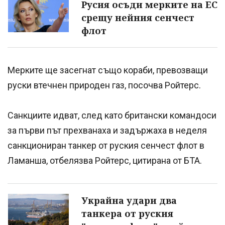
Русия осъди мерките на ЕС
срещу нейния сенчест
флот
Мерките ще засегнат също кораби, превозващи
руски втечнен природен газ, посочва Ройтерс.
Санкциите идват, след като британски командоси
за първи път прехванаха и задържаха в неделя
санкциониран танкер от руския сенчест флот в
Ламанша, отбелязва Ройтерс, цитирана от БТА.
Украйна удари два
танкера от руския