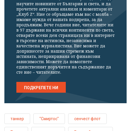
научите новините от България и света, и да
прочетете актуални анализи и коментари от
„Клуб Z“. Ние се обръщаме към вас с молба –
имаме нужда от вашата подкрепа, за да
продължим. Вече години вие, читателите ни
в 97 държави на всички континенти по света,
отваряте всеки ден страницата ни в интернет
в търсене на истинска, независима и
качествена журналистика. Вие можете да
допринесете за нашия стремеж към
истината, неприкривана от финансови
зависимости. Можете да помогнете
единственият поръчител на съдържание да
сте вие – читателите.
ПОДКРЕПЕТЕ НИ
танкер
"Смиртос"
сенчест флот