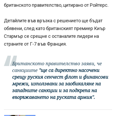
британското правителство, цитирано от Ройтерс.
Детайлите във връзка с решението ще бъдат
обявени, след като британският премиер Киър
Стармър се срещне с останалите лидери на
страните от Г-7 във Франция.
Британското правителство заяви, че
санкциите
"ще са директно насочени
срещу руския сенчест флот и финансови
мрежи, използвани за заобикаляне на
западните санкции и за подкрепа на
въоръжаването на руската армия".