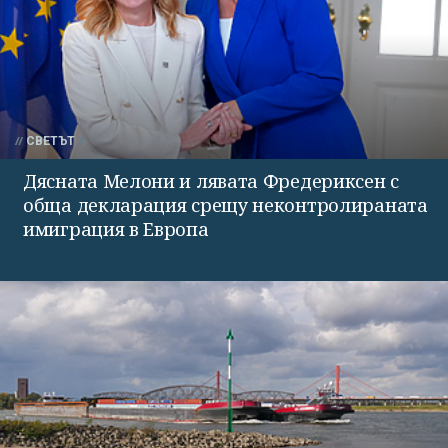
СВЕТЪТ
Дясната Мелони и лявата Фредериксен с
обща декларация срещу неконтролираната
имиграция в Европа