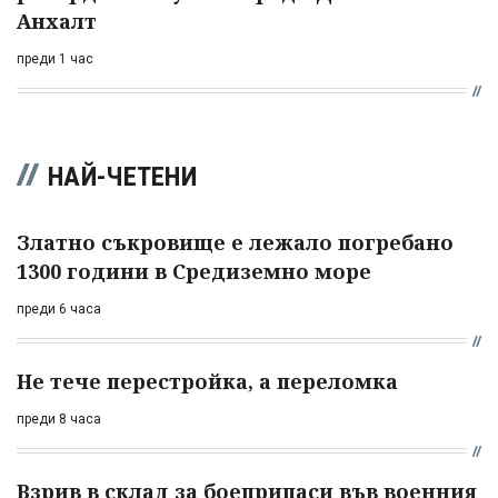
Анхалт
преди 1 час
НАЙ-ЧЕТЕНИ
Златно съкровище е лежало погребано
1300 години в Средиземно море
преди 6 часа
Не тече перестройка, а переломка
преди 8 часа
Взрив в склад за боеприпаси във военния