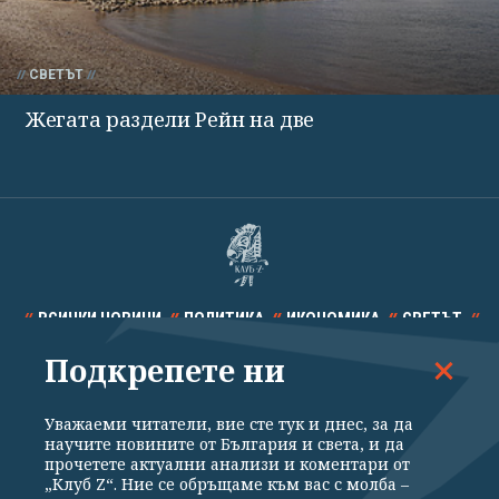
СВЕТЪТ
Жегата раздели Рейн на две
ВСИЧКИ НОВИНИ
ПОЛИТИКА
ИКОНОМИКА
СВЕТЪТ
Подкрепете ни
СПОРТ
КУЛТУРА
ТЕХНОЛОГИИ
КАЛЕЙДОСКОП
МНЕНИЯ
Уважаеми читатели, вие сте тук и днес, за да
научите новините от България и света, и да
прочетете актуални анализи и коментари от
„Клуб Z“. Ние се обръщаме към вас с молба –