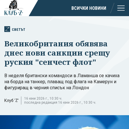
ВСИЧКИ НОВИНИ
СВЕТЪТ
Великобритания обявява
днес нови санкции срещу
руския "сенчест флот"
В неделя британски командоси в Ламанша се качиха
на борда на танкер, плаващ под флага на Камерун и
фигуриращ в черния списък на Лондон
16 юни 2026 г., 10:30 ч.
Клуб 'Z'
последна редакция 16 юни 2026 г., 10:30 ч.