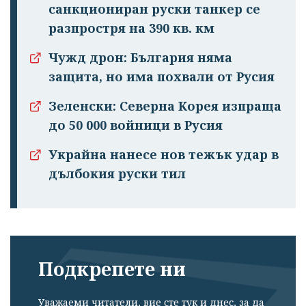
санкциониран руски танкер се
разпростря на 390 кв. км
Чужд дрон: България няма
защита, но има похвали от Русия
Зеленски: Северна Корея изпраща
до 50 000 войници в Русия
Украйна нанесе нов тежък удар в
дълбокия руски тил
Подкрепете ни
Уважаеми читатели, вие сте тук и днес, за да