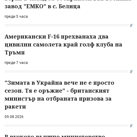
завод "ЕМКО" в с. Белица
преди 5 часа
Американски F-16 прехванаха два
цивилни самолета край голф клуба на
Тръмп
преди 7 часа
"Зимата в Украйна вече не е просто
сезон. Тя е оръжие" - британският
министър на отбраната призова за
ракети
09.08.2026
В руското външно министерство