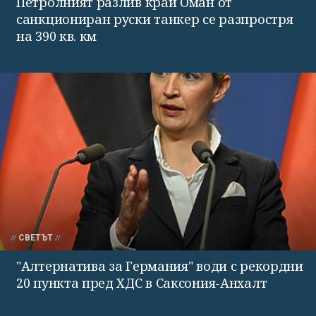
Петролният разлив край Оман от
санкциониран руски танкер се разпростря
на 390 кв. км
СВЕТЪТ
"Алтернатива за Германия" води с рекордни
20 пункта пред ХДС в Саксония-Анхалт