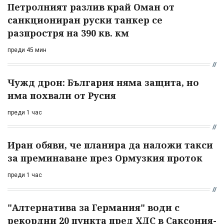
Петролният разлив край Оман от
санкциониран руски танкер се
разпростря на 390 кв. км
преди 45 мин
Чужд дрон: България няма защита, но
има похвали от Русия
преди 1 час
Иран обяви, че планира да наложи такси
за преминаване през Ормузкия проток
преди 1 час
"Алтернатива за Германия" води с
рекордни 20 пункта пред ХДС в Саксония-