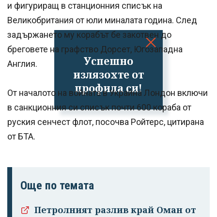
и фигуриращ в станционния списък на
Великобритания от юли миналата година. След
задържането му корабът бе закотвен до
бреговете на графство Дорсет, Югозападна
Успешно
Англия.
излязохте от
профила си!
От началото на войната в Украйна Лондон включи
в санкционния си списък почти 600 кораба от
руския сенчест флот, посочва Ройтерс, цитирана
от БТА.
Още по темата
Петролният разлив край Оман от