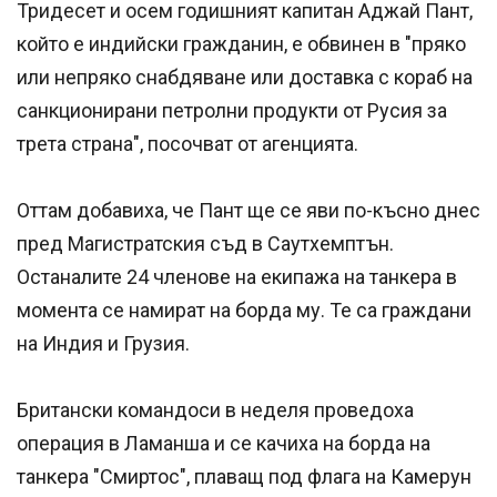
Тридесет и осем годишният капитан Аджай Пант,
който е индийски гражданин, е обвинен в "пряко
или непряко снабдяване или доставка с кораб на
санкционирани петролни продукти от Русия за
трета страна", посочват от агенцията.
Оттам добавиха, че Пант ще се яви по-късно днес
пред Магистратския съд в Саутхемптън.
Останалите 24 членове на екипажа на танкера в
момента се намират на борда му. Те са граждани
на Индия и Грузия.
Британски командоси в неделя проведоха
операция в Ламанша и се качиха на борда на
танкера "Смиртос", плаващ под флага на Камерун