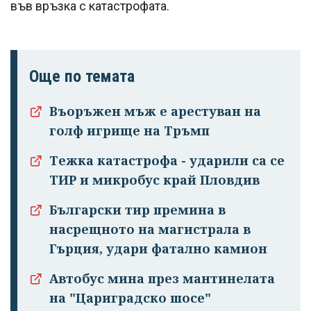
във връзка с катастрофата.
Още по темата
Успешно
Въоръжен мъж е арестуван на
излязохте от
голф игрище на Тръмп
профила си!
Тежка катастрофа - ударили са се
ТИР и микробус край Пловдив
Български тир премина в
насрещното на магистрала в
Гърция, удари фатално камион
Автобус мина през мантинелата
на "Цариградско шосе"