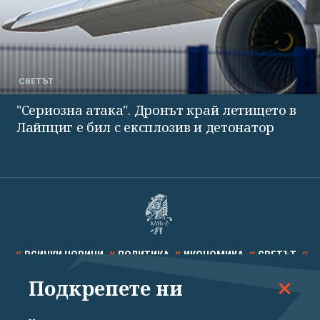
СВЕТЪТ
"Сериозна атака". Дронът край летището в
Лайпциг е бил с експлозив и детонатор
ВСИЧКИ НОВИНИ
ПОЛИТИКА
ИКОНОМИКА
СВЕТЪТ
Подкрепете ни
СПОРТ
КУЛТУРА
ТЕХНОЛОГИИ
КАЛЕЙДОСКОП
МНЕНИЯ