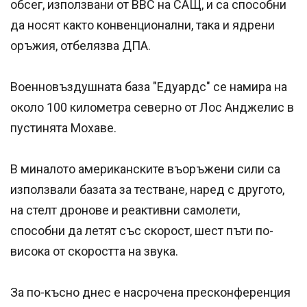
обсег, използвани от ВВС на САЩ, и са способни
да носят както конвенционални, така и ядрени
оръжия, отбелязва ДПА.
Военновъздушната база "Едуардс" се намира на
около 100 километра северно от Лос Анджелис в
пустинята Мохаве.
В миналото американските въоръжени сили са
използвали базата за тестване, наред с другото,
на стелт дронове и реактивни самолети,
способни да летят със скорост, шест пъти по-
висока от скоростта на звука.
За по-късно днес е насрочена пресконференция