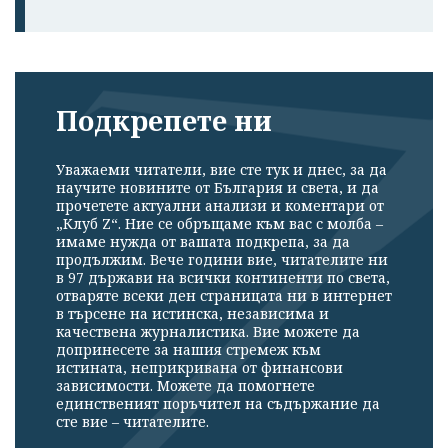
Подкрепете ни
Уважаеми читатели, вие сте тук и днес, за да
научите новините от България и света, и да
прочетете актуални анализи и коментари от
„Клуб Z“. Ние се обръщаме към вас с молба –
имаме нужда от вашата подкрепа, за да
продължим. Вече години вие, читателите ни
в 97 държави на всички континенти по света,
отваряте всеки ден страницата ни в интернет
в търсене на истинска, независима и
качествена журналистика. Вие можете да
допринесете за нашия стремеж към
истината, неприкривана от финансови
зависимости. Можете да помогнете
единственият поръчител на съдържание да
сте вие – читателите.