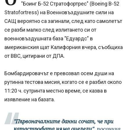
"Боинг Б-52 Стратофортрес" (Boeing B-52
Stratofortress) на Военновъздушните сили на
САЩ вероятно са загинали, след като самолетът
се разби малко след излитането си от
военновъздушната база "Едуардс" в
американския щат Калифорния вчера, съобщиха
от ВВС, цитирани от ДПА.
Бомбардировачът е превозвал осем души на
рутинна тестова мисия, когато се е разбил около
11:20 ч. сутринта местно време, се казва в
изявление на базата.
"Първоначалните данни сочат, че при
катастрофата няма оцелели"
, посочиха