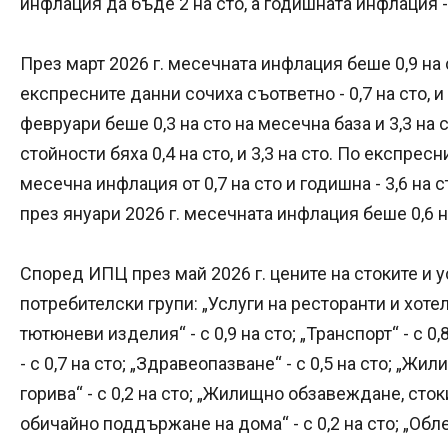
инфлация да бъде 2 на сто, а годишната инфлация - 
През март 2026 г. месечната инфлация беше 0,9 на ст
експресните данни сочиха съответно - 0,7 на сто, и
февруари беше 0,3 на сто на месечна база и 3,3 на 
стойности бяха 0,4 на сто, и 3,3 на сто. По експре
месечна инфлация от 0,7 на сто и годишна - 3,6 на 
през януари 2026 г. месечната инфлация беше 0,6 на 
Според ИПЦ през май 2026 г. цените на стоките и 
потребителски групи: „Услуги на ресторанти и хотели
тютюневи изделия“ - с 0,9 на сто; „Транспорт“ - с 
- с 0,7 на сто; „Здравеопазване“ - с 0,5 на сто; „Жи
горива“ - с 0,2 на сто; „Жилищно обзавеждане, сток
обичайно поддържане на дома“ - с 0,2 на сто; „Облек