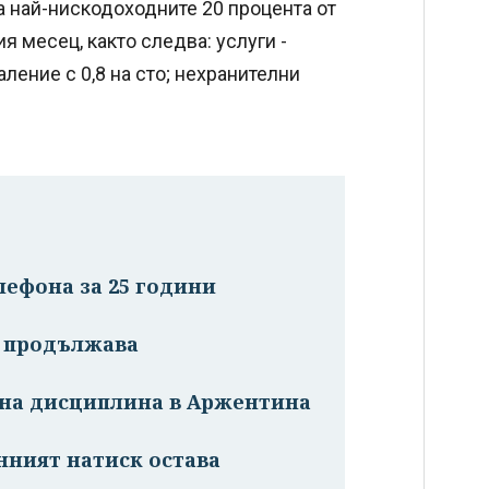
за най-нискодоходните 20 процента от
 месец, както следва: услуги -
аление с 0,8 на сто; нехранителни
лефона за 25 години
я продължава
ална дисциплина в Аржентина
нният натиск остава