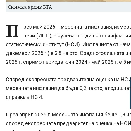
Снимка архив БТА
П
рез май 2026 г. месечната инфлация, измер
цени (ИПЦ), е нулева, а годишната инфлация
статистически институт (НСИ). Инфлацията от нача
декември 2025 г.) е 3,8 на сто. Средногодишната и
2026 г. спрямо периода юни 2024 - май 2025 г. е 5 н
Според експресната предварителна оценка на НСИ 
месечната инфлация да бъде 0,2 на сто, а годишната
справка в НСИ.
През април 2026 г. месечната инфлация беше 1,8 на с
според експресната предварителна оценка на НСИ