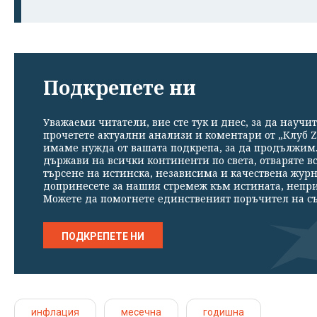
Подкрепете ни
Уважаеми читатели, вие сте тук и днес, за да научит
прочетете актуални анализи и коментари от „Клуб Z
имаме нужда от вашата подкрепа, за да продължим. 
държави на всички континенти по света, отваряте в
търсене на истинска, независима и качествена жур
допринесете за нашия стремеж към истината, непр
Можете да помогнете единственият поръчител на съ
ПОДКРЕПЕТЕ НИ
инфлация
месечна
годишна