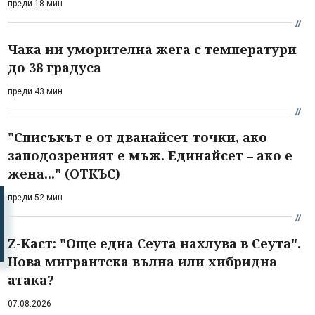
преди 18 мин
Чака ни уморителна жега с температури
до 38 градуса
преди 43 мин
"Списъкът е от дванайсет точки, ако
заподозреният е мъж. Единайсет – ако е
жена..." (ОТКЪС)
преди 52 мин
Z-Каст: "Още една Сеута нахлува в Сеута".
Нова мигрантска вълна или хибридна
атака?
07.08.2026