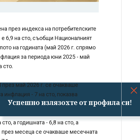
ена през индекса на потребителските
 е 6,9 на сто, съобщи Националният
лото на годината (май 2026 г. спрямо
нфлация за периода юни 2025 - май
а сто.
през май 2026 г. се очакваше
 инфлация - 7 на сто, показва
Успешно излязохте от профила си!
то, а годишната - 6,8 на сто, а
 през месеца се очакваше месечната