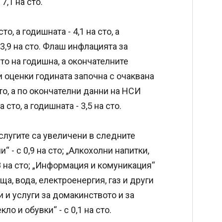
7,1 на сто.
о, а годишната - 4,1 на сто, а
 3,9 на сто. Флаш инфлацията за
сто на годишна, а окончателните
сни оценки годината започна с очаквана
сто, а по окончателни данни на НСИ
сто, а годишната - 3,5 на сто.
услугите са увеличени в следните
“ - с 0,9 на сто; „Алкохолни напитки,
0,8 на сто; „Информация и комуникация“
лища, вода, електроенергия, газ и други
и и услуги за домакинството и за
ло и обувки“ - с 0,1 на сто.