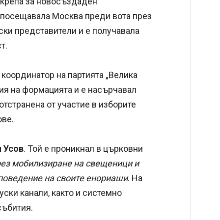
одкрепа за новосъздаден
е посещавала Москва преди вота през
уски представители и е получавала
т.
и координатор на партията „Велика
ия на формацията и е насърчавал
отстранена от участие в изборите
ове.
 Усов
. Той е проникнал в църковни
ез мобилизиране на свещеници и
 поведение на своите енориаши
. На
уски канали, както и системно
събития.