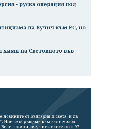
ерсия - руска операция под
птицизма на Вучич към ЕС, но
е
и химн на Световното във
е новините от България и света, и да
“. Ние се обръщаме към вас с молба –
Вече години вие, читателите ни в 97