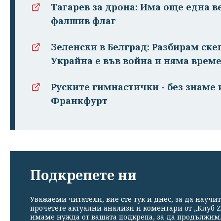
Тагарев за дрона: Има още една в
фалшив флаг
Зеленски в Белград: Разбирам ске
Украйна е във война и няма врем
Руските гимнастички - без знаме 
Франкфурт
Подкрепете ни
Уважаеми читатели, вие сте тук и днес, за да научит
прочетете актуални анализи и коментари от „Клуб Z
имаме нужда от вашата подкрепа, за да продължим. 