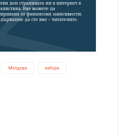
секи ден страницата ни в интернет в
налистика. Вие можете да
икривана от финансови зависимости.
държание да сте вие – читателите.
Молдова
избори