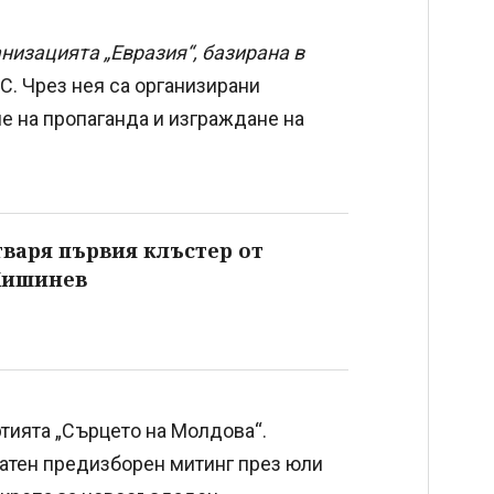
низацията „Евразия“, базирана в
С. Чрез нея са организирани
е на пропаганда и изграждане на
варя първия клъстер от
 Кишинев
ртията „Сърцето на Молдова“.
латен предизборен митинг през юли