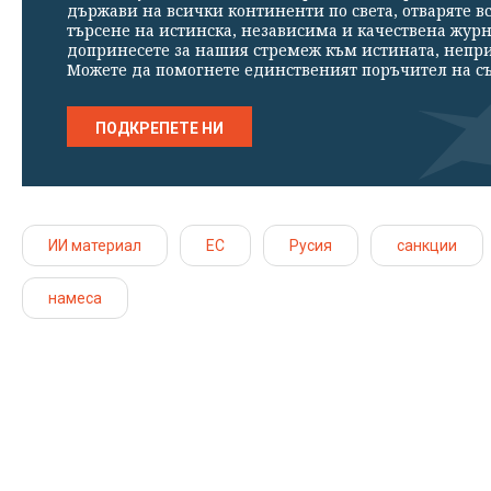
държави на всички континенти по света, отваряте в
търсене на истинска, независима и качествена жур
допринесете за нашия стремеж към истината, непр
Можете да помогнете единственият поръчител на съ
ПОДКРЕПЕТЕ НИ
ИИ материал
ЕС
Русия
санкции
намеса