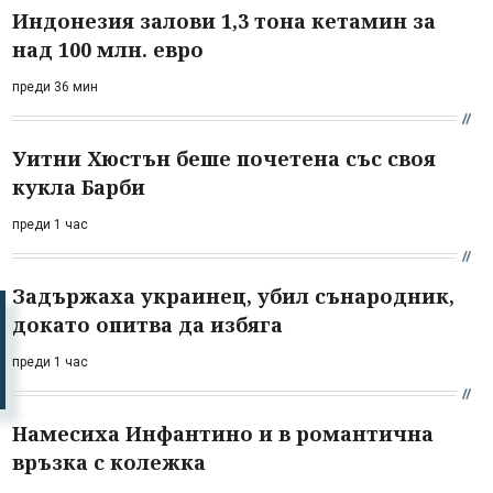
Индонезия залови 1,3 тона кетамин за
над 100 млн. евро
преди 36 мин
Уитни Хюстън беше почетена със своя
кукла Барби
преди 1 час
Задържаха украинец, убил сънародник,
докато опитва да избяга
преди 1 час
Намесиха Инфантино и в романтична
връзка с колежка