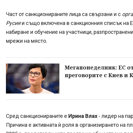
Част от санкционираните лица са свързани и с
орга
Русия
и също включена в санкционния списък на Е
набиране и обучение на участници, разпространени
мрежи на място.
Мегапонеделник: ЕС от
преговорите с Киев и
Сред санкционираните е
Ирина Влах
- лидер на па
Причина е активната ѝ роля в организирането на п