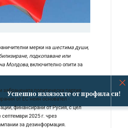
раничителни мерки на
шестима души,
билизиране, подкопаване или
 на Молдова
, включително опити за
и забранената политическа партия
Успешно излязохте от профила си!
рания от ЕС неин основател -
ации, финансирани от Русия, с цел
 септември 2025 г. чрез
кампании за дезинформация.