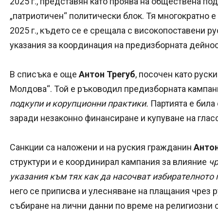
2025 г., представян като проява на обществена п
„патриотичен“ политически блок. Тя многократно 
2025 г., където се е срещала с високопоставени р
указания за координация на предизборната дейнос
В списъка е още
Антон Трегуб
, посочен като руск
Молдова“. Той е ръководил предизборната кампан
подкупи и корупционни практики.
Партията е била 
заради незаконно финансиране и купуване на глас
Санкции са наложени и на руския гражданин
Антон
структури и е координирал кампания за влияние
чр
указания към тях как да насочват избирателното
него се приписва и улесняване на плащания чрез р
събиране на лични данни по време на религиозни 