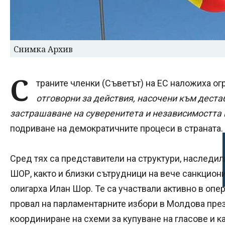
Снимка Архив
С
траните членки (Съветът) на ЕС наложиха ог
отговорни за действия, насочени към деста
застрашаване на суверенитета и независимостта
подриване на демократичните процеси в страната.
Сред тях са представители на структури, наследил
ШОР, както и близки сътрудници на вече санкциони
олигарха Илан Шор. Те са участвали активно в опер
провал на парламентарните избори в Молдова през
координиране на схеми за купуване на гласове и 