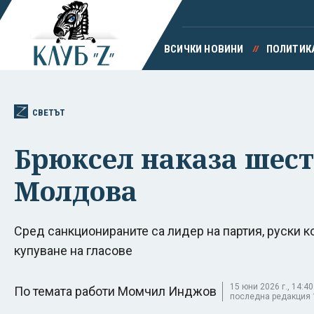
ВСИЧКИ НОВИНИ
ПОЛИТИК
СВЕТЪТ
Брюксел наказа шест
Молдова
Сред санкционираните са лидер на партия, руски к
купуване на гласове
15 юни 2026 г., 14:40
По темата работи Момчил Инджов
последна редакция 15