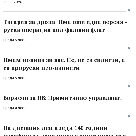
08.08.2026
Тагарев за дрона: Има още една версия -
руска операция под фалшив флаг
преди 6 часа
Имам новина за вас. Не, не са садисти, а
са проруски нео-нацисти
преди 5 часа
Борисов за ПБ: Примитивно управляват
преди 4 часа
На днешния ден преди 140 години
русофилите започнаха с политическото