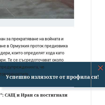
н за прекратяване на войната и
ане в Ормузкия проток предизвика
дери, които определят хода като
ари. Те се съсредоточават около
о предупрежденията, че
оговореностите.
Успешно излязохте от профила си!
": САЩ и Иран са постигнали