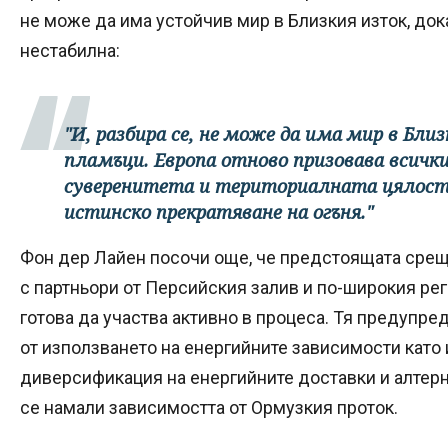
не може да има устойчив мир в Близкия изток, док
нестабилна:
"И, разбира се, не може да има мир в Бли
пламъци. Европа отново призовава всичк
суверенитета и териториалната цялост 
истинско прекратяване на огъня."
Фон дер Лайен посочи още, че предстоящата срещ
с партньори от Персийския залив и по-широкия реги
готова да участва активно в процеса. Тя предупред
от използването на енергийните зависимости като 
диверсификация на енергийните доставки и алтерн
се намали зависимостта от Ормузкия проток.