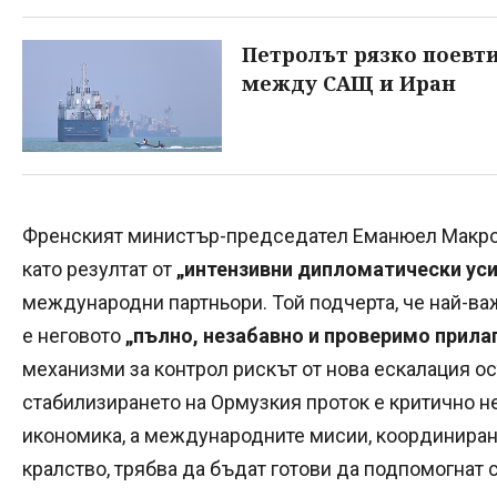
Петролът рязко поевт
между САЩ и Иран
Френският министър-председател Еманюел Макро
като резултат от
„интензивни дипломатически уси
международни партньори. Той подчерта, че най-в
е неговото
„пълно, незабавно и проверимо прила
механизми за контрол рискът от нова ескалация ос
стабилизирането на Ормузкия проток е критично не 
икономика, а международните мисии, координиран
кралство, трябва да бъдат готови да подпомогнат 