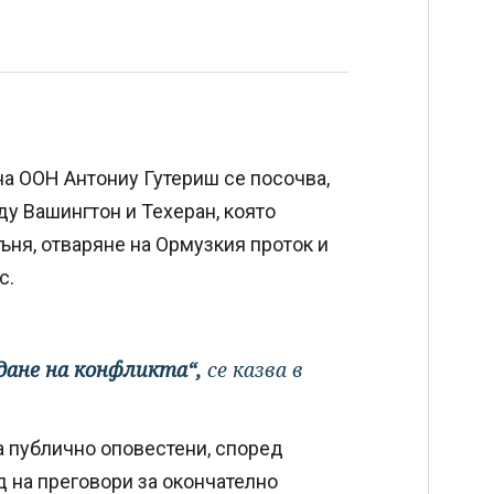
на ООН Антониу Гутериш се посочва,
ду Вашингтон и Техеран, която
ъня, отваряне на Ормузкия проток и
с.
дане на конфликта“,
се казва в
а публично оповестени, според
 на преговори за окончателно