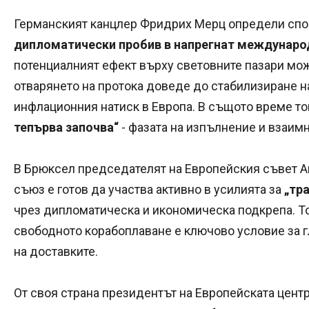
Германският канцлер Фридрих Мерц определи спо
дипломатически пробив в напрегнат международ
потенциалният ефект върху световните пазари мож
отварянето на протока доведе до стабилизиране на
инфлационния натиск в Европа. В същото време то
тепърва започва“
- фазата на изпълнение и взаим
В Брюксел председателят на Европейския съвет А
съюз е готов да участва активно в усилията за
„тр
чрез дипломатическа и икономическа подкрепа. То
свободното корабоплаване е ключово условие за г
на доставките.
От своя страна президентът на Европейската цент