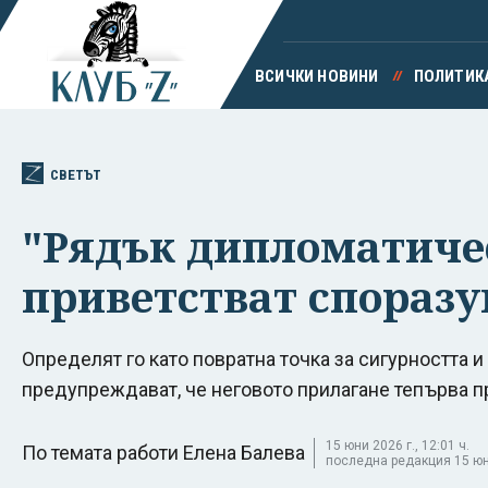
ВСИЧКИ НОВИНИ
ПОЛИТИК
СВЕТЪТ
"Рядък дипломатичес
приветстват спораз
Определят го като повратна точка за сигурността и
предупреждават, че неговото прилагане тепърва 
15 юни 2026 г., 12:01 ч.
По темата работи Елена Балева
последна редакция 15 юни 