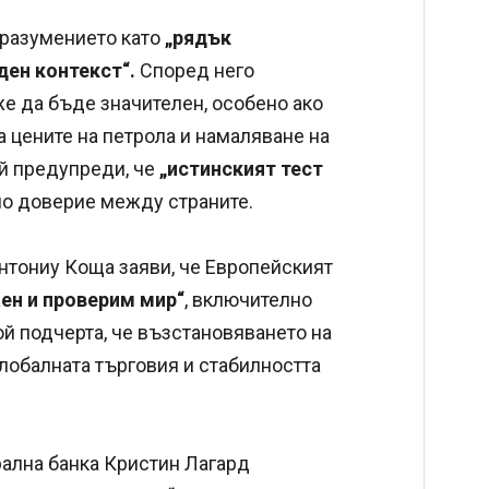
разумението като
„рядък
ен контекст“.
Според него
е да бъде значителен, особено ако
 цените на петрола и намаляване на
й предупреди, че
„истинският тест
но доверие между страните.
нтониу Коща заяви, че Европейският
аен и проверим мир“
, включително
й подчерта, че възстановяването на
лобалната търговия и стабилността
рална банка Кристин Лагард