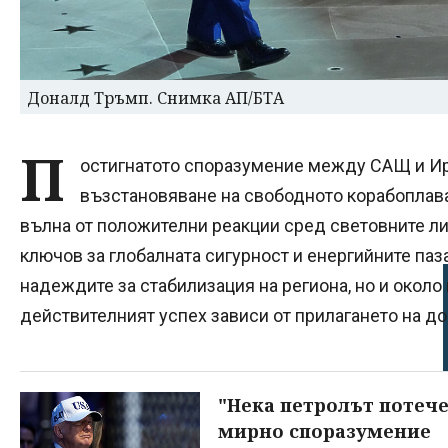
Доналд Тръмп. Снимка АП/БТА
П
остигнатото споразумение между САЩ и Ира
възстановяване на свободното корабоплав
вълна от положителни реакции сред световните ли
ключов за глобалната сигурност и енергийните паз
надеждите за стабилизация на региона, но и окол
действителният успех зависи от прилагането на д
"Нека петролът потече
мирно споразумение