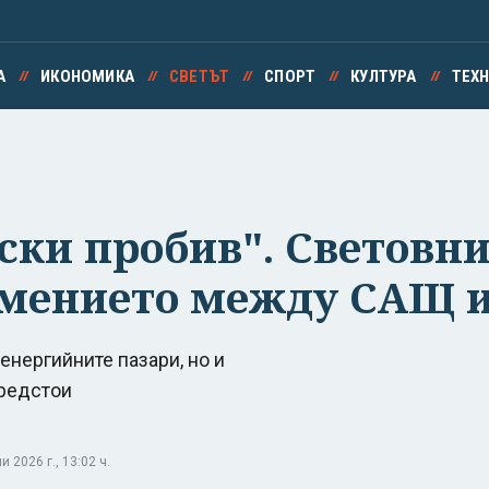
А
ИКОНОМИКА
СВЕТЪТ
СПОРТ
КУЛТУРА
ТЕХ
ки пробив". Световн
умението между САЩ 
 енергийните пазари, но и
предстои
2026 г., 13:02 ч.