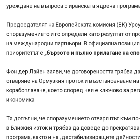
уреждане на въпроса с иранската ядрена програма
Председателят на Европейската комисия (ЕК) Урс
споразумението и го определи като резултат от 
на международни партньори. В официална позиция 
приоритетът е
„бързото и пълно прилагане на спо
Фон дер Лайен заяви, че договореността трябва д
отваряне на Ормузкия проток и възстановяване на
корабоплаване, което според нея е ключово за рег
икономика.
Тя допълни, че споразумението отваря път към по
в Близкия изток и трябва да доведе до прекратява
програма, както и на „дестабилизиращите дейности