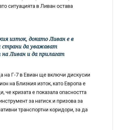
ато ситуацията в Ливан остава
зкия изток, докато Ливан е в
и страни да уважават
на Ливан и да прилагат
а на Г-7 в Евиан ще включи дискусии
он на Близкия изток, като Европа е
и, че кризата е показала опасността
инструмент за натиск и призова за
ативни транспортни коридори, за да