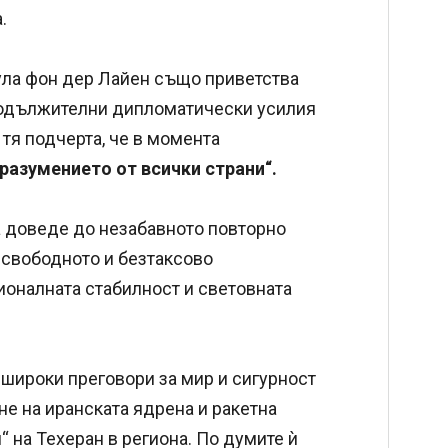
.
ула фон дер Лайен също приветства
продължителни дипломатически усилия
тя подчерта, че в момента
разумението от всички страни“.
а доведе до незабавното повторно
 свободното и безтаксово
ионалната стабилност и световната
-широки преговори за мир и сигурност
не на иранската ядрена и ракетна
“ на Техеран в региона. По думите ѝ