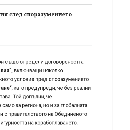
иня след споразумението
н също определи договореността
лия“,
включващи няколко
ажното условие пред споразумението
гане“
, като предупреди, че без реални
тава. Той допълни, че
само за региона, но и за глобалната
и с правителството на Обединеното
сигурността на корабоплаването.