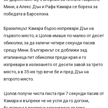
Мини, а Алекс Дън и Рафа Камара се бореха за
победата в Барселона.
Бразилецът Камара бързо изпревари Дън на
първото място, а Цолов имаше по-малко от десет
обиколки, за да заличи четири секунди пасив
срещу Мини. Българинът се доближи зад
италианеца пет обиколки преди края и го
изпревари в излизането от десети завой за трето
място, а в 35-ия тур вече бе и пред Дън на
второто място.
Цолов получи чиста писта при 7 секунди пасив от
Камара и въпреки че не успя да го догони,
българинът постигна максимума от това