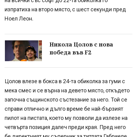
на всички със софт до 22-та обиколка го
изпратиха на второ място, с шест секунди пред
Ноел Леон.
Никола Цолов с нова
победа във F2
Цолов влезе в бокса в 24-та обиколка за гуми с
мека смес и се върна на девето място, откъдето
започна същинското състезание за него. Той се
справи отлично и дълго време бе най-бързият
пилот на пистата, което му позволи да излезе на
четвърта позиция далеч преди края. Пред него
бе директният му съперник за титлата Габриеле