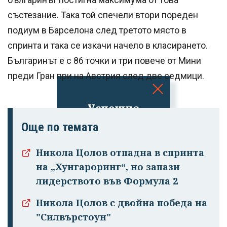
състезание. Така той спечели втори пореден
подиум в Барселона след третото място в
спринта и така се изкачи начело в класирането.
Българинът е с 86 точки и три повече от Мини
преди Гран при на Австрия след две седмици.
Успешно
излязохте от
Още по темата
профила си!
Никола Цолов отпадна в спринта
на „Хунгароринг“, но запази
лидерството във Формула 2
Никола Цолов с двойна победа на
"Силвърстоун"