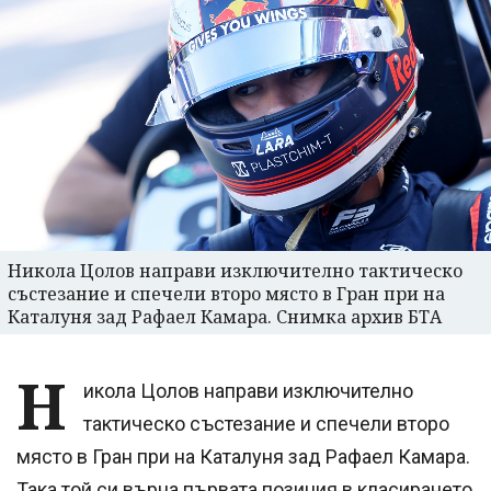
Никола Цолов направи изключително тактическо
състезание и спечели второ място в Гран при на
Каталуня зад Рафаел Камара. Снимка архив БТА
Н
икола Цолов направи изключително
тактическо състезание и спечели второ
място в Гран при на Каталуня зад Рафаел Камара.
Така той си върна първата позиция в класирането