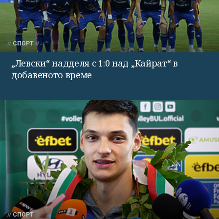
СПОРТ
„Левски“ надделя с 1:0 над „Кайрат“ в
добавеното време
СПОРТ