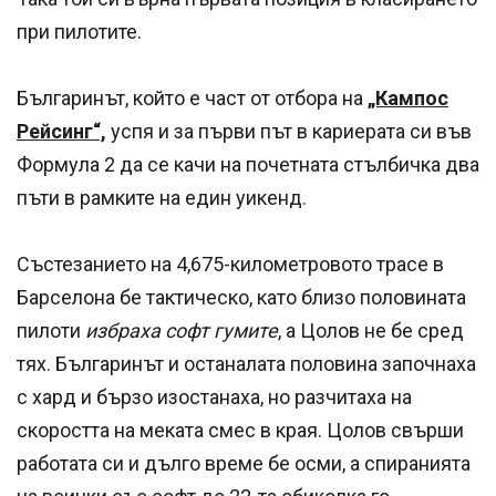
при пилотите.
Българинът, който е част от отбора на
„Кампос
Рейсинг“,
успя и за първи път в кариерата си във
Формула 2 да се качи на почетната стълбичка два
пъти в рамките на един уикенд.
Състезанието на 4,675-километровото трасе в
Барселона бе тактическо, като близо половината
пилоти
избраха софт гумите
, а Цолов не бе сред
тях. Българинът и останалата половина започнаха
с хард и бързо изостанаха, но разчитаха на
скоростта на меката смес в края. Цолов свърши
работата си и дълго време бе осми, а спиранията