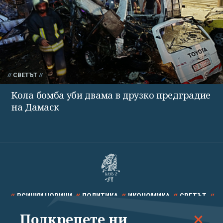
СВЕТЪТ
Кола бомба уби двама в друзко предградие
на Дамаск
ВСИЧКИ НОВИНИ
ПОЛИТИКА
ИКОНОМИКА
СВЕТЪТ
Подкрепете ни
СПОРТ
КУЛТУРА
ТЕХНОЛОГИИ
КАЛЕЙДОСКОП