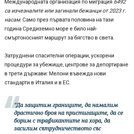
Международната организация по миграция
6492
са изчезналите или загинали бежанци от 2023 г.
насам
. Само през първата половина на тази
година Средиземно море е било най-
смъртоносният маршрут за бягство в света.
Затруднени спасителни операции, ускорени
процедури за убежище, центрове за депортиране
в трети държави: Мелони въвежда нови
стандарти в Италия и в ЕС.
"Да защитим границите, да намалим
драстично броя на пристигащите, да се
борим с трафикантите на хора, да
засилим сътрудничеството със