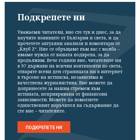
Подкрепете ни
Уважаеми читатели, вие сте тук и днес, за да
научите новините от България и света, и да
прочетете актуални анализи и коментари от
„Клуб Z“. Ние се обръщаме към вас с молба –
имаме нужда от вашата подкрепа, за да
продължим. Вече години вие, читателите ни
в 97 държави на всички континенти по света,
отваряте всеки ден страницата ни в интернет
в търсене на истинска, независима и
качествена журналистика. Вие можете да
допринесете за нашия стремеж към
истината, неприкривана от финансови
зависимости. Можете да помогнете
единственият поръчител на съдържание да
сте вие – читателите.
ПОДКРЕПЕТЕ НИ