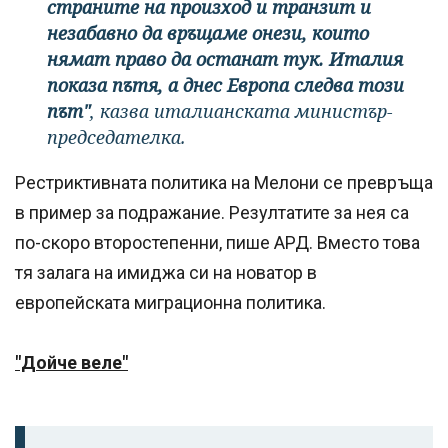
страните на произход и транзит и
незабавно да връщаме онези, които
нямат право да останат тук. Италия
показа пътя, а днес Европа следва този
път"
, казва италианската министър-
председателка.
Рестриктивната политика на Мелони се превръща
в пример за подражание. Резултатите за нея са
по-скоро второстепенни, пише АРД. Вместо това
тя залага на имиджа си на новатор в
европейската миграционна политика.
"Дойче веле"