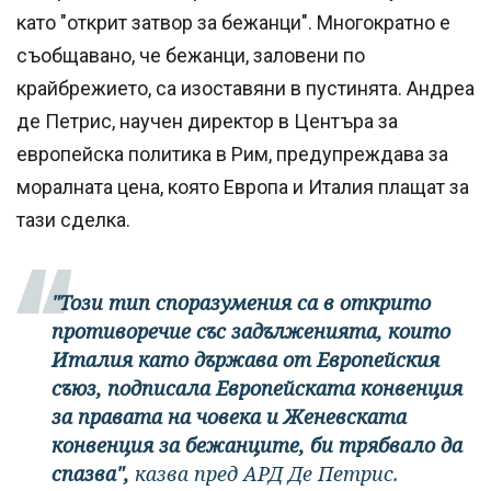
като "открит затвор за бежанци". Многократно е
съобщавано, че бежанци, заловени по
крайбрежието, са изоставяни в пустинята. Андреа
де Петрис, научен директор в Центъра за
европейска политика в Рим, предупреждава за
моралната цена, която Европа и Италия плащат за
тази сделка.
"Този тип споразумения са в открито
противоречие със задълженията, които
Италия като държава от Европейския
съюз, подписала Европейската конвенция
за правата на човека и Женевската
конвенция за бежанците, би трябвало да
спазва",
казва пред АРД Де Петрис.