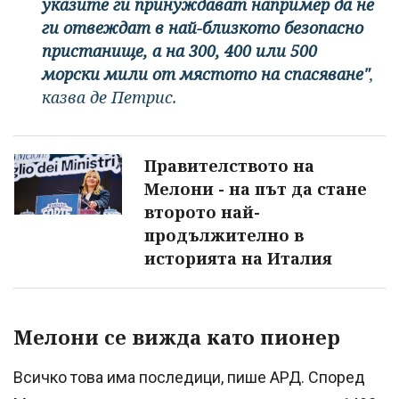
указите ги принуждават например да не
ги отвеждат в най-близкото безопасно
пристанище, а на 300, 400 или 500
морски мили от мястото на спасяване"
,
казва де Петрис.
Правителството на
Мелони - на път да стане
второто най-
продължително в
историята на Италия
Мелони се вижда като пионер
Всичко това има последици, пише АРД. Според