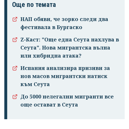
Още по темата
НАП обяви, че зорко следи два
фестивала в Бургаско
Z-Каст: "Още една Сеута нахлува в
Сеута". Нова мигрантска вълна
или хибридна атака?
Испания анализира призиви за
нов масов мигрантски натиск
към Сеута
До 5000 нелегални мигранти все
още остават в Сеута