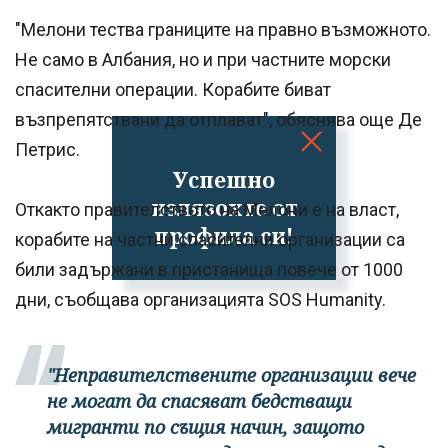
"Мелони тества границите на правно възможното.
Не само в Албания, но и при частните морски
спасителни операции. Корабите биват
възпрепятствани да отплават", обяснява още Де
Петрис.
Успешно
излязохте от
Откакто правителството на Мелони е на власт,
профила си!
корабите на частни спасителни организации са
били задържани в пристанища повече от 1000
дни, съобщава организацията SOS Humanity.
"Неправителствените организации вече
не могат да спасяват бедстващи
мигранти по същия начин, защото