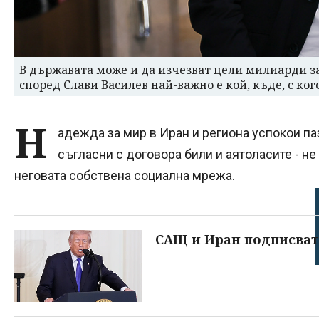
В държавата може и да изчезват цели милиарди з
според Слави Василев най-важно е кой, къде, с кого
Н
адежда за мир в Иран и региона успокои па
съгласни с договора били и аятоласите - н
неговата собствена социална мрежа.
САЩ и Иран подписват