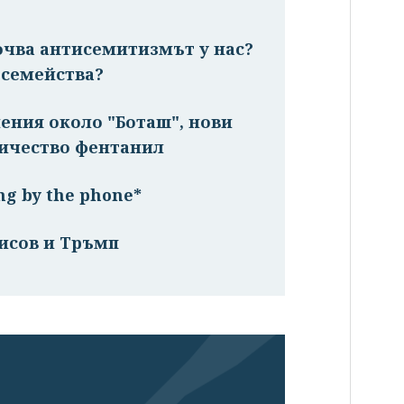
очва антисемитизмът у нас?
 семейства?
ения около "Боташ", нови
личество фентанил
ng by the phone*
исов и Тръмп