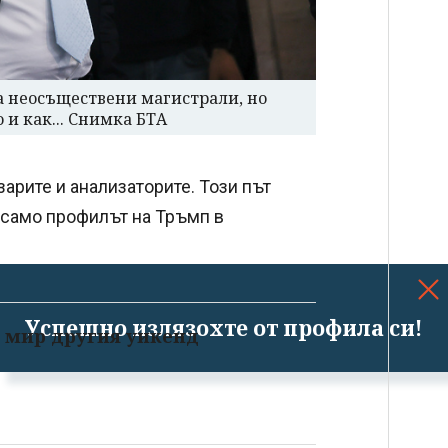
а неосъществени магистрали, но
 и как... Снимка БТА
зарите и анализаторите. Този път
е само профилът на Тръмп в
Успешно излязохте от профила си!
 мир другия уикенд