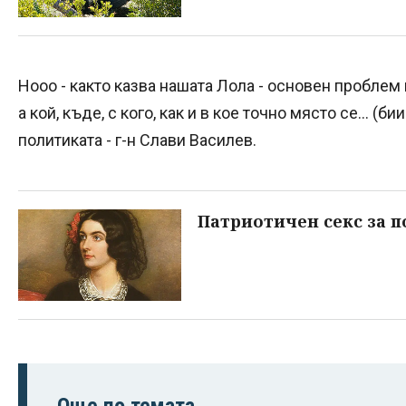
Нооо - както казва нашата Лола - основен проблем 
а кой, къде, с кого, как и в кое точно място се... (б
политиката - г-н Слави Василев.
Патриотичен секс за п