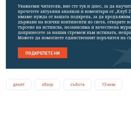
Уважаеми читатели, вие сте тук и днес, за да научит
прочетете актуални анализи и коментари от „Клуб Z
имаме нужда от вашата подкрепа, за да продължим. 
държави на всички континенти по света, отваряте в
търсене на истинска, независима и качествена жур
допринесете за нашия стремеж към истината, непр
Можете да помогнете единственият поръчител на съ
ПОДКРЕПЕТЕ НИ
денят
обзор
събота
13 юни