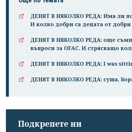
Още по темата
ДЕНЯТ В НЯКОЛКО РЕДА: Има ли п
И колко добри са децата от добри
ДЕНЯТ В НЯКОЛКО РЕДА: още съмн
въпроси за OFAC. И стряскащо ко
ДЕНЯТ В НЯКОЛКО РЕДА: I was sitti
ДЕНЯТ В НЯКОЛКО РЕДА: суша, Бор
Подкрепете ни