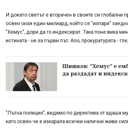
И докато светът е вторачен в своите си глобални п
освен онзи един милиард, който се "изпари" заед
"Хемус", дори да го индексират. Така поне вика м
истината - не за първи път. Ало, прокуратурата - гл
Шишков: "Хемус" е емб
да раздадат и индекса
"Пътна полиция", видимо по директива от адаша му
като освен че е изкарала всички налични живи сили