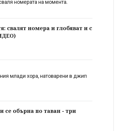
 сваля номерата на момента.
я: свалят номера и глобяват и с
ИДЕО)
ания млади хора, натоварени в джип
и се обърна по таван - три