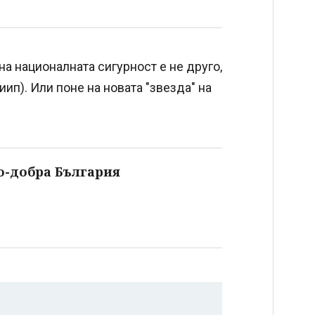
на националната сигурност е не друго,
иииип). Или поне на новата "звезда" на
о-добра България