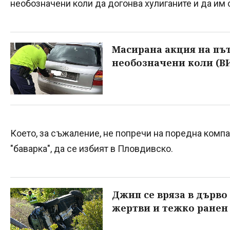
необозначени коли да догонва хулиганите и да им
Масирана акция на път
необозначени коли (В
Което, за съжаление, не попречи на поредна комп
"баварка", да се избият в Пловдивско.
Джип се вряза в дърво 
жертви и тежко ранен