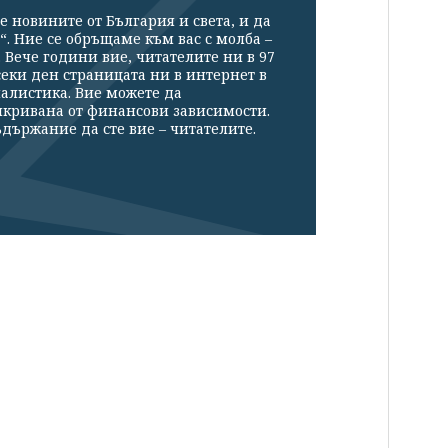
е новините от България и света, и да
“. Ние се обръщаме към вас с молба –
Вече години вие, читателите ни в 97
секи ден страницата ни в интернет в
налистика. Вие можете да
икривана от финансови зависимости.
държание да сте вие – читателите.