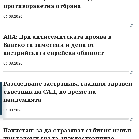
противоракетна отбрана
06.08.2026
АПА: При антисемитската проява в
Банско са замесени и деца от
австрийската еврейска общност
06.08.2026
Разследване застрашава главния здравен
съветник на САЩ по време на
пандемията
06.08.2026
Пакистан: за да отразяват събития извън
три големи града, чуждестранните