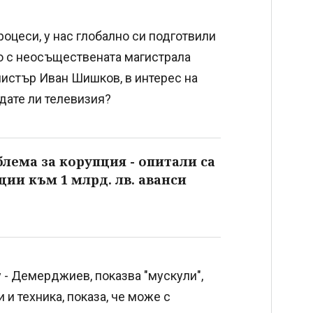
роцеси, у нас глобално си подготвили
но с неосъществената магистрала
инистър Иван Шишков, в интерес на
едате ли телевизия?
лема за корупция - опитали са
ции към 1 млрд. лв. аванси
 - Демерджиев, показва "мускули",
 и техника, показа, че може с