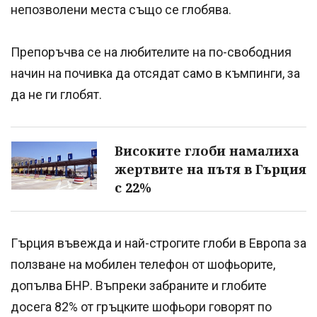
непозволени места също се глобява.
Препоръчва се на любителите на по-свободния
начин на почивка да отсядат само в къмпинги, за
да не ги глобят.
Високите глоби намалиха
жертвите на пътя в Гърция
с 22%
Гърция въвежда и най-строгите глоби в Европа за
ползване на мобилен телефон от шофьорите,
допълва БНР. Въпреки забраните и глобите
досега 82% от гръцките шофьори говорят по