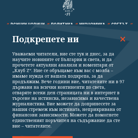
ВСИЧКИ НОВИНИ
ПОЛИТИКА
ИКОНОМИКА
СВЕТЪТ
Подкрепете ни
СПОРТ
КУЛТУРА
ТЕХНОЛОГИИ
КАЛЕЙДОСКОП
МНЕНИЯ
Уважаеми читатели, вие сте тук и днес, за да
научите новините от България и света, и да
прочетете актуални анализи и коментари от
„Клуб Z“. Ние се обръщаме към вас с молба –
имаме нужда от вашата подкрепа, за да
продължим. Вече години вие, читателите ни в 97
Общи условия
Политика за поверителност
държави на всички континенти по света,
отваряте всеки ден страницата ни в интернет в
Реклама
Партньори
Контакти
За Клуб Z
търсене на истинска, независима и качествена
Екип
Подкрепете ни
журналистика. Вие можете да допринесете за
нашия стремеж към истината, неприкривана от
финансови зависимости. Можете да помогнете
единственият поръчител на съдържание да сте
Издател на www.clubz.bg е „Клуб Зебра Медия“ ЕООД, София, ул. "Алеко
вие – читателите.
Константинов" 3. Всички права запазени 2026 „Клуб Зебра Медия“
ЕООД.
Препечатването на материали, снимки и видео от www.clubz.bg без