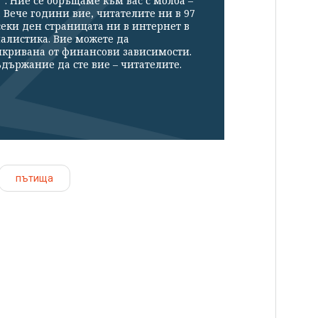
“. Ние се обръщаме към вас с молба –
Вече години вие, читателите ни в 97
секи ден страницата ни в интернет в
налистика. Вие можете да
икривана от финансови зависимости.
държание да сте вие – читателите.
пътища