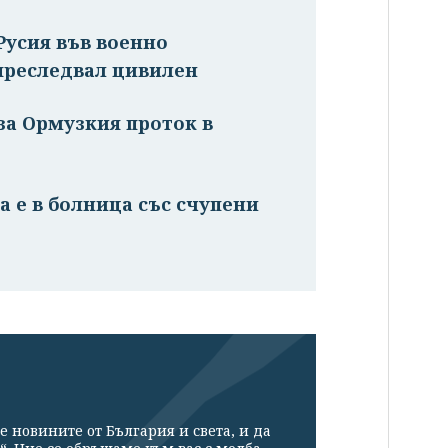
Русия във военно
 преследвал цивилен
за Ормузкия проток в
а е в болница със счупени
е новините от България и света, и да