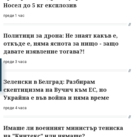
Носел до 5 кг експлозив
преди 1 час
Политици за дрона: Не знаят какъв е,
откъде е, няма яснота за нищо - защо
давате изявление тогава?!
преди 3 часа
Зеленски в Белград: Разбирам
скептицизма на Вучич към ЕС, но
Украйна е във война и няма време
преди 4 часа
Имаше ли военният министър тениска
на "Кинтекс" или нямаше?