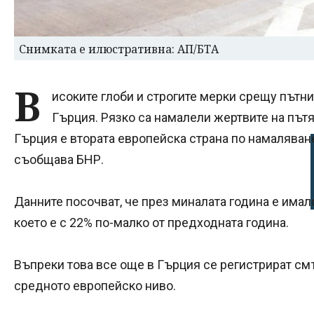
Снимката е илюстративна: АП/БТА
В
исоките глоби и строгите мерки срещу пътн
Гърция. Рязко са намалели жертвите на път
Гърция е втората европейска страна по намаляван
съобщава БНР.
Данните посочват, че през миналата година е имал
което е с 22% по-малко от предходната година.
Въпреки това все още в Гърция се регистрират см
средното европейско ниво.