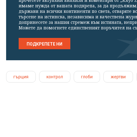
прочетете актуални анализи и коментари от „Клуб Z
имаме нужда от вашата подкрепа, за да продължим. 
държави на всички континенти по света, отваряте в
търсене на истинска, независима и качествена жур
допринесете за нашия стремеж към истината, непр
Можете да помогнете единственият поръчител на съ
ПОДКРЕПЕТЕ НИ
гърция
контрол
глоби
жертви