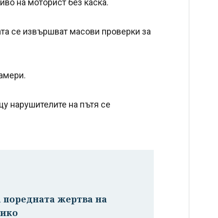
иво на моторист без каска.
ата се извършват масови проверки за
камери.
у нарушителите на пътя се
а поредната жертва на
сико