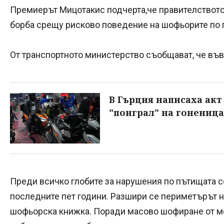
Премиерът Мицотакис подчерта,че правителството
борба срещу рисково поведение на шофьорите по 
От транспортното министерство съобщават, че във
В Гърция написаха акт 
"поиграл" на гоненица
Преди всичко глобите за нарушения по пътищата с
последните пет години. Разшири се периметърът н
шофьорска книжка. Поради масово шофиране от мо