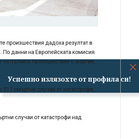
ите произшествия дадоха резултат в
я. По данни на Европейската комисия
е на пътните произшествия с жертви,
Успешно излязохте от профила си!
о 517 смъртни случаи от катастрофи,
ъртни случаи от катастрофи над