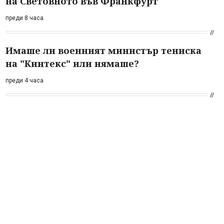
на Световното във Франкфурт
преди 8 часа
Имаше ли военният министър тениска
на "Кинтекс" или нямаше?
преди 4 часа