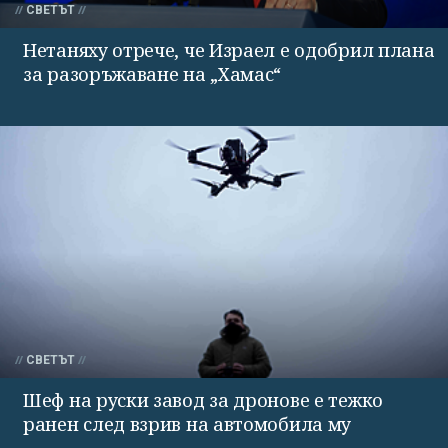
СВЕТЪТ
Нетаняху отрече, че Израел е одобрил плана
за разоръжаване на „Хамас“
СВЕТЪТ
Шеф на руски завод за дронове е тежко
ранен след взрив на автомобила му