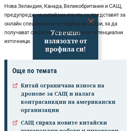
Нова Зеландия, Канада, Великобритания и САЩ,
предупреди, че китайски агенти се представят за
онлайн специалисти по подбор на кадри, за да
Успешно
получават секретна информация от потенциални
излязохте от
източници.
профила си!
Още по темата
Китай ограничава износа на
дронове за САЩ и налага
контрасанкции на американски
организации
САЩ спряха новите китайски
хуманоидни роботи и инвертори