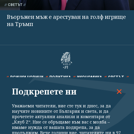
СВЕТЪТ
Въоръжен мъж е арестуван на голф игрище
на Тръмп
ВСИЧКИ НОВИНИ
ПОЛИТИКА
ИКОНОМИКА
СВЕТЪТ
Подкрепете ни
СПОРТ
КУЛТУРА
ТЕХНОЛОГИИ
КАЛЕЙДОСКОП
МНЕНИЯ
Уважаеми читатели, вие сте тук и днес, за да
научите новините от България и света, и да
прочетете актуални анализи и коментари от
„Клуб Z“. Ние се обръщаме към вас с молба –
имаме нужда от вашата подкрепа, за да
продължим. Вече години вие, читателите ни в 97