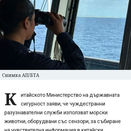
Снимка АП/БТА
К
итайското Министерство на държавната
сигурност заяви, че чуждестранни
разузнавателни служби използват морски
животни, оборудвани със сензори, за събиране
на чувствителна информация в китайски