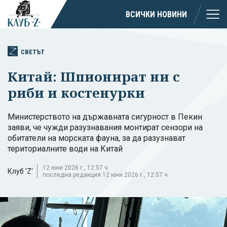
ВСИЧКИ НОВИНИ
СВЕТЪТ
Китай: Шпионират ни с
риби и костенурки
Министерството на държавната сигурност в Пекин
заяви, че чужди разузнавания монтират сензори на
обитатели на морската фауна, за да разузнават
териториалните води на Китай
12 юни 2026 г., 12:57 ч.
Клуб 'Z'
последна редакция 12 юни 2026 г., 12:57 ч.