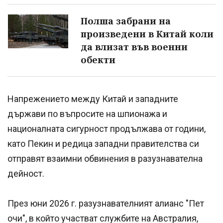
Полша забрани на
произведени в Китай коли
да влизат във военни
обекти
Напрежението между Китай и западните
държави по въпросите на шпионажа и
националната сигурност продължава от години,
като Пекин и редица западни правителства си
отправят взаимни обвинения в разузнавателна
дейност.
През юни 2026 г. разузнавателният алианс "Пет
очи", в който участват службите на Австралия,