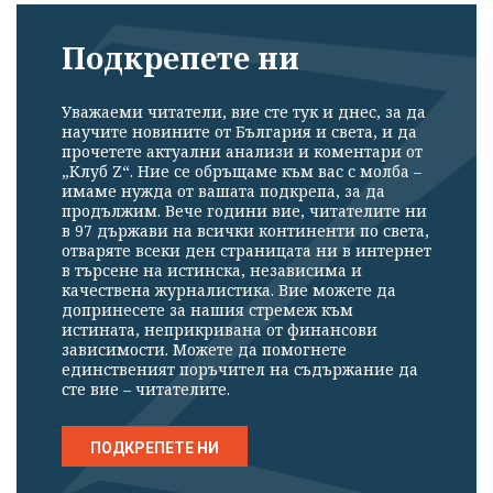
Подкрепете ни
Уважаеми читатели, вие сте тук и днес, за да
научите новините от България и света, и да
прочетете актуални анализи и коментари от
„Клуб Z“. Ние се обръщаме към вас с молба –
имаме нужда от вашата подкрепа, за да
продължим. Вече години вие, читателите ни
в 97 държави на всички континенти по света,
отваряте всеки ден страницата ни в интернет
в търсене на истинска, независима и
качествена журналистика. Вие можете да
допринесете за нашия стремеж към
истината, неприкривана от финансови
зависимости. Можете да помогнете
единственият поръчител на съдържание да
сте вие – читателите.
ПОДКРЕПЕТЕ НИ