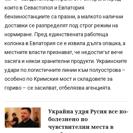
които в Севастопол и Евпатория
бензиностанциите са празни, а малкото налични
доставки се разпределят под строг режим на
нормиране. Пред единствената работеща
колонка в Евпатория се е извила дълга опашка, а
местните власти признават, че недостигът вече
засяга и някои хранителни продукти. Украинските
удари по логистичните линии към полуострова –
особено по Кримския мост и складовете за
гориво – се засилват, отбелязва агенцията.
Украйна удря Русия все по-
болезнено по
чувствителни места в