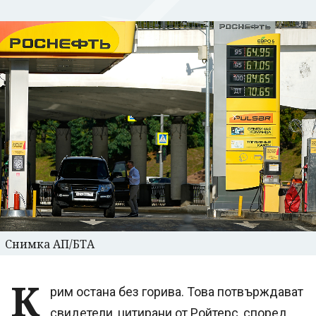
Снимка АП/БТА
К
рим остана без горива. Това потвърждават
свидетели, цитирани от Ройтерс, според