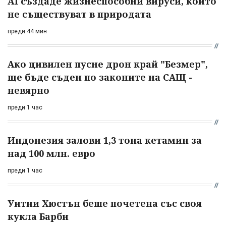
AI създаде жизнеспособни вируси, които
не съществуват в природата
преди 44 мин
Ако цивилен пусне дрон край "Безмер",
ще бъде съден по законите на САЩ -
невярно
преди 1 час
Индонезия залови 1,3 тона кетамин за
над 100 млн. евро
преди 1 час
Уитни Хюстън беше почетена със своя
кукла Барби