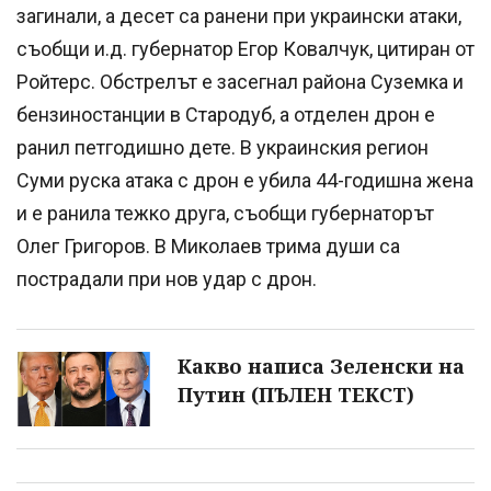
загинали, а десет са ранени при украински атаки,
съобщи и.д. губернатор Егор Ковалчук, цитиран от
Ройтерс. Обстрелът е засегнал района Суземка и
бензиностанции в Стародуб, а отделен дрон е
ранил петгодишно дете. В украинския регион
Суми руска атака с дрон е убила 44-годишна жена
и е ранила тежко друга, съобщи губернаторът
Олег Григоров. В Миколаев трима души са
пострадали при нов удар с дрон.
Какво написа Зеленски на
Путин (ПЪЛЕН ТЕКСТ)