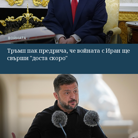
ВОЙНАТА
Тръмп пак предрича, че войната с Иран ще
свърши "доста скоро"