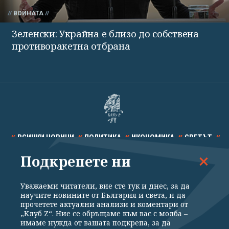
ВОЙНАТА
Зеленски: Украйна е близо до собствена
противоракетна отбрана
ВСИЧКИ НОВИНИ
ПОЛИТИКА
ИКОНОМИКА
СВЕТЪТ
Подкрепете ни
СПОРТ
КУЛТУРА
ТЕХНОЛОГИИ
КАЛЕЙДОСКОП
МНЕНИЯ
Уважаеми читатели, вие сте тук и днес, за да
научите новините от България и света, и да
прочетете актуални анализи и коментари от
„Клуб Z“. Ние се обръщаме към вас с молба –
имаме нужда от вашата подкрепа, за да