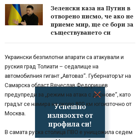
Зеленски каза на Путин в
отворено писмо, че ако не
приеме мир, ще се бори за
съществуването си
Украински безпилотни апарати са атакували и
руския град Толиати – седалище на
автомобилния гигант „Автоваз“. Губернаторът на
Самарска област Вячеслав Федоришев
предупреди за „режим на атака с дронове“, като
градът се намира на около 800 км югоизточно от
Успешно
Москва.
излязохте от
профила си!
В самата руска столица ПВО е унищожила седем