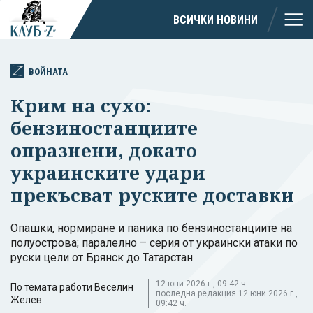
ВСИЧКИ НОВИНИ
ВОЙНАТА
Крим на сухо:
бензиностанциите
опразнени, докато
украинските удари
прекъсват руските доставки
Опашки, нормиране и паника по бензиностанциите на
полуострова; паралелно – серия от украински атаки по
руски цели от Брянск до Татарстан
12 юни 2026 г., 09:42 ч.
По темата работи Веселин
последна редакция 12 юни 2026 г.,
Желев
09:42 ч.