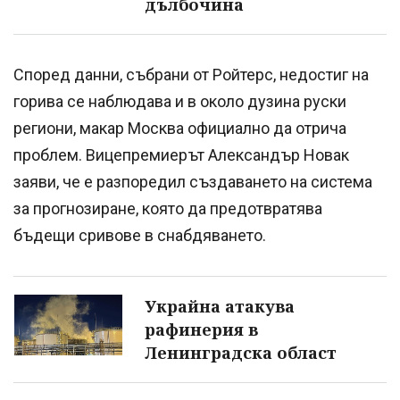
дълбочина
Според данни, събрани от Ройтерс, недостиг на
горива се наблюдава и в около дузина руски
региони, макар Москва официално да отрича
проблем. Вицепремиерът Александър Новак
заяви, че е разпоредил създаването на система
за прогнозиране, която да предотвратява
бъдещи сривове в снабдяването.
Украйна атакува
рафинерия в
Ленинградска област