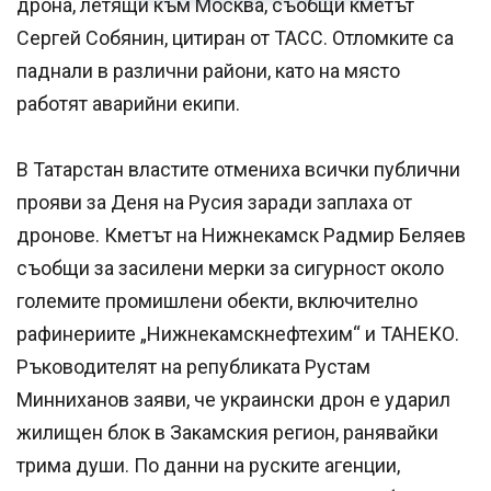
дрона, летящи към Москва, съобщи кметът
Сергей Собянин, цитиран от ТАСС. Отломките са
паднали в различни райони, като на място
работят аварийни екипи.
В Татарстан властите отмениха всички публични
прояви за Деня на Русия заради заплаха от
дронове. Кметът на Нижнекамск Радмир Беляев
съобщи за засилени мерки за сигурност около
големите промишлени обекти, включително
рафинериите „Нижнекамскнефтехим“ и ТАНЕКО.
Ръководителят на републиката Рустам
Минниханов заяви, че украински дрон е ударил
жилищен блок в Закамския регион, ранявайки
трима души. По данни на руските агенции,