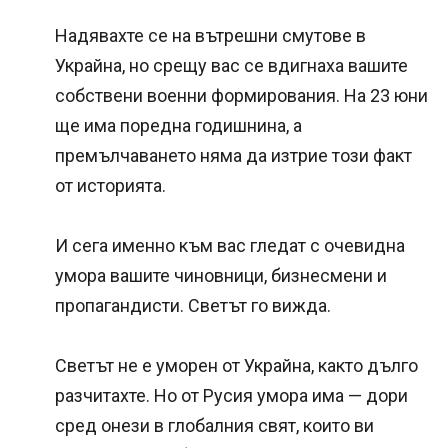
Надявахте се на вътрешни смутове в
Украйна, но срещу вас се вдигнаха вашите
собствени военни формирования. На 23 юни
ще има поредна годишнина, а
премълчаването няма да изтрие този факт
от историята.
И сега именно към вас гледат с очевидна
умора вашите чиновници, бизнесмени и
пропагандисти. Светът го вижда.
Светът не е уморен от Украйна, както дълго
разчитахте. Но от Русия умора има — дори
сред онези в глобалния свят, които ви