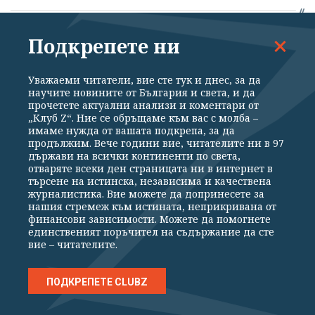
Ройтерс: Иран заплаши страните от
Подкрепете ни
Персийския залив, че ще ги удари
жестоко, ако не спрат Тръмп
Уважаеми читатели, вие сте тук и днес, за да
научите новините от България и света, и да
06.08.2026
прочетете актуални анализи и коментари от
„Клуб Z“. Ние се обръщаме към вас с молба –
имаме нужда от вашата подкрепа, за да
Събарят незаконните постройки в Баба
продължим. Вече години вие, читателите ни в 97
държави на всички континенти по света,
Алино, ама друг път
отваряте всеки ден страницата ни в интернет в
търсене на истинска, независима и качествена
06.08.2026
журналистика. Вие можете да допринесете за
нашия стремеж към истината, неприкривана от
финансови зависимости. Можете да помогнете
единственият поръчител на съдържание да сте
вие – читателите.
ПОДКРЕПЕТЕ CLUBZ
ВОЙНАТА