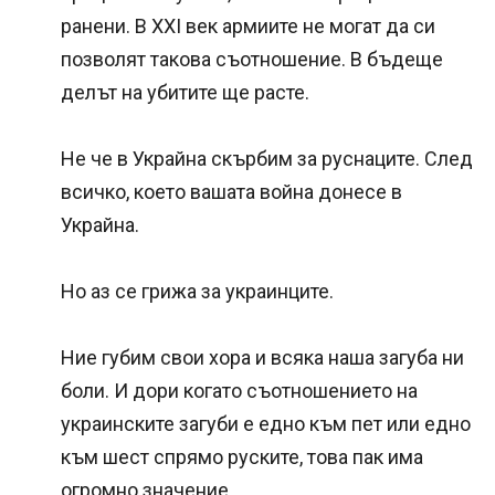
ранени. В XXI век армиите не могат да си
позволят такова съотношение. В бъдеще
делът на убитите ще расте.
Не че в Украйна скърбим за руснаците. След
всичко, което вашата война донесе в
Украйна.
Но аз се грижа за украинците.
Ние губим свои хора и всяка наша загуба ни
боли. И дори когато съотношението на
украинските загуби е едно към пет или едно
към шест спрямо руските, това пак има
огромно значение.