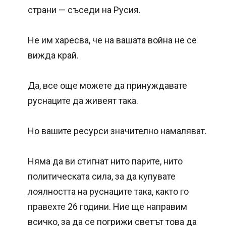
страни — съседи на Русия.
Не им харесва, че на вашата война не се
вижда край.
Да, все още можете да принуждавате
руснаците да живеят така.
Но вашите ресурси значително намаляват.
Няма да ви стигнат нито парите, нито
политическата сила, за да купувате
лоялността на руснаците така, както го
правехте 26 години. Ние ще направим
всичко, за да се погрижи светът това да