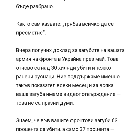
бъде разбрано.
Както сам казвате: „трябва всичко да се
пресметне“.
Вчера получих доклад за загубите на вашата
армия на фронта в Украйна през май. Това
отново са над 30 хиляди убити и тежко
ранени руснаци. Ние поддържаме именно
такъв показател всеки месец и за всяка
ваша загуба имаме видеопотвърждение —
това не са празни думи.
Знаем, че във вашите фронтови загуби 63
процента са убити, а само 37 процента —