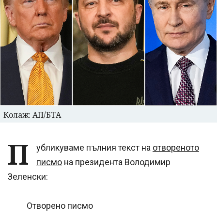
Колаж: АП/БТА
П
убликуваме пълния текст на
отвореното
писмо
на президента Володимир
Зеленски:
Отворено писмо