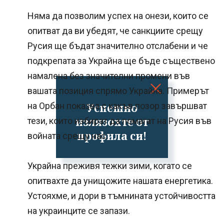
Няма да позволим успех на онези, които се
опитват да ви убедят, че санкциите срещу
Русия ще бъдат значително отслабени и че
подкрепата за Украйна ще бъде съществено
намалена без значителни промени във
вашата позиция спрямо Украйна. Примерът
на Орбан показва с какъв позор завършват
Успешно
излязохте от
тези, които избират да помагат на Русия във
профила си!
войната срещу нас.
Украйна преживя тежки зими, когато се
опитвахте да унищожите нашата енергетика.
Устояхме, и дори в тъмнината устойчивостта
на украинците се запази.