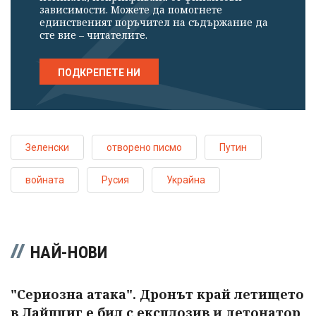
зависимости. Можете да помогнете
единственият поръчител на съдържание да
сте вие – читателите.
ПОДКРЕПЕТЕ НИ
Зеленски
отворено писмо
Путин
войната
Русия
Украйна
НАЙ-НОВИ
"Сериозна атака". Дронът край летището
в Лайпциг е бил с експлозив и детонатор