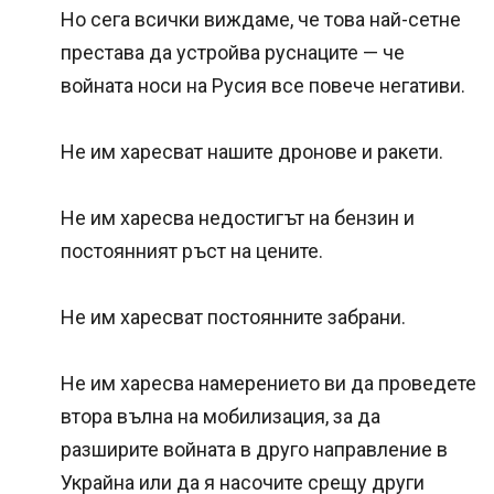
Но сега всички виждаме, че това най-сетне
престава да устройва руснаците — че
войната носи на Русия все повече негативи.
Не им харесват нашите дронове и ракети.
Не им харесва недостигът на бензин и
постоянният ръст на цените.
Не им харесват постоянните забрани.
Не им харесва намерението ви да проведете
втора вълна на мобилизация, за да
разширите войната в друго направление в
Украйна или да я насочите срещу други