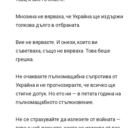
Мнозина не вярваха, че Украйна ще издържи
толкова дълго в отбраната.
Вие не вярвахте. И онези, които ви
съветваха, също не вярваха. Това беше
грешка.
Не очаквахте пълномащабна съпротива от
Украйна и не прогнозирахте, че всичко ще
стигне дотук. Но ето ни — в петата година на
пълномащабното стълкновение.
Не се страхувайте да излезете от войната —
това е най-важното, което се изисква от вас