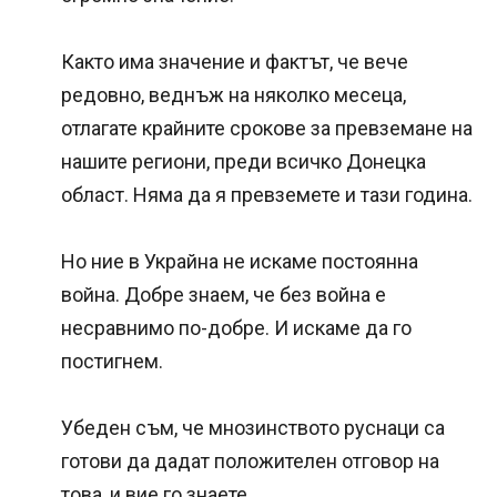
Както има значение и фактът, че вече
редовно, веднъж на няколко месеца,
отлагате крайните срокове за превземане на
нашите региони, преди всичко Донецка
област. Няма да я превземете и тази година.
Но ние в Украйна не искаме постоянна
война. Добре знаем, че без война е
несравнимо по-добре. И искаме да го
постигнем.
Убеден съм, че мнозинството руснаци са
готови да дадат положителен отговор на
това, и вие го знаете.