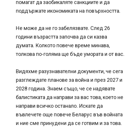
помагат да заобикаляте санкциите и да
поддържате икономиката на повърхността.
Не може да не го забелязвате. След 26
години възрастта започва да си казва
думата. Колкото повече време минава,
толкова по-голяма ще бъде умората и от вас.
Видяхме разузнавателни документи, че сега
разглеждате планове за война и през 2027 и
2028 година. Знаем също, че се надявате
балистиката да направи за вас това, което не
направи всичко останало. Искате да
въвлечете още повече Беларус във войната
и ние сме принудени да се готвим и за това.