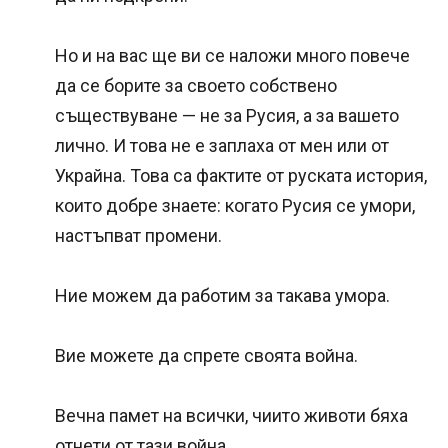
Но и на вас ще ви се наложи много повече
да се борите за своето собствено
съществуване — не за Русия, а за вашето
лично. И това не е заплаха от мен или от
Украйна. Това са фактите от руската история,
които добре знаете: когато Русия се умори,
настъпват промени.
Ние можем да работим за такава умора.
Вие можете да спрете своята война.
Вечна памет на всички, чиито животи бяха
отнети от тази война.