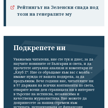
Рейтингът на Зеленски спада под
този на генералите му
Подкрепете ни
Уважаеми читатели, вие сте тук и днес, за да
научите новините от България и света, и да
прочетете актуални анализи и коментари от
„Клуб Z“. Ние се обръщаме към вас с молба –
имаме нужда от вашата подкрепа, за да
продължим. Вече години вие, читателите ни
в 97 държави на всички континенти по света,
отваряте всеки ден страницата ни в интернет
в търсене на истинска, независима и
качествена журналистика. Вие можете да
допринесете за нашия стремеж към
истината, неприкривана от финансови