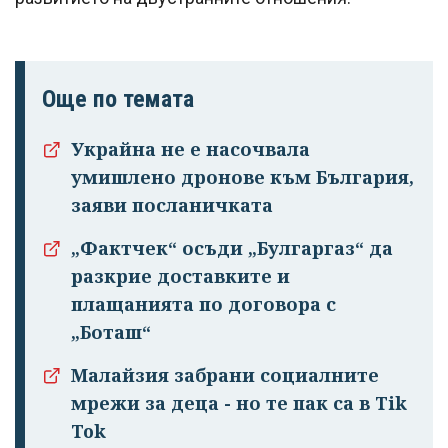
Още по темата
Украйна не е насочвала
умишлено дронове към България,
заяви посланичката
„Фактчек“ осъди „Булгаргаз“ да
разкрие доставките и
плащанията по договора с
„Боташ“
Малайзия забрани социалните
мрежи за деца - но те пак са в Tik
Tok