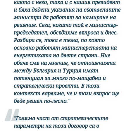
както с него, така и с нашия президент
и бяха дадени указания на съответните
министри да работят за намиране на
решение. Сега, когато той е министър-
председател, обсъдихме въпроса и днес.
Разбира се, това е тема, по която
основно работят министерствата на
енергетиката на двете страни. Ние
обаче сме на мнение, че отношенията
между България и Турция имат
потенциал за много по-мащабни и
стратегически проекти. В този
контекст вярваме, че и този въпрос ще
бъде решен по-лесно."
"Голяма част от стратегическите
параметри на този договор са в