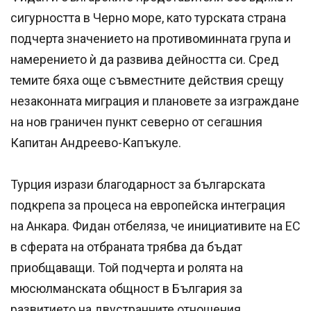
сигурността в Черно море, като турската страна
подчерта значението на противоминната група и
намерението ѝ да развива дейността си. Сред
темите бяха още съвместните действия срещу
незаконната миграция и плановете за изграждане
на нов граничен пункт северно от сегашния
Капитан Андреево-Капъкуле.
Турция изрази благодарност за българската
подкрепа за процеса на европейска интеграция
на Анкара. Фидан отбеляза, че инициативите на ЕС
в сферата на отбраната трябва да бъдат
приобщаващи. Той подчерта и ролята на
мюсюлманската общност в България за
развитието на двустранните отношения.