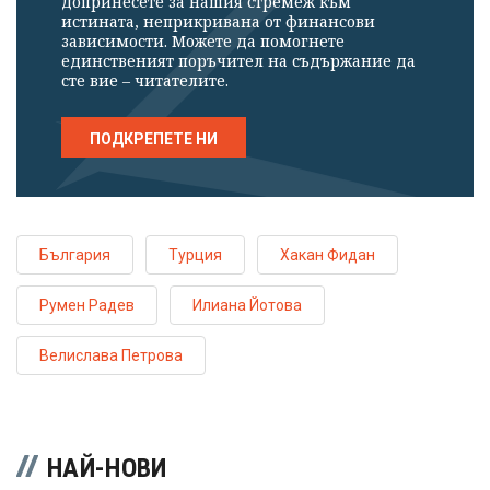
допринесете за нашия стремеж към
истината, неприкривана от финансови
зависимости. Можете да помогнете
единственият поръчител на съдържание да
сте вие – читателите.
ПОДКРЕПЕТЕ НИ
България
Турция
Хакан Фидан
Румен Радев
Илиана Йотова
Велислава Петрова
НАЙ-НОВИ