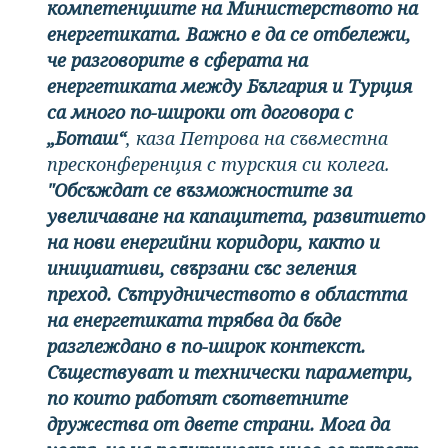
компетенциите на Министерството на
енергетиката. Важно е да се отбележи,
че разговорите в сферата на
енергетиката между България и Турция
са много по-широки от договора с
„Боташ“
, каза Петрова на съвместна
пресконференция с турския си колега.
"Обсъждат се възможностите за
увеличаване на капацитета, развитието
на нови енергийни коридори, както и
инициативи, свързани със зеления
преход. Сътрудничеството в областта
на енергетиката трябва да бъде
разглеждано в по-широк контекст.
Съществуват и технически параметри,
по които работят съответните
дружества от двете страни. Мога да