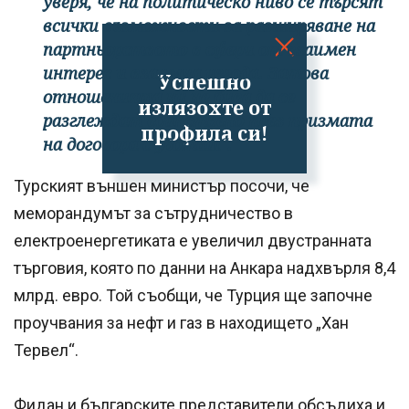
уверя, че на политическо ниво се търсят
всички възможности за разширяване на
партньорството в сфери от взаимен
интерес и взаимна изгода. Затова
Успешно
отношенията ни не бива да се
излязохте от
разглеждат единствено през призмата
профила си!
на договора с „Боташ“.
Турският външен министър посочи, че
меморандумът за сътрудничество в
електроенергетиката е увеличил двустранната
търговия, която по данни на Анкара надхвърля 8,4
млрд. евро. Той съобщи, че Турция ще започне
проучвания за нефт и газ в находището „Хан
Тервел“.
Фидан и българските представители обсъдиха и