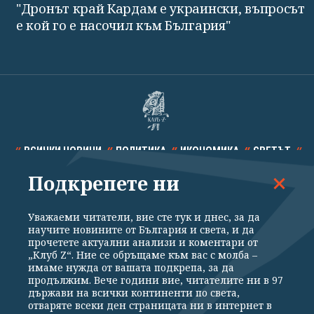
"Дронът край Кардам е украински, въпросът
е кой го е насочил към България"
ВСИЧКИ НОВИНИ
ПОЛИТИКА
ИКОНОМИКА
СВЕТЪТ
Подкрепете ни
СПОРТ
КУЛТУРА
ТЕХНОЛОГИИ
КАЛЕЙДОСКОП
МНЕНИЯ
Уважаеми читатели, вие сте тук и днес, за да
научите новините от България и света, и да
прочетете актуални анализи и коментари от
„Клуб Z“. Ние се обръщаме към вас с молба –
имаме нужда от вашата подкрепа, за да
продължим. Вече години вие, читателите ни в 97
Общи условия
Политика за поверителност
държави на всички континенти по света,
отваряте всеки ден страницата ни в интернет в
Реклама
Партньори
Контакти
За Клуб Z