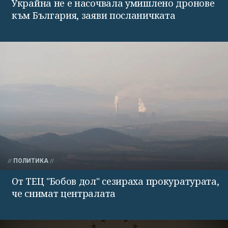
Украйна не е насочвала умишлено дронове
към България, заяви посланичката
ПОЛИТИКА
От ТЕЦ "Бобов дол" сезираха прокуратурата,
че снимат централата