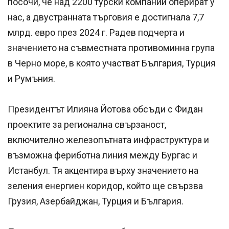
посочи, че над 2200 турски компании оперират у
нас, а двустранната търговия е достигнала 7,7
млрд. евро през 2024 г. Радев подчерта и
значението на съвместната противоминна група
в Черно море, в която участват България, Турция
и Румъния.
Президентът Илияна Йотова обсъди с Фидан
проектите за регионална свързаност,
включително железопътната инфраструктура и
възможна фериботна линия между Бургас и
Истанбул. Тя акцентира върху значението на
зеления енергиен коридор, който ще свързва
Грузия, Азербайджан, Турция и България.