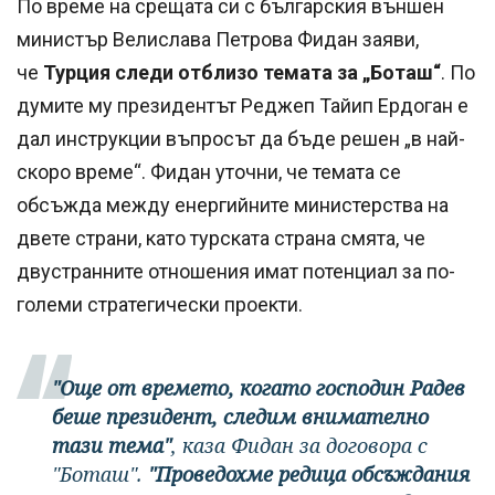
По време на срещата си с българския външен
министър Велислава Петрова Фидан заяви,
че
Турция следи отблизо темата за „Боташ“
. По
думите му президентът Реджеп Тайип Ердоган е
дал инструкции въпросът да бъде решен „в най-
скоро време“. Фидан уточни, че темата се
обсъжда между енергийните министерства на
двете страни, като турската страна смята, че
двустранните отношения имат потенциал за по-
големи стратегически проекти.
"Още от времето, когато господин Радев
беше президент, следим внимателно
тази тема"
, каза Фидан за договора с
"Боташ".
"Проведохме редица обсъждания