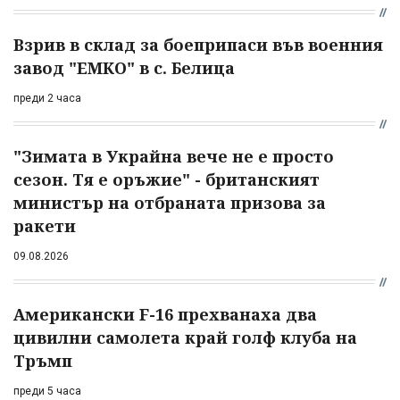
Взрив в склад за боеприпаси във военния
завод "ЕМКО" в с. Белица
преди 2 часа
"Зимата в Украйна вече не е просто
сезон. Тя е оръжие" - британският
министър на отбраната призова за
ракети
09.08.2026
Американски F-16 прехванаха два
цивилни самолета край голф клуба на
Тръмп
преди 5 часа