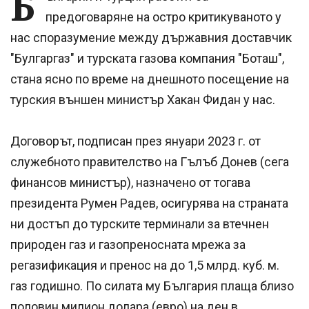
Б
предоговаряне на остро критикуваното у
нас споразумение между държавния доставчик
"Булгаргаз" и турската газова компания "Боташ",
стана ясно по време на днешното посещение на
турския външен министър Хакан Фидан у нас.
Договорът, подписан през януари 2023 г. от
служебното правителство на Гълъб Донев (сега
финансов министър), назначено от тогава
президента Румен Радев, осигурява на страната
ни достъп до турските терминали за втечнен
природен газ и газопреносната мрежа за
регазификация и пренос на до 1,5 млрд. куб. м.
газ годишно. По силата му България плаща близо
половин милион долара (евро) на ден в