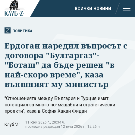
ВСИЧКИ НОВИНИ
ПОЛИТИКА
Ердоган наредил въпросът с
договора "Булгаргаз"-
"Боташ" да бъде решен "в
най-скоро време", каза
външният му министър
"Отношенията между България и Турция имат
потенциал за много по-мащабни и стратегически
проекти", каза в София Хакан Фидан
11 юни 2026 г., 20:34 ч.
Клуб 'Z'
последна редакция 12 юни 2026 г., 12:26 ч.