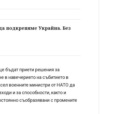
а подкрепяме Украйна. Без
 ще бъдат приети решения за
че в навечерието на събитието в
сел военните министри от НАТО да
ходи и за способности, както и
остоянно съобразявани с промените