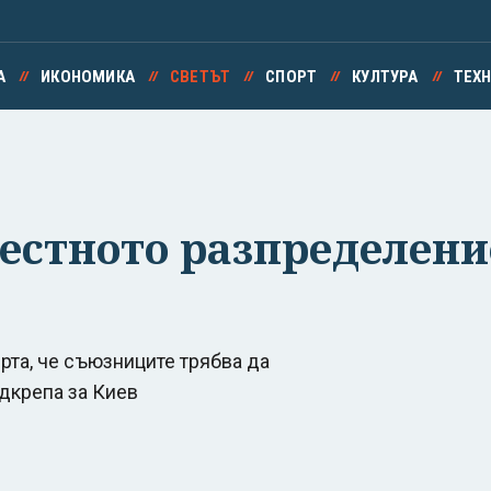
А
ИКОНОМИКА
СВЕТЪТ
СПОРТ
КУЛТУРА
ТЕХ
естното разпределен
рта, че съюзниците трябва да
дкрепа за Киев