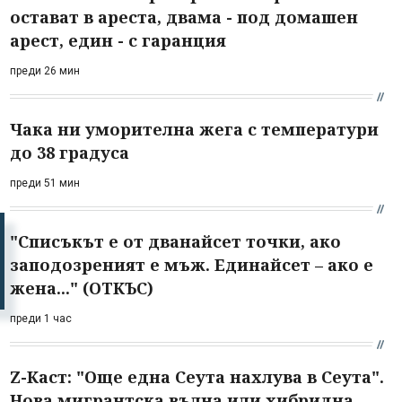
остават в ареста, двама - под домашен
арест, един - с гаранция
преди 26 мин
Чака ни уморителна жега с температури
до 38 градуса
преди 51 мин
"Списъкът е от дванайсет точки, ако
заподозреният е мъж. Единайсет – ако е
жена..." (ОТКЪС)
преди 1 час
Z-Каст: "Още една Сеута нахлува в Сеута".
Нова мигрантска вълна или хибридна