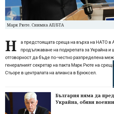
Марк Рюте. Снимка АП/БТА
Н
а предстоящата среща на върха на НАТО в
продължаване на подкрепата за Украйна и
отговорност да бъде по-честно разпределена меж
генералният секретар на пакта Марк Рюте на срещ
Стьоре в централата на алианса в Брюксел.
България няма да пре
Украйна, обяви военн