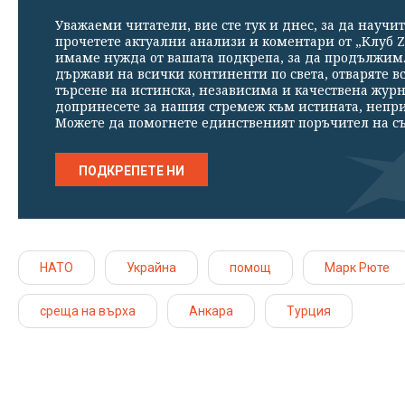
Уважаеми читатели, вие сте тук и днес, за да научит
прочетете актуални анализи и коментари от „Клуб Z
имаме нужда от вашата подкрепа, за да продължим. 
държави на всички континенти по света, отваряте в
търсене на истинска, независима и качествена жур
допринесете за нашия стремеж към истината, непр
Можете да помогнете единственият поръчител на съ
ПОДКРЕПЕТЕ НИ
НАТО
Украйна
помощ
Марк Рюте
среща на върха
Анкара
Турция