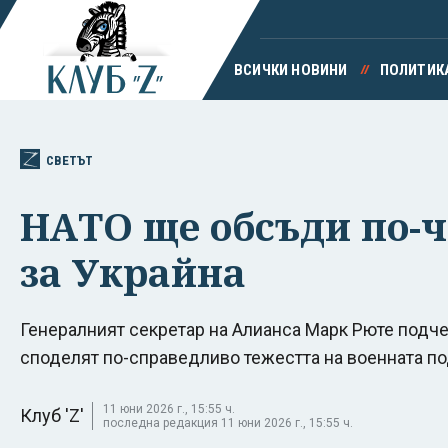
ВСИЧКИ НОВИНИ
ПОЛИТИК
СВЕТЪТ
НАТО ще обсъди по-ч
за Украйна
Генералният секретар на Алианса Марк Рюте подче
споделят по-справедливо тежестта на военната по
11 юни 2026 г., 15:55 ч.
Клуб 'Z'
последна редакция 11 юни 2026 г., 15:55 ч.