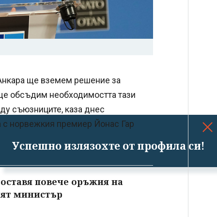
 Анкара ще вземем решение за
 ще обсъдим необходимостта тази
ду съюзниците, каза днес
а с норвежкия премиер Йонас Гар
Успешно излязохте от профила си!
доставя повече оръжия на
ият министър