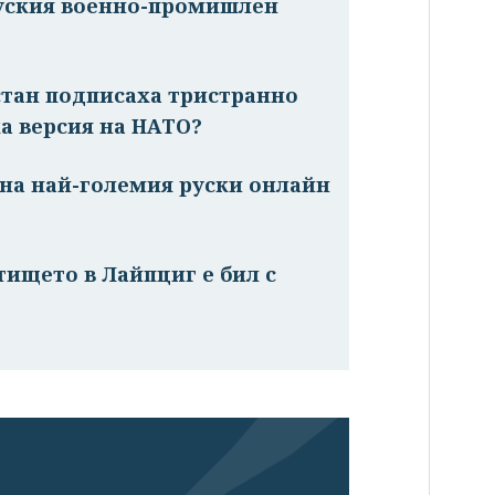
руския военно-промишлен
стан подписаха тристранно
а версия на НАТО?
на най-големия руски онлайн
тището в Лайпциг е бил с