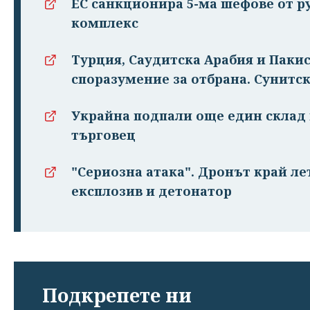
ЕС санкционира 5-ма шефове от 
комплекс
Турция, Саудитска Арабия и Паки
споразумение за отбрана. Сунитск
Украйна подпали още един склад 
търговец
"Сериозна атака". Дронът край ле
експлозив и детонатор
Подкрепете ни