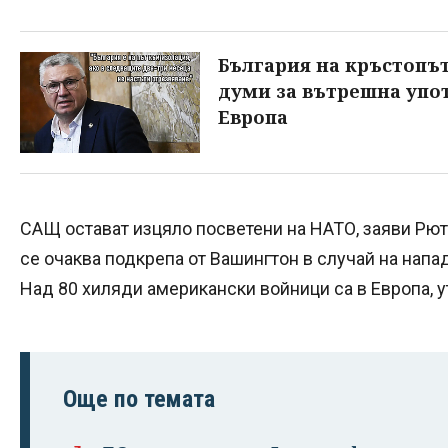
България на кръстопъ
думи за вътрешна упот
Европа
САЩ остават изцяло посветени на НАТО, заяви Рют
се очаква подкрепа от Вашингтон в случай на нап
Над 80 хиляди американски войници са в Европа, у
Още по темата