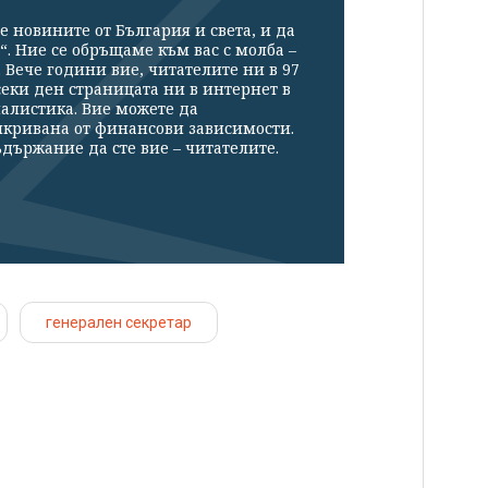
е новините от България и света, и да
“. Ние се обръщаме към вас с молба –
Вече години вие, читателите ни в 97
секи ден страницата ни в интернет в
налистика. Вие можете да
икривана от финансови зависимости.
държание да сте вие – читателите.
генерален секретар