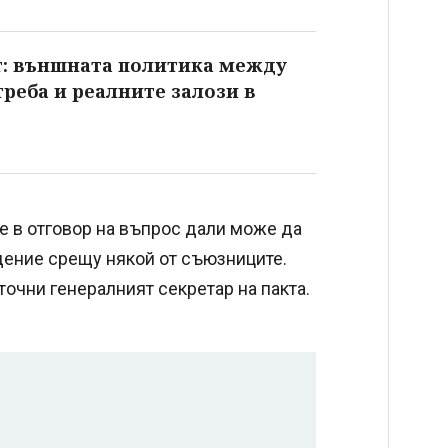
т: външната политика между
реба и реалните залози в
е в отговор на въпрос дали може да
адение срещу някой от съюзниците.
точни генералният секретар на пакта.