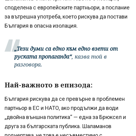
споделена с европейските партньори, а послание
за вътрешна употреба, което рискува да постави
България в опасна изолация.
„Тези думи са едно към едно взети от
руската пропаганда“
, казва той в
разговора.
Най-важното в епизода:
България рискува да се превърне в проблемен
партньор в ЕС и НАТО, ако продължи да води
„двойна външна политика“ — една за Брюксел и
друга за българската публика. Шаламанов
подчертава, че това е несъвместимо с