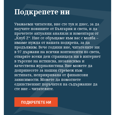
Подкрепете ни
Уважаеми читатели, вие сте тук и днес, за да
научите новините от България и света, и да
прочетете актуални анализи и коментари от
„Клуб Z“. Ние се обръщаме към вас с молба –
имаме нужда от вашата подкрепа, за да
продължим. Вече години вие, читателите ни
в 97 държави на всички континенти по света,
отваряте всеки ден страницата ни в интернет
в търсене на истинска, независима и
качествена журналистика. Вие можете да
допринесете за нашия стремеж към
истината, неприкривана от финансови
зависимости. Можете да помогнете
единственият поръчител на съдържание да
сте вие – читателите.
ПОДКРЕПЕТЕ НИ