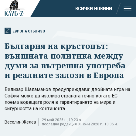
ВСИЧКИ НОВИНИ
ЕВРОПА ОТБЛИЗО
България на кръстопът:
външната политика между
думи за вътрешна употреба
и реалните залози в Европа
Велизар Шаламанов предупреждава: двойната игра на
София може да изолира страната точно когато ЕС
поема водещата роля в гарантирането на мира и
сигурността на континента
29 май 2026 г., 19:23 ч.
Веселин Желев
последна редакция 01 юни 2026 г., 10:35 ч.