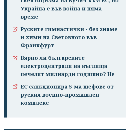
скептицизма на Вучич към ЕС, но
Украйна е във война и няма
време
Руските гимнастички - без знаме
и химн на Световното във
Франкфурт
Вярно ли българските
електроцентрали на въглища
печелят милиарди годишно? Не
ЕС санкционира 5-ма шефове от
руския военно-промишлен
комплекс