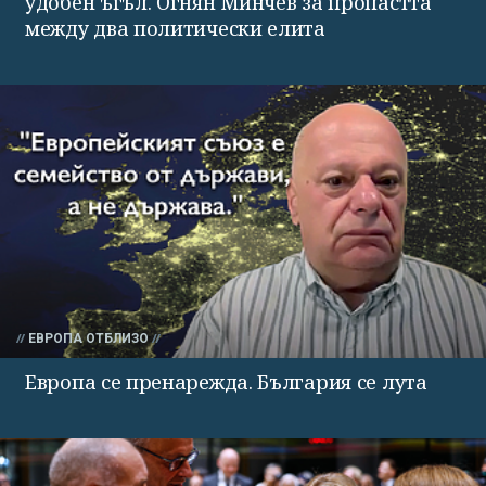
удобен ъгъл. Огнян Минчев за пропастта
между два политически елита
ЕВРОПА ОТБЛИЗО
Европа се пренарежда. България се лута