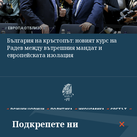
ЕВРОПА ОТБЛИЗО
България на кръстопът: новият курс на
Радев между вътрешния мандат и
европейската изолация
ВСИЧКИ НОВИНИ
ПОЛИТИКА
ИКОНОМИКА
СВЕТЪТ
Подкрепете ни
СПОРТ
КУЛТУРА
ТЕХНОЛОГИИ
КАЛЕЙДОСКОП
МНЕНИЯ