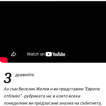
З
дравейте,
Аз съм Веселин Желев и ви представям “Европа
отблизо” - рубриката ни, в която всеки
понеделник ви предлагаме анализ на събитията,