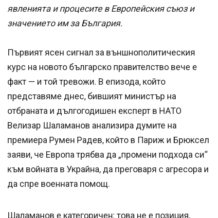
явленията и процесите в Европейския съюз и
значението им за България.
Първият ясен сигнал за външнополитическия
курс на новото българско правителство вече е
факт — и той тревожи. В епизода, който
представяме днес, бившият министър на
отбраната и дългогодишен експерт в НАТО
Велизар Шаламанов анализира думите на
премиера Румен Радев, който в Париж и Брюксел
заяви, че Европа трябва да „промени подхода си“
към войната в Украйна, да преговаря с агресора и
да спре военната помощ.
Шаламанов е категоричен: това не е позиция,