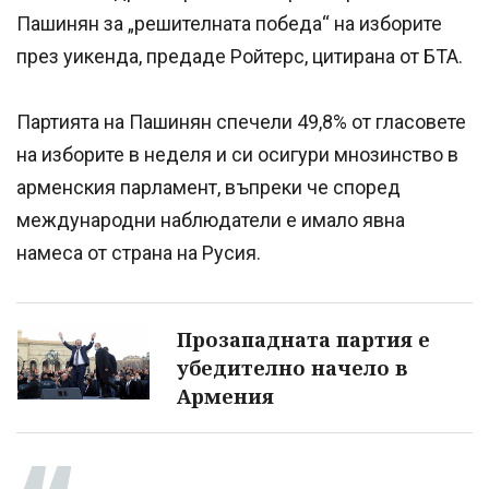
Пашинян за „решителната победа“ на изборите
през уикенда, предаде Ройтерс, цитирана от БТА.
Партията на Пашинян спечели 49,8% от гласовете
на изборите в неделя и си осигури мнозинство в
арменския парламент, въпреки че според
международни наблюдатели е имало явна
намеса от страна на Русия.
Прозападната партия е
убедително начело в
Армения