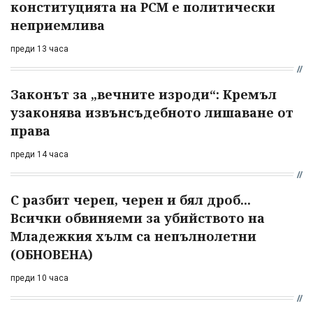
конституцията на РСМ е политически
неприемлива
преди 13 часа
Законът за „вечните изроди“: Кремъл
узаконява извънсъдебното лишаване от
права
преди 14 часа
С разбит череп, черен и бял дроб...
Всички обвиняеми за убийството на
Младежкия хълм са непълнолетни
(ОБНОВЕНА)
преди 10 часа