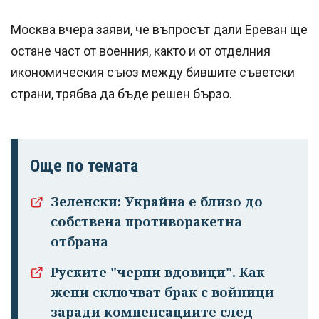
Москва вчера заяви, че въпросът дали Ереван ще
остане част от военния, както и от отделния
икономическия съюз между бившите съветски
страни, трябва да бъде решен бързо.
Още по темата
Зеленски: Украйна е близо до
собствена противоракетна
отбрана
Успешно
излязохте от
Руските "черни вдовици". Как
профила си!
жени сключват брак с войници
заради компенсациите след