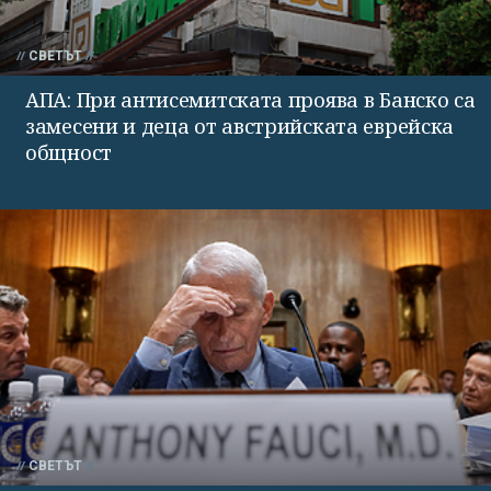
СВЕТЪТ
АПА: При антисемитската проява в Банско са
замесени и деца от австрийската еврейска
общност
СВЕТЪТ