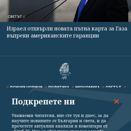
СВЕТЪТ
Израел отхвърли новата пътна карта за Газа
въпреки американските гаранции
ВСИЧКИ НОВИНИ
ПОЛИТИКА
ИКОНОМИКА
СВЕТЪТ
Подкрепете ни
СПОРТ
КУЛТУРА
ТЕХНОЛОГИИ
КАЛЕЙДОСКОП
МНЕНИЯ
Уважаеми читатели, вие сте тук и днес, за да
научите новините от България и света, и да
прочетете актуални анализи и коментари от