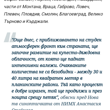
части от Монтана, Враца, Габрово, Ловеч,
Плевен, Пловдив, Смолян, Благоевград, Велико
Търново и Кърджали.
"Още днес, с приближаването на студен
атмосферен фронт към страната, ще
започне развитие на купесто-дъждовна
облачност, от която ще паднат
интензивни валежи. Очакваните
количества не са безобидни - между 30 и
40 литра на квадратен метър в
планинските райони. Тъй като процесът
е добре изразен, той ще продължи и през
нощта срещу петък",
обясни пред Нова
тв синоптичката от НИМХ Анастасия
Стойчева.