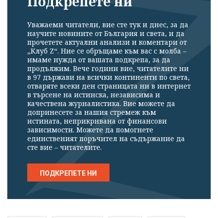
Подкрепете ни
Уважаеми читатели, вие сте тук и днес, за да
научите новините от България и света, и да
прочетете актуални анализи и коментари от
„Клуб Z“. Ние се обръщаме към вас с молба –
имаме нужда от вашата подкрепа, за да
продължим. Вече години вие, читателите ни
в 97 държави на всички континенти по света,
отваряте всеки ден страницата ни в интернет
в търсене на истинска, независима и
качествена журналистика. Вие можете да
допринесете за нашия стремеж към
истината, неприкривана от финансови
зависимости. Можете да помогнете
единственият поръчител на съдържание да
сте вие – читателите.
ПОДКРЕПЕТЕ НИ