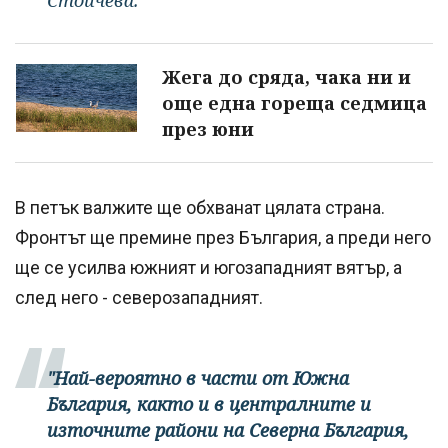
Жега до сряда, чака ни и
още една гореща седмица
през юни
В петък валжите ще обхванат цялата страна.
Фронтът ще премине през България, а преди него
ще се усилва южният и югозападният вятър, а
след него - северозападният.
"Най-вероятно в части от Южна
България, както и в централните и
източните райони на Северна България,