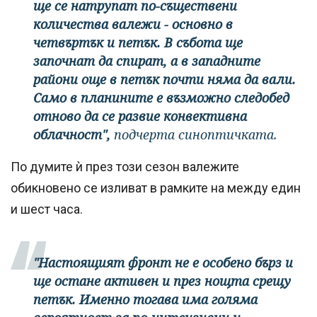
ще се натрупат по-съществени
количества валежи - основно в
четвъртък и петък. В събота ще
започнат да спират, а в западните
райони още в петък почти няма да вали.
Само в планините е възможно следобед
отново да се развие конвективна
облачност",
подчерта синоптичката.
По думите ѝ през този сезон валежите
обикновено се изливат в рамките на между един
и шест часа.
"Настоящият фронт не е особено бърз и
ще остане активен и през нощта срещу
петък. Именно тогава има голяма