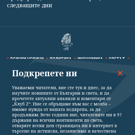
следващите дни
ВСИЧКИ НОВИНИ
ПОЛИТИКА
ИКОНОМИКА
СВЕТЪТ
Подкрепете ни
СПОРТ
КУЛТУРА
ТЕХНОЛОГИИ
КАЛЕЙДОСКОП
МНЕНИЯ
Уважаеми читатели, вие сте тук и днес, за да
научите новините от България и света, и да
прочетете актуални анализи и коментари от
„Клуб Z“. Ние се обръщаме към вас с молба –
имаме нужда от вашата подкрепа, за да
продължим. Вече години вие, читателите ни в 97
Общи условия
Политика за поверителност
държави на всички континенти по света,
отваряте всеки ден страницата ни в интернет в
Реклама
Партньори
Контакти
За Клуб Z
търсене на истинска, независима и качествена
Екип
Подкрепете ни