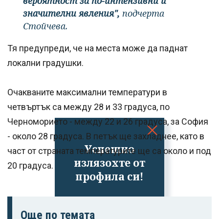
вероятност за по-интензивни и
значителни явления",
подчерта
Стойчева.
Тя предупреди, че на места може да паднат
локални градушки.
Очакваните максимални температури в
четвъртък са между 28 и 33 градуса, по
Черноморието - между 22 и 26 градуса, за София
- около 28 градуса. В петък ще захладнее, като в
Успешно
част от страната температурите ще са около и под
излязохте от
20 градуса.
профила си!
Още по темата