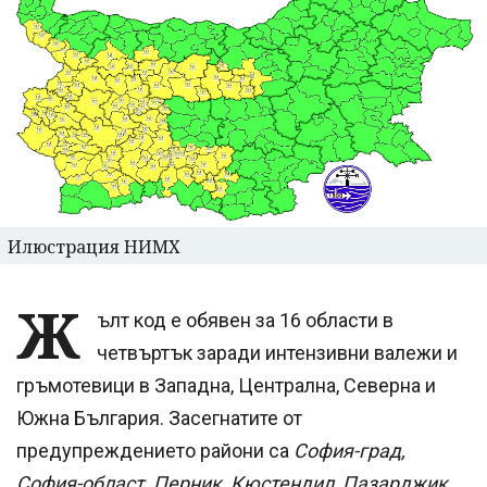
Илюстрация НИМХ
Ж
ълт код е обявен за 16 области в
четвъртък заради интензивни валежи и
гръмотевици в Западна, Централна, Северна и
Южна България. Засегнатите от
предупреждението райони са
София-град,
София-област, Перник, Кюстендил, Пазарджик,