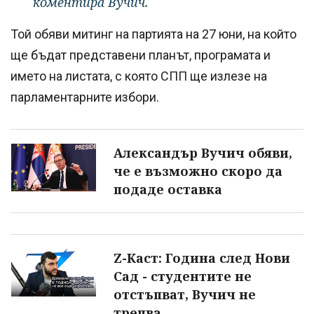
коментира Вучич.
Той обяви митинг на партията на 27 юни, на който
ще бъдат представени планът, програмата и
името на листата, с която СПП ще излезе на
парламентарните избори.
Александър Вучич обяви,
че е възможно скоро да
подаде оставка
Z-Каст: Година след Нови
Сад - студентите не
отстъпват, Вучич не
трепва