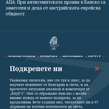
АПА: При антисемитската проява в Банско са
замесени и деца от австрийската еврейска
общност
ВСИЧКИ НОВИНИ
ПОЛИТИКА
ИКОНОМИКА
СВЕТЪТ
Подкрепете ни
СПОРТ
КУЛТУРА
ТЕХНОЛОГИИ
КАЛЕЙДОСКОП
МНЕНИЯ
Уважаеми читатели, вие сте тук и днес, за да
научите новините от България и света, и да
прочетете актуални анализи и коментари от
„Клуб Z“. Ние се обръщаме към вас с молба –
имаме нужда от вашата подкрепа, за да
продължим. Вече години вие, читателите ни в 97
Общи условия
Политика за поверителност
държави на всички континенти по света,