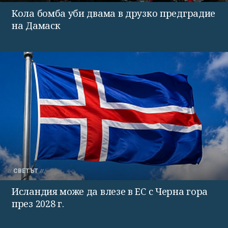
Кола бомба уби двама в друзко предградие
на Дамаск
СВЕТЪТ
Исландия може да влезе в ЕС с Черна гора
през 2028 г.