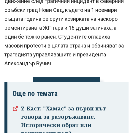
движение след трагичния инцидент в северния
сръбски град Нови Сад, където на 1 ноември
същата година се срути козирката на наскоро
ремонтираната ЖП гара и 16 души загинаха, а
един бе тежко ранен. Студентите оглавиха
масови протести в цялата страна и обвиняват за
трагедията управляващите и президента
Александър Вучич.
Още по темата
Успешно
излязохте от
Z-Каст: "Хамас" за първи път
профила си!
говори за разоръжаване.
Исторически обрат или