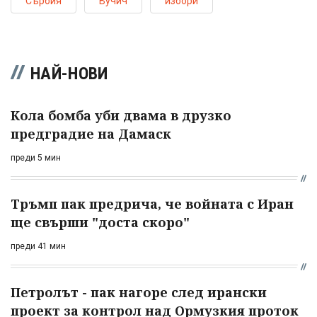
Сърбия
Вучич
избори
НАЙ-НОВИ
Кола бомба уби двама в друзко
предградие на Дамаск
преди 5 мин
Тръмп пак предрича, че войната с Иран
ще свърши "доста скоро"
преди 41 мин
Петролът - пак нагоре след ирански
проект за контрол над Ормузкия проток