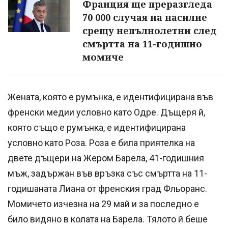
Франция ще преразгледа
70 000 случая на насилие
срещу непълнолетни след
смъртта на 11-годишно
момиче
Жената, която е румънка, е идентифицирана във
френски медии условно като Одре. Дъщеря й,
която също е румънка, е идентифицирана
условно като Роза. Роза е била приятелка на
двете дъщери на Жером Барела, 41-годишния
мъж, задържан във връзка със смъртта на 11-
годишаната Лиана от френския град Фльоранс.
Момичето изчезна на 29 май и за последно е
било видяно в колата на Барела. Тялото й беше