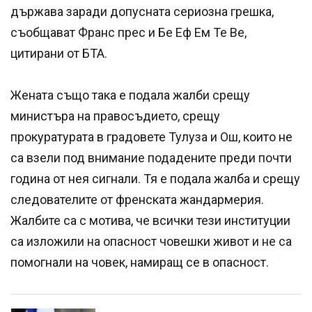
държава заради допусната сериозна грешка,
съобщават Франс прес и Бе Еф Ем Те Ве,
цитирани от БТА.
Жената също така е подала жалби срещу
министъра на правосъдието, срещу
прокуратурата в градовете Тулуза и Ош, които не
са взели под внимание подадените преди почти
година от нея сигнали. Тя е подала жалба и срещу
следователите от френската жандармерия.
Жалбите са с мотива, че всички тези институции
са изложили на опасност човешки живот и не са
помогнали на човек, намиращ се в опасност.