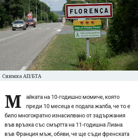
Снимка АП/БТА
М
айката на 10-годишно момиче, която
преди 10 месеца е подала жалба, че то е
било многократно изнасилвано от задържания
във връзка със смъртта на 11-годишна Лиана
във Франция мъж, обяви, че ще съди френската