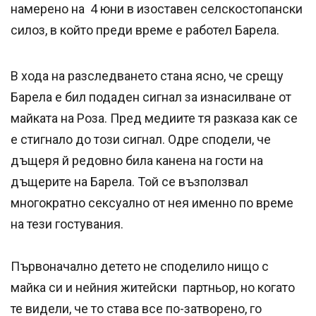
намерено на 4 юни в изоставен селскостопански
силоз, в който преди време е работел Барела.
В хода на разследването стана ясно, че срещу
Барела е бил подаден сигнал за изнасилване от
майката на Роза. Пред медиите тя разказа как се
е стигнало до този сигнал. Одре сподели, че
дъщеря й редовно била канена на гости на
дъщерите на Барела. Той се възползвал
многократно сексуално от нея именно по време
на тези гостувания.
Първоначално детето не споделило нищо с
майка си и нейния житейски партньор, но когато
те видели, че то става все по-затворено, го