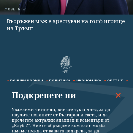
СВЕТЪТ
Въоръжен мъж е арестуван на голф игрище
на Тръмп
ВСИЧКИ НОВИНИ
ПОЛИТИКА
ИКОНОМИКА
СВЕТЪТ
Подкрепете ни
СПОРТ
КУЛТУРА
ТЕХНОЛОГИИ
КАЛЕЙДОСКОП
МНЕНИЯ
Уважаеми читатели, вие сте тук и днес, за да
научите новините от България и света, и да
прочетете актуални анализи и коментари от
„Клуб Z“. Ние се обръщаме към вас с молба –
имаме нужда от вашата подкрепа, за да