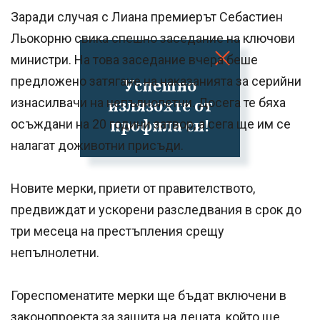
Заради случая с Лиана премиерът Себастиен
Льокорню свика спешно заседание на ключови
министри. На това заседание вчера беше
предложено затягане на наказанията за серийни
Успешно
излязохте от
изнасилвачи на непълнолетни. Досега те бяха
профила си!
осъждани на 20 години затвор, а сега ще им се
налагат доживотни присъди.
Новите мерки, приети от правителството,
предвиждат и ускорени разследвания в срок до
три месеца на престъпления срещу
непълнолетни.
Гореспоменатите мерки ще бъдат включени в
законопроекта за защита на децата, който ще