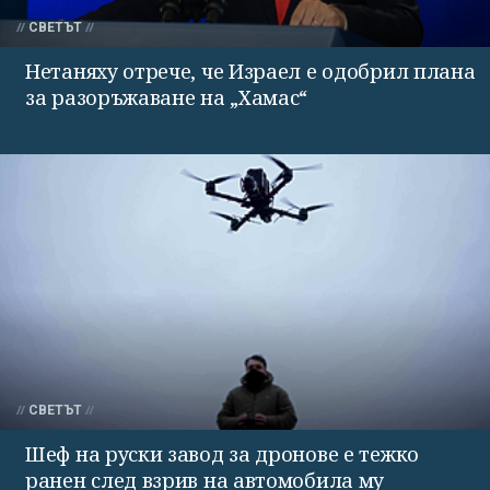
СВЕТЪТ
Нетаняху отрече, че Израел е одобрил плана
за разоръжаване на „Хамас“
СВЕТЪТ
Шеф на руски завод за дронове е тежко
ранен след взрив на автомобила му