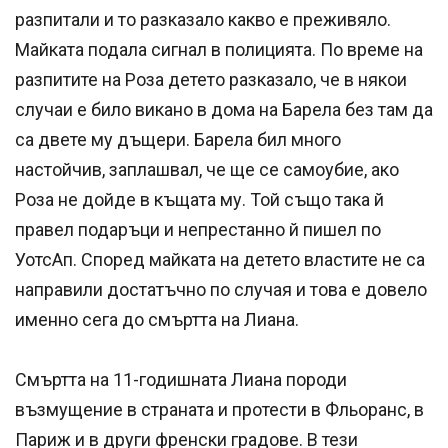
разпитали и то разказало какво е преживяло.
Майката подала сигнал в полицията. По време на
разпитите на Роза детето разказало, че в някои
случаи е било викано в дома на Барела без там да
са двете му дъщери. Барела бил много
настойчив, заплашвал, че ще се самоубие, ако
Роза не дойде в къщата му. Той също така й
правел подаръци и непрестанно й пишел по
УотсАп. Според майката на детето властите не са
направили достатъчно по случая и това е довело
именно сега до смъртта на Лиана.
Смъртта на 11-годишната Лиана породи
възмущение в страната и протести в Фльоранс, в
Париж и в други френски градове. В тези