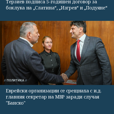
Терзиев подписа 5-годишен договор за
боклука на „Слатина“, „Изгрев“ и „Подуяне“
ПОЛИТИКА
Еврейски организации се срещнаха с и.д.
главния секретар на МВР заради случая
"Банско"