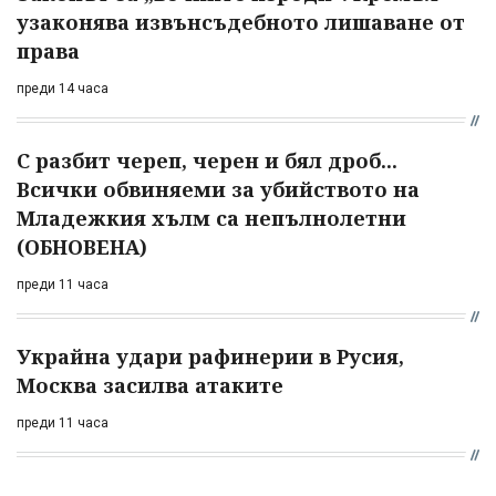
узаконява извънсъдебното лишаване от
права
преди 14 часа
С разбит череп, черен и бял дроб...
Всички обвиняеми за убийството на
Младежкия хълм са непълнолетни
(ОБНОВЕНА)
преди 11 часа
Украйна удари рафинерии в Русия,
Москва засилва атаките
преди 11 часа