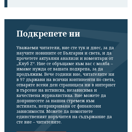
Подкрепете ни
Уважаеми читатели, вие сте тук и днес, за да
научите новините от България и света, и да
прочетете актуални анализи и коментари от
„Клуб Z“. Ние се обръщаме към вас с молба –
имаме нужда от вашата подкрепа, за да
продължим. Вече години вие, читателите ни
в 97 държави на всички континенти по света,
отваряте всеки ден страницата ни в интернет
в търсене на истинска, независима и
качествена журналистика. Вие можете да
допринесете за нашия стремеж към
истината, неприкривана от финансови
зависимости. Можете да помогнете
единственият поръчител на съдържание да
сте вие – читателите.