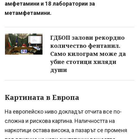
амфетамини и 18 лаборатории за
метамфетамини.
ГДБОП залови рекордно
количество фентанил.
Само килограм може да
убие стотици хиляди
души
Картината в Европа
На европейско ниво докладът отчита все по-
сложна и рискова картина. Наличността на
наркотици остава висока, а пазарът се променя