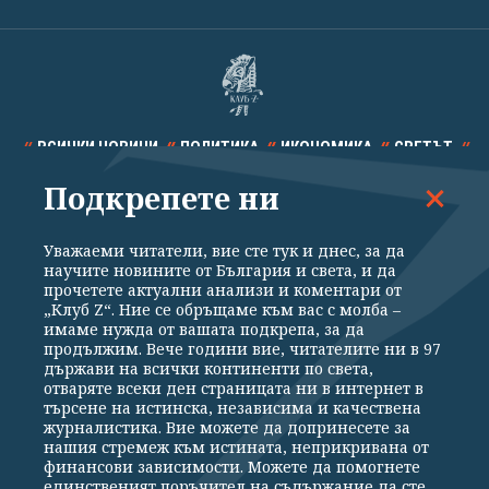
ВСИЧКИ НОВИНИ
ПОЛИТИКА
ИКОНОМИКА
СВЕТЪТ
Подкрепете ни
СПОРТ
КУЛТУРА
ТЕХНОЛОГИИ
КАЛЕЙДОСКОП
МНЕНИЯ
Уважаеми читатели, вие сте тук и днес, за да
научите новините от България и света, и да
прочетете актуални анализи и коментари от
„Клуб Z“. Ние се обръщаме към вас с молба –
имаме нужда от вашата подкрепа, за да
продължим. Вече години вие, читателите ни в 97
Общи условия
Политика за поверителност
държави на всички континенти по света,
отваряте всеки ден страницата ни в интернет в
Реклама
Партньори
Контакти
За Клуб Z
търсене на истинска, независима и качествена
Екип
Подкрепете ни
журналистика. Вие можете да допринесете за
нашия стремеж към истината, неприкривана от
финансови зависимости. Можете да помогнете
единственият поръчител на съдържание да сте