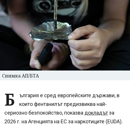
Снимка АП/БТА
Б
ългария е сред европейските държави, в
които фентанилът предизвиква най-
сериозно безпокойство, показва
докладът
за
2026 г. на Агенцията на ЕС за наркотиците (EUDA).