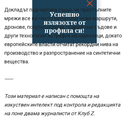
Докладът подчертава също, че престъпните
Успешно
мрежи все по-често използват нови маршрути,
излязохте от
дронове, полупотопяеми плавателни съдове и
профила си!
други технологии за трафик на наркотици, докато
европейските власти отчитат рекордни нива на
производство и разпространение на синтетични
вещества.
------
Този материал е написан с помощта на
изкуствен интелект под контрола и редакцията
на поне двама журналисти от Клуб Z
.