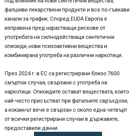
под влияние на нови синтетични вещества,
фалшиви лекарствени продукти и все по-гъвкави
канали за трафик. Според EUDA Европа е
изправена пред нарастващи рискове от
употребата на силнодействащи синтетични
опиоиди, нови психоактивни вещества и
комбинирана употреба на различни наркотици.
През 2024 г. в ЕС са регистрирани близо 7600
смъртни случая, свързани с употреба на
наркотици. Опиoидите остават веществата, които
най-често присъстват при фаталните свръхдози,
а кокаинът вече е свързан с около една четвърт
от всички регистрирани случаи в държавите,
предоставили данни.